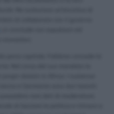
rali. Ne scaturisce un'enciclica di
rdoti di collaborare con il governo
o
si conclude con espulsioni ed
e monasteri.
a pena capitale, Fallières concede la
rte. Nel corso del suo mandato la
 propri domini in Africa. I numerosi
a Francia e Germania sono duri banchi
i possedere rare doti di moderatore.
de di lasciare la politica e ritirarsi a