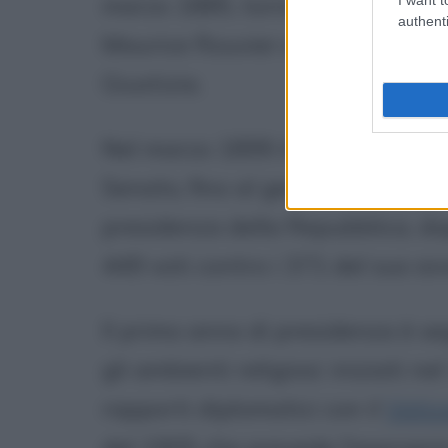
marzo 1885, torna due anni dopo 
authenti
Maurice Rouvier e da qui fino al 
Giustizia.
Nel marzo 1899 Armand Fallière
Senato, fino al gennaio 1906 qua
presidenza della Repubblica, d
449 voti contro i 371 del suo av
Il primo anno di presidenza è se
gli ambienti religiosi: iniziati n
rapporti diplomatici con il
Vatic
del 1905 che prevede l'esproprio 