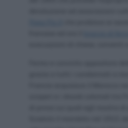
devoluzione ad associazioni cultu
Papa Pio X
che proibisce ai sace
francese ed ora il
braccio di ferr
evacuazioni di chiese, conventi 
Fermo e convinto oppositore dell
grazia a tutti i condannati a mo
Francia acquisisce il Marocco nei
scioperi e i dissidi coloniali tr
di prova sui quali egli mostra d
Scaduto il mandato nel 1913, deci