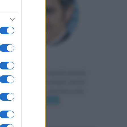
Maria
DA:
Caro Liorni perché quando presenti
l'eredità urli sempre troppo? non ho
mai sentito Mike o altri bravi come
lui gridare
Leggi di più