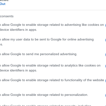
Out
e Pierre Legrand, ministro del
consents
o allow Google to enable storage related to advertising like cookies on
evice identifiers in apps.
va a fronteggiate gli effetti della
o allow my user data to be sent to Google for online advertising
tti i pretendenti al trono di Francia e
s.
stromissione dall'esercito di tutti i
to allow Google to send me personalized advertising.
que, il 21 febbraio, nel successivo
o allow Google to enable storage related to analytics like cookies on
chiamato da Ferry a ricoprire la
evice identifiers in apps.
e, ed anche in questo caso dà
o allow Google to enable storage related to functionality of the website
dità introducendo tutta una serie di
o allow Google to enable storage related to personalization.
ico. Lasciata anche questa carica nel
o allow Google to enable storage related to security, including