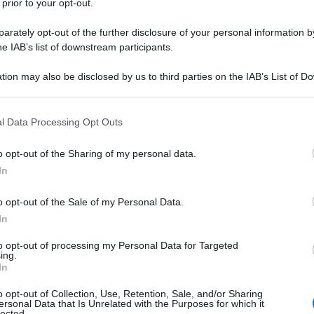
 prior to your opt-out.
indaco della città e consigliere del
rately opt-out of the further disclosure of your personal information by
etto deputato alla Camera.
he IAB’s list of downstream participants.
tion may also be disclosed by us to third parties on the IAB’s List of 
nominato sottosegretario agli Interni
 that may further disclose it to other third parties.
 that this website/app uses one or more Google services and may gath
l 7 agosto 1882 al 21 febbraio 1883 è
l Data Processing Opt Outs
including but not limited to your visit or usage behaviour. You may click 
 breve parentesi come primo ministro
 to Google and its third-party tags to use your data for below specifi
o opt-out of the Sharing of my personal data.
ogle consent section.
In
 di febbraio. Compongono il suo governo
erra; Pierre Tirard, ministro delle
o opt-out of the Sale of my Personal Data.
In
lla Giustizia; François de Mahy,
to opt-out of processing my Personal Data for Targeted
terim della marina e delle colonie;
ing.
In
lica Istruzione e delle Belle Arti;
o opt-out of Collection, Use, Retention, Sale, and/or Sharing
ersonal Data that Is Unrelated with the Purposes for which it
 dei Lavori Pubblici; Adolphe Cochery;
lected.