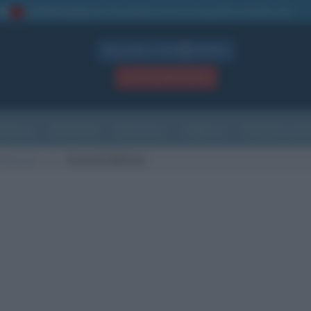
La TUA storia
: perché pubblicare la tua biografia su questo sito
1
Biografie in PDF
GRATIS
ACCEDI / REGISTRATI
Indice
Newsletter
Ricorrenze
Cultura
Che giorno sarà
 francese
F
Armand Fallières