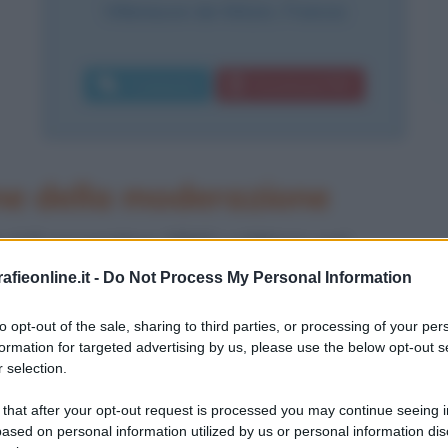
Villeneuve-de-Mézin
,
Francia
Commenta
Download PDF
ne della moderazione
 il 6 novembre 1841 a Mézin nel
 Garonna, in Aquitania. Dopo la
fieonline.it -
Do Not Process My Personal Information
nde gli studi giuridici conseguendo la
to opt-out of the sale, sharing to third parties, or processing of your per
formation for targeted advertising by us, please use the below opt-out s
c, dove esercita l'avvocatura, inizia
 selection.
e si tradurrà in una brillante carriera
 that after your opt-out request is processed you may continue seeing i
ased on personal information utilized by us or personal information dis
igliere comunale della sinistra