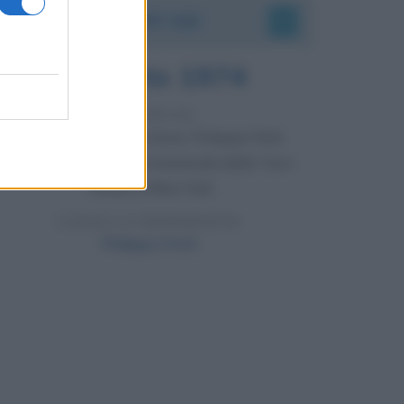
Accadde oggi
7 agosto 1974
52 ANNI FA
Camminando su una fune, Philippe Petit
compie la sua celebre traversata delle Twin
Towers a New York.
LEGGI LA BIOGRAFIA
Philippe Petit