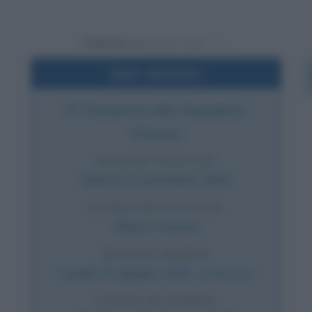
Powered by
Dati sintetici
9° Presidente della Repubblica
francese
DATA DI NASCITA
Sabato
6 novembre
1841
LUOGO DI NASCITA
Mézin
,
Francia
DATA DI MORTE
Lunedì
22 giugno
1931
(a 89 anni)
LUOGO DI MORTE