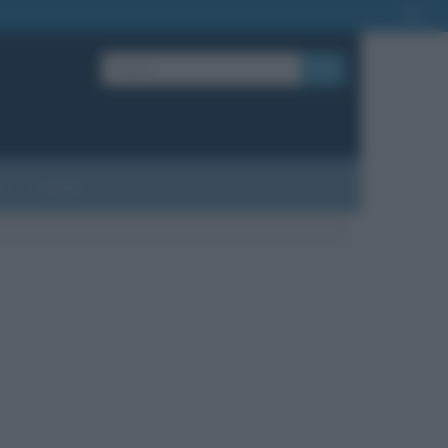
OK
?
Contatti