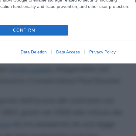
agli Interni con il governo di
cation functionality and fraud prevention, and other user protection.
1892 si alterna fra gli Interni e la
CONFIRM
s assurge alla presidenza del
Data Deletion
Data Access
Privacy Policy
ndo le sinistre lo candidano alla
opo
Emile Loubet
, eleggendolo con
versario, il conservatore Paul Doumer.
gnato dall'acuirsi del contrasto con
el 1902, giunti nel 1904 alla rottura dei
ano
ed ora esasperati da una legge
dei beni ecclesiastici e la loro