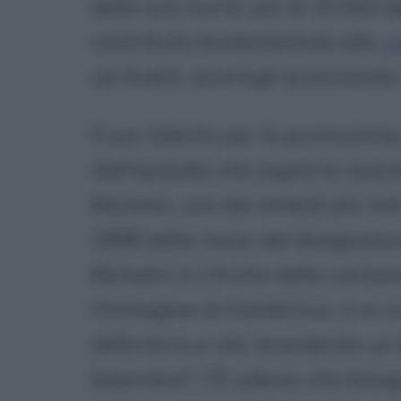
della sua morte, più di 25.000 
contributo fondamentale alla
cr
ad Andrè, anch'egli eccezionale
Il suo talento per la promozione 
dall'episodio che segna la nasci
Michelin, uno dei simboli più no
1898 dalla mano del disegnator
Michelin; è il frutto della cont
l'immagine di Gambrinus, il re c
della birra e che, brandendo un
bibendum" ("È adesso che bisogna