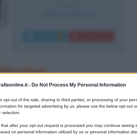
CAUSA
Collasso respiratorio
Commenti:
Download PDF
1
Bibendum
-Ferrand (Francia) il 16 gennaio
fieonline.it -
Do Not Process My Personal Information
trale di Parigi (1877) entra alle
to opt-out of the sale, sharing to third parties, or processing of your per
formation for targeted advertising by us, please use the below opt-out s
tura
. Dopo cinque anni passati al
 selection.
o della carta di Francia, crea
 that after your opt-out request is processed you may continue seeing i
ica a Parigi prima di unirsi a suo
ased on personal information utilized by us or personal information dis