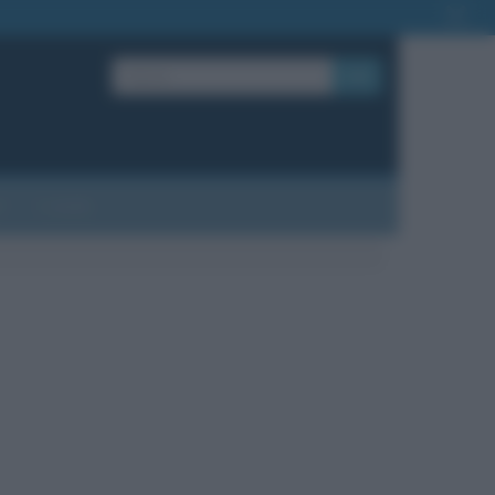
OK
?
Contatti