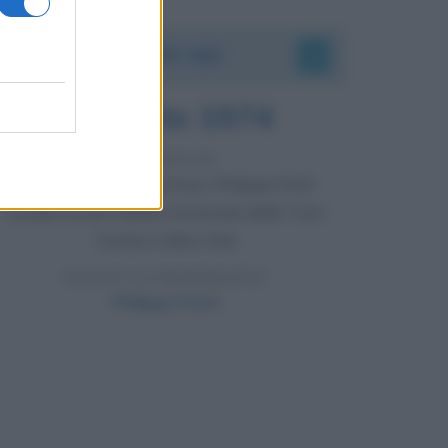
Accadde oggi
7 agosto 1974
52 ANNI FA
Camminando su una fune, Philippe Petit
compie la sua celebre traversata delle Twin
Towers a New York.
LEGGI LA BIOGRAFIA
Philippe Petit