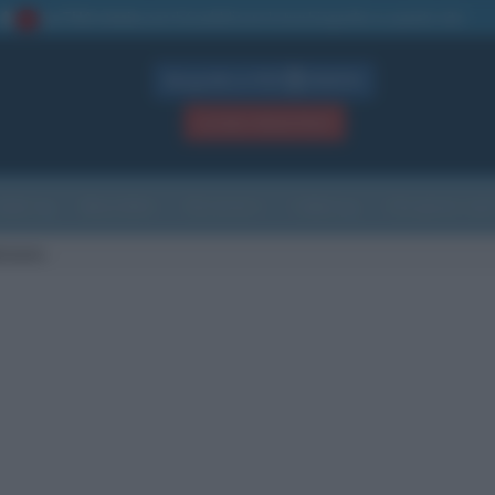
La TUA storia
: perché pubblicare la tua biografia su questo sito
1
Biografie in PDF
GRATIS
ACCEDI / REGISTRATI
Indice
Newsletter
Ricorrenze
Cultura
Che giorno sarà
chelin