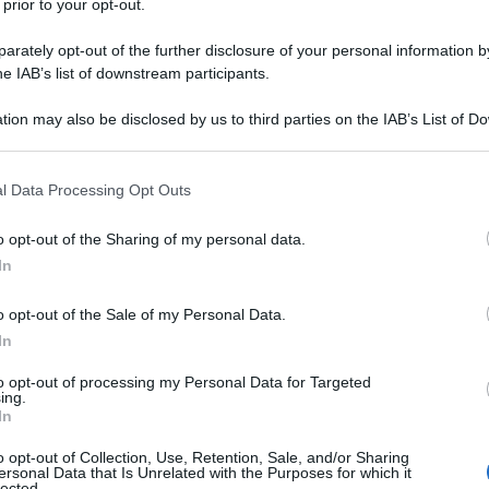
 prior to your opt-out.
ie. I destini dei due fratelli, diversi e
rately opt-out of the further disclosure of your personal information by
ramente incredibili: André, il
he IAB’s list of downstream participants.
zione si rivela un uomo notevole nel
tion may also be disclosed by us to third parties on the IAB’s List of 
 that may further disclose it to other third parties.
le relazioni pubbliche, mentre suo
 that this website/app uses one or more Google services and may gath
vela un industriale senza pari.
l Data Processing Opt Outs
including but not limited to your visit or usage behaviour. You may click 
 to Google and its third-party tags to use your data for below specifi
o opt-out of the Sharing of my personal data.
ogle consent section.
è già presente nelle radici del suo
In
sare simbolicamente i segni di un
o opt-out of the Sale of my Personal Data.
In
to opt-out of processing my Personal Data for Targeted
ing.
In
o, infatti, troviamo un certo Edouard
o opt-out of Collection, Use, Retention, Sale, and/or Sharing
a scozzese, Elizabeth Pugh Barker,
ersonal Data that Is Unrelated with the Purposes for which it
lected.