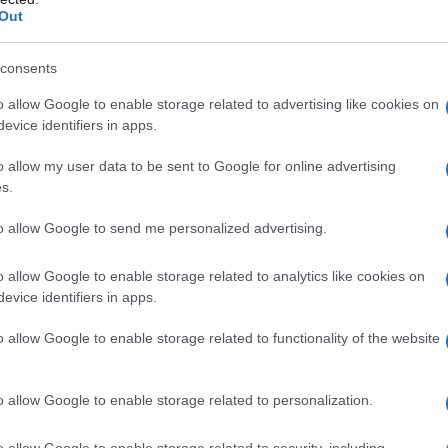
sh, ossia colui che aveva scoperto la
Out
ina.
consents
o allow Google to enable storage related to advertising like cookies on
a dell'entusiasmo provocatole dalla
evice identifiers in apps.
 per trovare applicazione alternative,
o allow my user data to be sent to Google for online advertising
s.
uvergne, allo scopo di realizzare dei
to allow Google to send me personalized advertising.
care i suoi bambini.
o allow Google to enable storage related to analytics like cookies on
evice identifiers in apps.
tide Barbier e Nicolas Edouard
rand una piccola fabbrica di
o allow Google to enable storage related to functionality of the website
 Rendendosi conto rapidamente
o allow Google to enable storage related to personalization.
 gomma vulcanizzata, la utilizzano
o allow Google to enable storage related to security, including