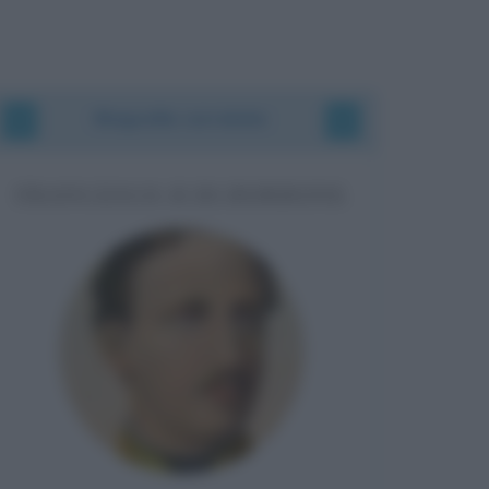
Biografie correlate
FRANCESCO II DI BORBONE