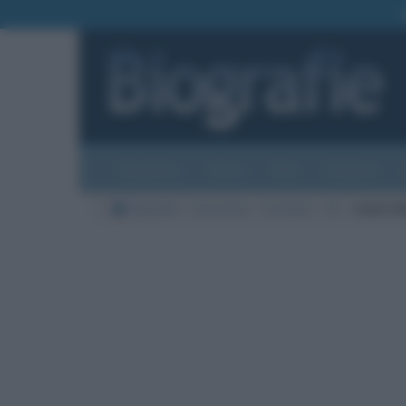
Biografie
Foto
Temi
Categorie
Biografie
Economia
Inventori
M
André Mi