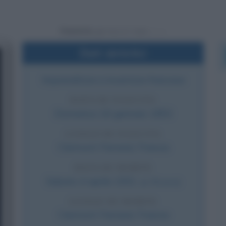
Powered by
Dati sintetici
Imprenditore e inventore francese
DATA DI NASCITA
Domenica
16 gennaio
1853
LUOGO DI NASCITA
Clermont-Ferrand
,
Francia
DATA DI MORTE
Sabato
4 aprile
1931
(a 78 anni)
LUOGO DI MORTE
Clermont-Ferrand
,
Francia