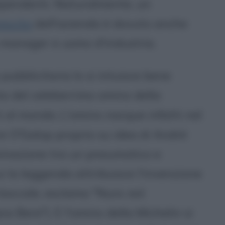
dipendenti. Naturalmente, un
escita
dell'azienda è dovuto anche
 manager e uomo d'industria.
pubblicitaria lo si intuisce bene
ta del celeberrimo omino della
ti al mondo. L'omino nacque infatti nel
e O'Galop proprio su idea di André
aminazione tra un pneumatico e
ui la leggenda attribuisce l'invenzione
 boccale, esclama "Nunc est
 Bere"). E l'omino della Michelin si