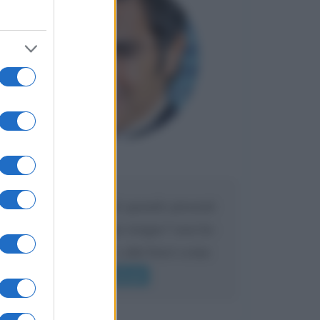
Maria
DA:
Caro Liorni perché quando presenti
l'eredità urli sempre troppo? non ho
mai sentito Mike o altri bravi come
lui gridare
Leggi di più