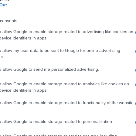
Out
oscibile di un'artista giovane ma con
nticare di approfondire eventuali
consents
ivata.
o allow Google to enable storage related to advertising like cookies on
evice identifiers in apps.
o allow my user data to be sent to Google for online advertising
s.
to allow Google to send me personalized advertising.
o allow Google to enable storage related to analytics like cookies on
evice identifiers in apps.
o allow Google to enable storage related to functionality of the website
o allow Google to enable storage related to personalization.
o allow Google to enable storage related to security, including