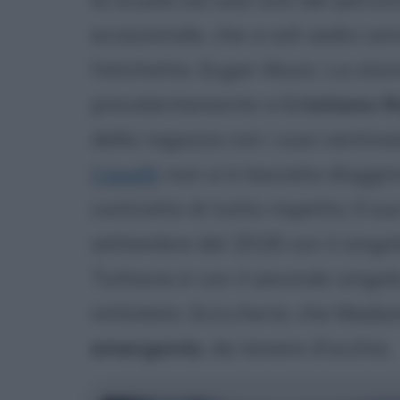
eccezionale, che a soli sedici an
l'etichetta
Sugar Music
. La sto
prevalentemente a
Cristiano 
della ragazza con i suoi centinai
Caselli
non si è lasciata sfuggir
contratto di tutto rispetto. Il s
settembre del 2018 con il singo
Tuttavia è con il secondo singolo,
intitolato
Sciccherie
, che Mada
emergente
, da tenere d'occhio.