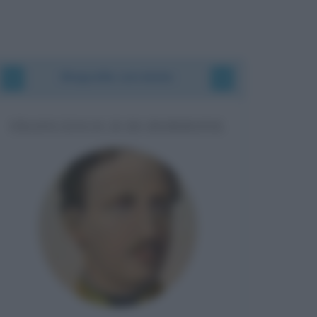
Biografie correlate
FRANCESCO II DI BORBONE