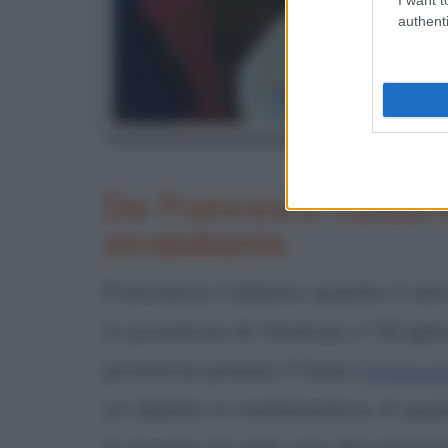
authenti
Da Francesca Calear
strabiliante
Francesca Calearo, questo il v
in provincia di Vicenza, il 16 g
provincia presso il liceo
Fogazza
un debito in matematica. A qua
la scuola sia solo uno dei perco