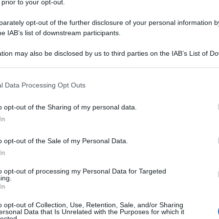
 prior to your opt-out.
rately opt-out of the further disclosure of your personal information by
he IAB’s list of downstream participants.
tion may also be disclosed by us to third parties on the IAB’s List of 
 that may further disclose it to other third parties.
ncesca Calearo
, una giovanissima
 that this website/app uses one or more Google services and may gath
l Data Processing Opt Outs
including but not limited to your visit or usage behaviour. You may click 
 un piccolo paesino in provincia di
 to Google and its third-party tags to use your data for below specifi
o opt-out of the Sharing of my personal data.
ogle consent section.
ar parlare di sé. Sarà in gara tra i
In
tival di Sanremo 2001. Questo talento
o opt-out of the Sale of my Personal Data.
In
ncor più ragguardevole se si
to opt-out of processing my Personal Data for Targeted
lità del mondo del rap, può vantare
ing.
In
 come
Cristiano Ronaldo
; il celebre
o opt-out of Collection, Use, Retention, Sale, and/or Sharing
cesso della ragazza. Scopriamo di più
ersonal Data that Is Unrelated with the Purposes for which it
lected.