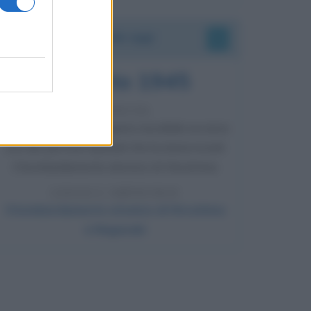
Accadde oggi
6 agosto 1945
81 ANNI FA
Durante la Seconda guerra mondiale avviene
uno dei più tristi episodi che la storia ricordi:
il bombardamento atomico di Hiroshima.
LEGGI L'ARTICOLO
Il bombardamento atomico di Hiroshima
e Nagasaki