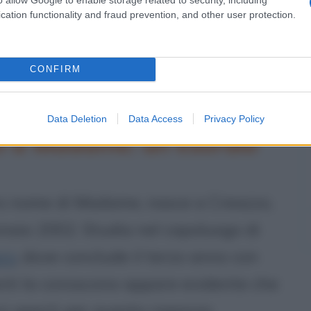
cation functionality and fraud prevention, and other user protection.
CONFIRM
Madame
Data Deletion
Data Access
Privacy Policy
o a Madame: un esordio
ero nome di Madame, nasce a Creazzo,
ennaio 2002. Studia nel capoluogo di
ro
, dove conclude il terzo anno con
nti la conoscono appare evidente che
rsi aperti per questa ragazza