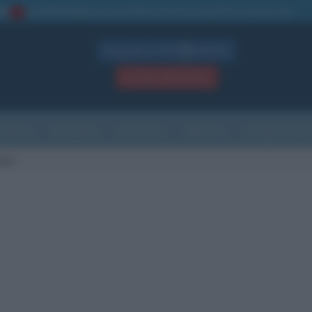
La TUA storia
: perché pubblicare la tua biografia su questo sito
1
Biografie in PDF
GRATIS
ACCEDI / REGISTRATI
Indice
Newsletter
Ricorrenze
Cultura
Che giorno sarà
ame