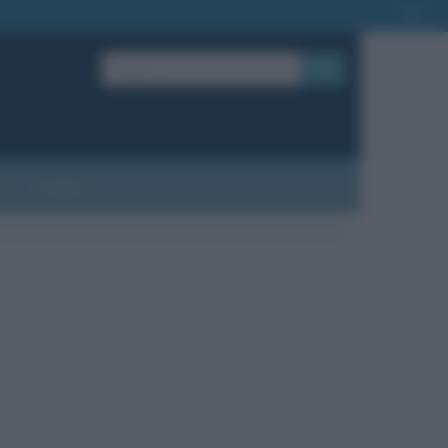
OK
?
Contatti