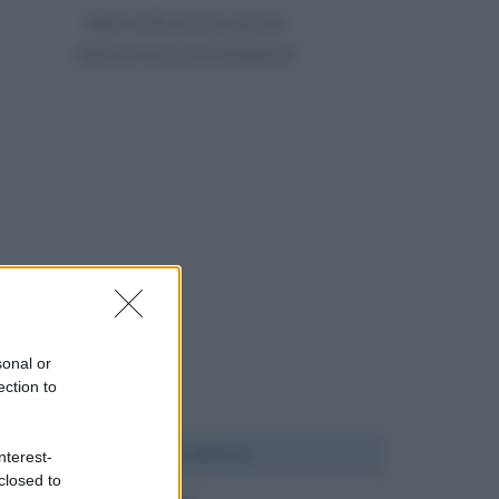
Nato nello stesso giorno
166 anni prima di Madame
sonal or
ection to
Chi l'ha detto?
nterest-
closed to