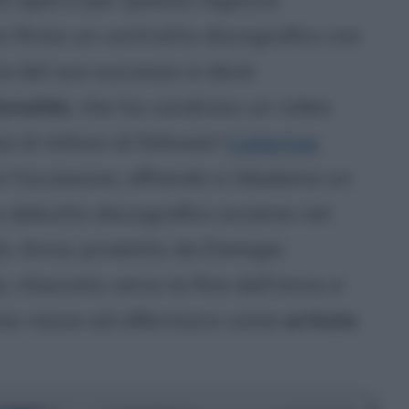
ni firma un contratto discografico con
ria del suo successo si deve
Ronaldo
, che ha condiviso un video
a di milioni di follower!
Caterina
e l'occasione, offrendo a
Madame
un
uo debutto discografico avviene nel
lo
Anna
, prodotto da Eiemgei.
 rilasciato verso la fine dell'anno e
me riesce ad affermarsi come
artista