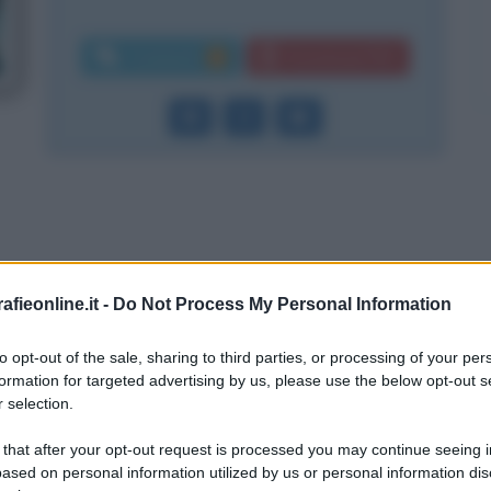
Commenti:
Download PDF
1
fieonline.it -
Do Not Process My Personal Information
 esordio strabiliante
singoli e collaborazioni
to opt-out of the sale, sharing to third parties, or processing of your per
formation for targeted advertising by us, please use the below opt-out s
 selection.
 that after your opt-out request is processed you may continue seeing i
ased on personal information utilized by us or personal information dis