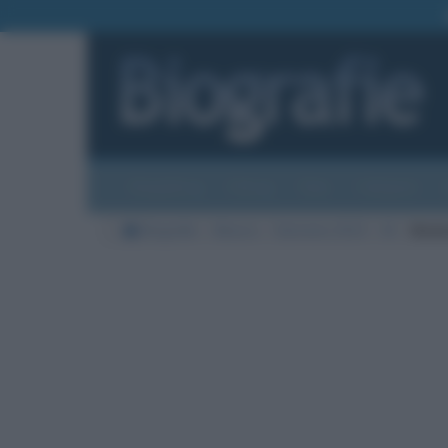
Biografie
Foto
Temi
Categorie
Biografie
Musica
Sanremo 2023
M
Mad