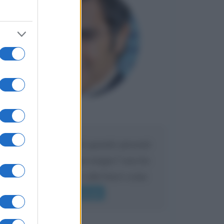
Maria
DA:
Caro Liorni perché quando presenti
l'eredità urli sempre troppo? non ho
mai sentito Mike o altri bravi come
lui gridare
Leggi di più