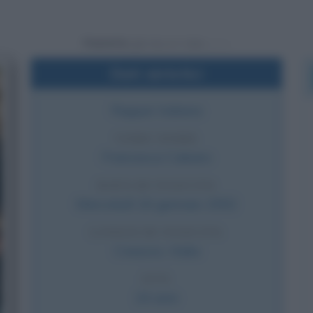
Powered by
Dati sintetici
Rapper italiana
VERO NOME
Francesca Calearo
DATA DI NASCITA
Mercoledì
16 gennaio
2002
LUOGO DI NASCITA
Creazzo
,
Italia
ETÀ
24 anni