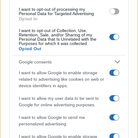
use your data for below specified purposes in below Google
I want to opt-out of processing my
consent section.
Personal Data for Targeted Advertising.
Opted In
I want to opt-out of Collection, Use,
Retention, Sale, and/or Sharing of my
Personal Data that Is Unrelated with the
Purposes for which it was collected.
Opted Out
Google consents
I want to allow Google to enable storage
related to advertising like cookies on web or
device identifiers in apps.
I want to allow my user data to be sent to
Google for online advertising purposes.
Commenti
I want to allow Google to send me
personalized advertising.
Non ci sono messaggi o commenti per
Rkomi
.
I want to allow Google to enable storage