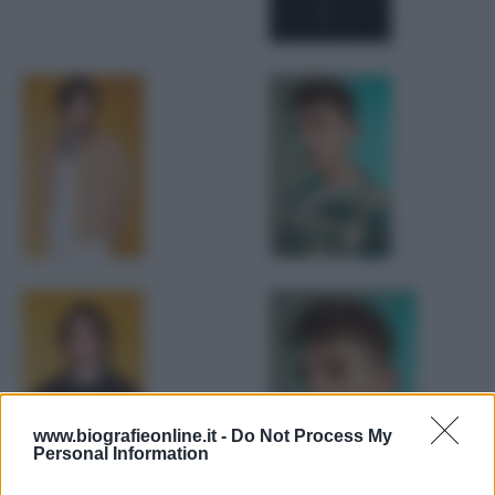
www.biografieonline.it -
Do Not Process My
Personal Information