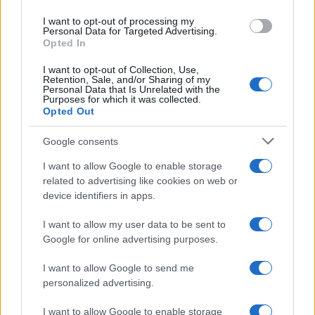
settembre 2022.
use your data for below specified purposes in below Google
I want to opt-out of processing my
consent section.
Personal Data for Targeted Advertising.
Opted In
Gli anni 2020
I want to opt-out of Collection, Use,
Retention, Sale, and/or Sharing of my
Il 19 marzo 2022 partecipa ai
Personal Data that Is Unrelated with the
Purposes for which it was collected.
Opted Out
Campionati Mondiali di atletica indoor
a Belgrado: vince l'oro nella gara dei
Google consents
I want to allow Google to enable storage
60 metri stabilendo il record europeo
related to advertising like cookies on web or
con il tempo di 6''41.
device identifiers in apps.
I want to allow my user data to be sent to
Google for online advertising purposes.
Nel maggio 2022 esce l'autobiografia
"
Flash. La mia storia
".
I want to allow Google to send me
personalized advertising.
I want to allow Google to enable storage