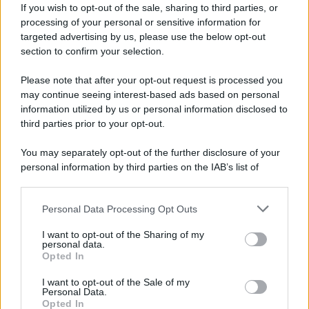
If you wish to opt-out of the sale, sharing to third parties, or
Sfera Ebbasta
Ghali
Rkomi
Capo Plaza
Dargen D'amico
processing of your personal or sensitive information for
Fedez
Michele Placido
Salmo
Geolier
Lazza
Guè
targeted advertising by us, please use the below opt-out
Marracash
Rapper
Musica
section to confirm your selection.
Please note that after your opt-out request is processed you
Tedua nelle opere letterarie
Discografia
may continue seeing interest-based ads based on personal
information utilized by us or personal information disclosed to
third parties prior to your opt-out.
Persone famose nate lo stesso
11 biografie
giorno di Tedua
You may separately opt-out of the further disclosure of your
personal information by third parties on the IAB’s list of
downstream participants.
Persone famose nate nel 1994
25 biografie
Personal Data Processing Opt Outs
This information may also be disclosed by us to third parties
on the IAB’s List of Downstream Participants that may further
I want to opt-out of the Sharing of my
disclose it to other third parties.
personal data.
Opted In
Please note that this website/app uses one or more Google
services and may gather and store information including but
I want to opt-out of the Sale of my
Personal Data.
not limited to your visit or usage behaviour. You may click to
Opted In
Informazioni
grant or deny consent to Google and its third-party tags to