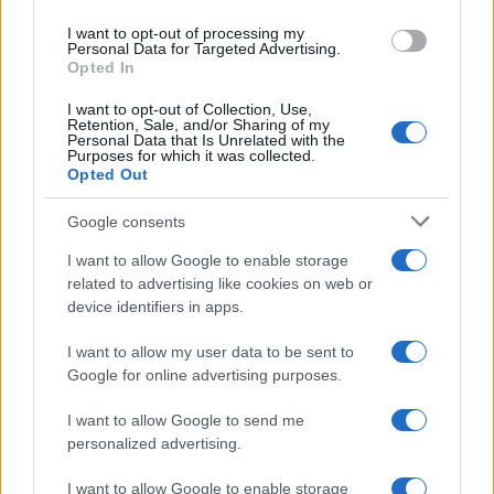
Persone famose nate nel 1952
51 biografie
use your data for below specified purposes in below Google
I want to opt-out of processing my
consent section.
Personal Data for Targeted Advertising.
Opted In
Persone famose morte nel
26 biografie
2013
I want to opt-out of Collection, Use,
Retention, Sale, and/or Sharing of my
Personal Data that Is Unrelated with the
Purposes for which it was collected.
Opted Out
Google consents
I want to allow Google to enable storage
Informazioni
related to advertising like cookies on web or
device identifiers in apps.
Ci impegniamo costantemente per la precisione e la
correttezza delle informazioni.
I want to allow my user data to be sent to
Se riscontri qualcosa di errato o mancante,
scrivici
.
Google for online advertising purposes.
Per citare o ripubblicare questo testo
I want to allow Google to send me
personalized advertising.
LICENZA
Creative Commons 2.5
I want to allow Google to enable storage