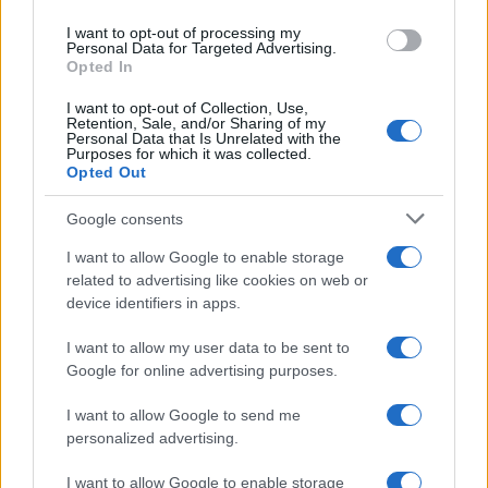
use your data for below specified purposes in below Google
I want to opt-out of processing my
consent section.
Personal Data for Targeted Advertising.
Opted In
I want to opt-out of Collection, Use,
Retention, Sale, and/or Sharing of my
Personal Data that Is Unrelated with the
Purposes for which it was collected.
RICEVI GLI AGGIORNAMENTI
Opted Out
Google consents
Inserisci la tua migliore e-mail
I want to allow Google to enable storage
related to advertising like cookies on web or
E-mail
OK
device identifiers in apps.
I want to allow my user data to be sent to
Google for online advertising purposes.
I want to allow Google to send me
personalized advertising.
I want to allow Google to enable storage