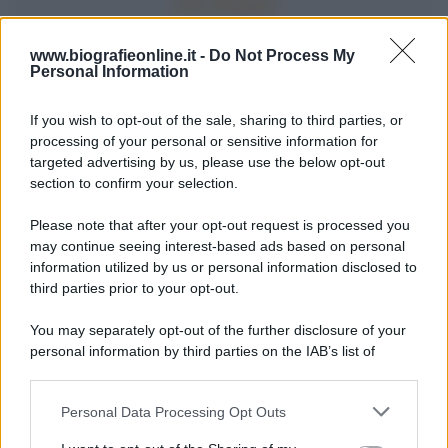
www.biografieonline.it -
Do Not Process My
Personal Information
Accadde oggi
If you wish to opt-out of the sale, sharing to third parties, or
10 agosto 1793
processing of your personal or sensitive information for
targeted advertising by us, please use the below opt-out
233 ANNI FA
section to confirm your selection.
A Parigi Maximilien de Robespierre inaugura il
Please note that after your opt-out request is processed you
museo del Louvre.
may continue seeing interest-based ads based on personal
LEGGI L'ARTICOLO
information utilized by us or personal information disclosed to
Storia del Louvre
third parties prior to your opt-out.
You may separately opt-out of the further disclosure of your
personal information by third parties on the IAB’s list of
downstream participants.
Personal Data Processing Opt Outs
This information may also be disclosed by us to third parties
on the IAB’s List of Downstream Participants that may further