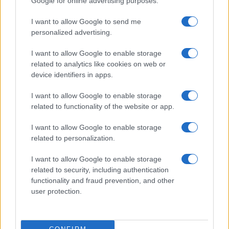
Google for online advertising purposes.
I want to allow Google to send me
personalized advertising.
I want to allow Google to enable storage
related to analytics like cookies on web or
Biografie
Approfondimenti
device identifiers in apps.
Biografie di oggi
Mappa del sito
Biografie più visitate
Ricorrenze
I want to allow Google to enable storage
Indice dei nomi
Onomastico
related to functionality of the website or app.
Foto di personaggi famosi
Che giorno era?
Categorie
Che giorno sarà?
I want to allow Google to enable storage
Temi
Cultura
related to personalization.
Servizi
I want to allow Google to enable storage
Pubblica la tua biografia
related to security, including authentication
functionality and fraud prevention, and other
Privacy Policy
user protection.
Cookie Policy
Preferenze Privacy
Contatti