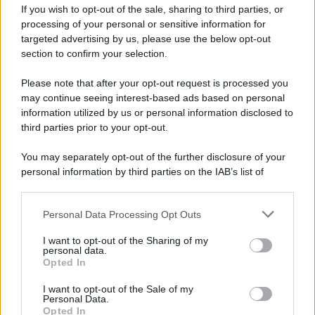
If you wish to opt-out of the sale, sharing to third parties, or
Dopo l'attacco alla città giapponese di Hiroshima
processing of your personal or sensitive information for
avvenuto tre giorni prima, gli Stati Uniti sganciano
targeted advertising by us, please use the below opt-out
un'altra bomba atomica radendo al suolo la città di
section to confirm your selection.
Nagasaki.
Please note that after your opt-out request is processed you
LEGGI L'ARTICOLO
may continue seeing interest-based ads based on personal
Il bombardamento atomico di Hiroshima e
information utilized by us or personal information disclosed to
Nagasaki
third parties prior to your opt-out.
You may separately opt-out of the further disclosure of your
personal information by third parties on the IAB’s list of
downstream participants.
Personal Data Processing Opt Outs
This information may also be disclosed by us to third parties
on the IAB’s List of Downstream Participants that may further
I want to opt-out of the Sharing of my
disclose it to other third parties.
personal data.
Opted In
Please note that this website/app uses one or more Google
RICEVI GLI AGGIORNAMENTI
services and may gather and store information including but
I want to opt-out of the Sale of my
Personal Data.
not limited to your visit or usage behaviour. You may click to
Opted In
grant or deny consent to Google and its third-party tags to