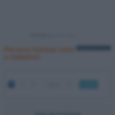
Powered by
Persone famose nate
1 biografia in elenco
a Adelshot
OK
IAN McEWAN