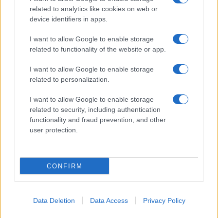
related to analytics like cookies on web or
Biografie
Approfondimenti
device identifiers in apps.
Biografie di oggi
Mappa del sito
Biografie più visitate
Ricorrenze
I want to allow Google to enable storage
Indice dei nomi
Onomastico
related to functionality of the website or app.
Foto di personaggi famosi
Che giorno era?
Categorie
Che giorno sarà?
I want to allow Google to enable storage
Temi
Cultura
related to personalization.
Servizi
I want to allow Google to enable storage
Pubblica la tua biografia
related to security, including authentication
functionality and fraud prevention, and other
Privacy Policy
user protection.
Cookie Policy
Preferenze Privacy
Contatti
CONFIRM
Biografieonline.it © 2003-2025 • Riproduzione dei testi consentita citando la fonte
Creative Commons
come da Licenza
• Nota: come Affiliato Amazon, il sito
Pubblicità
ricava commissioni sugli acquisti idonei. •
Data Deletion
Data Access
Privacy Policy