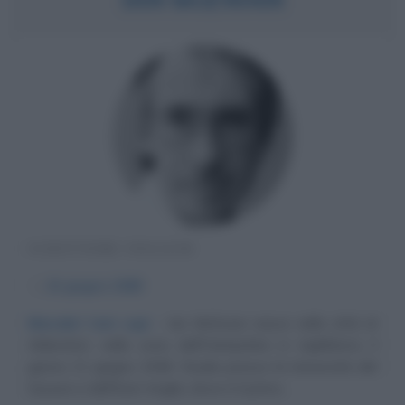
SCRITTORE INGLESE
α
21 giugno
1948
Macabri toni cupi
Ian McEwan nasce nella città di
Aldershot, nella zona dell'Hampshire in Inghilterra, il
giorno 21 giugno 1948. Studia presso le Università del
Sussex e dell'East Anglia, dove è il primo...