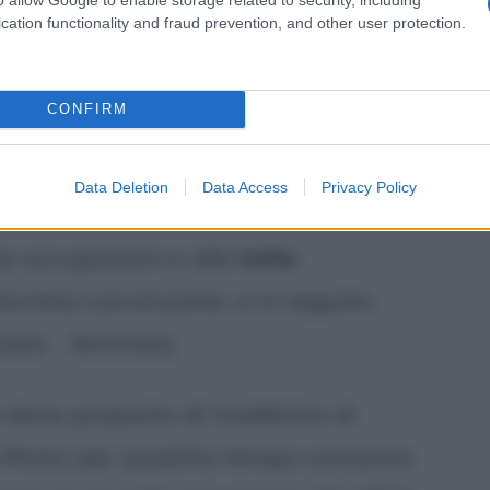
ocali, occupandosi - tra l'altro - delle
cation functionality and fraud prevention, and other user protection.
edili e soprattutto dei contadini, che
 per favorire la realizzazione della
CONFIRM
ermo proprio a Cinisi.
Data Deletion
Data Access
Privacy Policy
60
e occupazioni e alle
lotte
ncreta convinzione, e in seguito
sta - leninista.
 viene proposto di trasferirsi al
rifiuta; per qualche tempo consuma