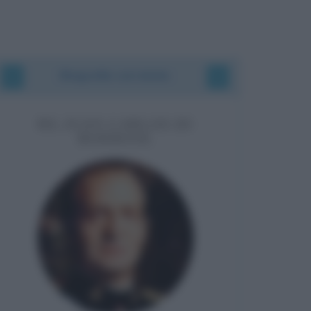
Biografie correlate
RE JUAN CARLOS DI
BORBONE