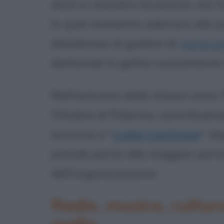
alcol in maniera eccessiva, ma t
In quel momento aderisce alla p
desideroso di godere di
garanzi
elettorale lo getta nuovamente 
Nell'autunno dello stesso anno
Ottobre di Palermo, contribuend
avvicina a "
Lotta Continua
": d
prende parte alla maggior parte 
dell'organizzazione.
Radio, musica, cultur
mafia