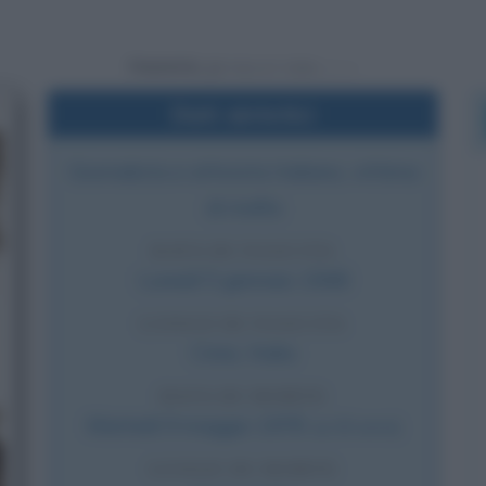
Powered by
Dati sintetici
Giornalista e attivista italiano, vittima
di mafia
DATA DI NASCITA
Lunedì
5 gennaio
1948
LUOGO DI NASCITA
Cinisi
,
Italia
DATA DI MORTE
Martedì
9 maggio
1978
(a 30 anni)
LUOGO DI MORTE