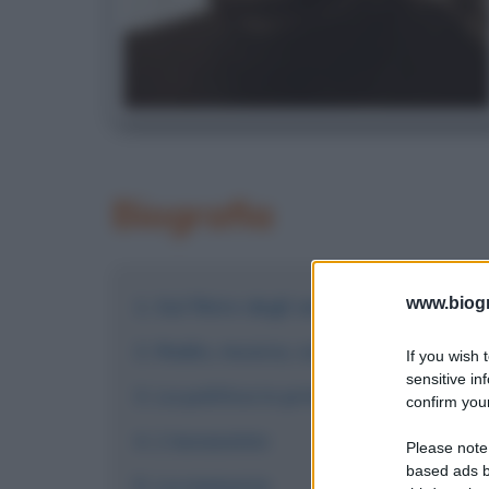
Biografia
www.biogra
Sul finire degli anni '60
Radio, musica, cultura e la denunci
If you wish 
sensitive in
La politica in prima persona
confirm your
L'assassinio
Please note
based ads b
La memoria