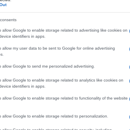
quindi, ancora ragazzo viene cacciato
Out
consents
o allow Google to enable storage related to advertising like cookies on
o di Partinico, nel 1965 aderisce al
evice identifiers in apps.
 di Unità Proletaria) e fonda il
o allow my user data to be sent to Google for online advertising
s.
su questa pubblicazione racconta, tra
 e della pace voluta da Danilo Dolci nel
to allow Google to send me personalized advertising.
o allow Google to enable storage related to analytics like cookies on
evice identifiers in apps.
ene sequestrato dopo pochi numeri;
o allow Google to enable storage related to functionality of the website
stato
lascia il Psiup, in seguito allo
o allow Google to enable storage related to personalization.
iovanile, e inizia a collaborare come
o allow Google to enable storage related to security, including