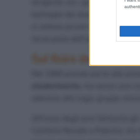
dirigente con i gruppi comunisti l
authenti
battaglie dei disoccupati, degli 
si vedono privati dei loro terreni
terza pista dell'aeroporto di Pal
Sul finire degli anni '
Nel 1968 prende parte alle prim
studentesche
, ma senza una co
aderisce alla Lega, gruppo marxi
All'inizio degli anni Settanta gli
Cantiere Navale a Palermo, ma 