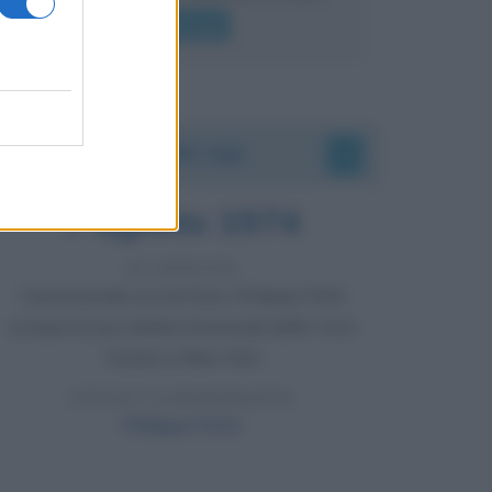
lui gridare
Leggi di più
Accadde oggi
7 agosto 1974
52 ANNI FA
Camminando su una fune, Philippe Petit
compie la sua celebre traversata delle Twin
Towers a New York.
LEGGI LA BIOGRAFIA
Philippe Petit