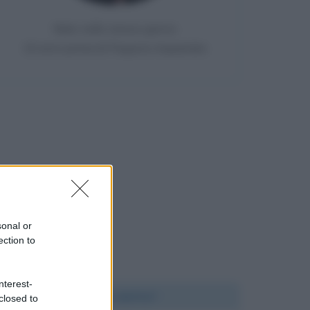
Nato nello stesso giorno
10 anni prima di Peppino Impastato
sonal or
ection to
nterest-
Chi l'ha detto?
closed to