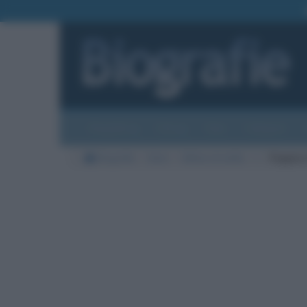
Biografie
Foto
Temi
Categorie
Biografie
Varie
Vittime di mafia
I
Peppino