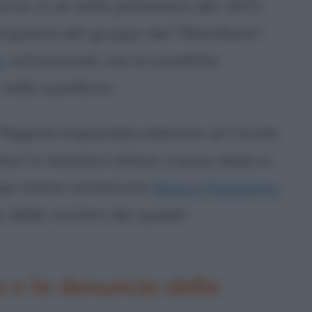
orna in sé nella primavera del 1972.
roposta del gruppo del "Manifesto",
e
istituzionali, ma la sconfitta
nello sconforto.
Peppino Impastato
aderisce al Circolo
ovi in maniera attiva, e poco dopo si
opo avere conosciuto
Mauro Rostagno
,
delle riunioni dei quadri
a e la denuncia della