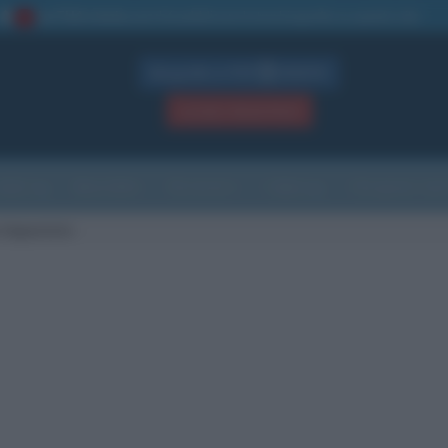
La TUA storia
: perché pubblicare la tua biografia su questo sito
1
Biografie in PDF
GRATIS
ACCEDI / REGISTRATI
Indice
Newsletter
Ricorrenze
Cultura
Che giorno sarà
 Impastato