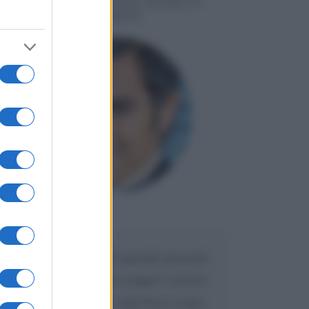
MESSAGGI PER MARCO
LIORNI
Maria
DA:
Caro Liorni perché quando presenti
l'eredità urli sempre troppo? non ho
mai sentito Mike o altri bravi come