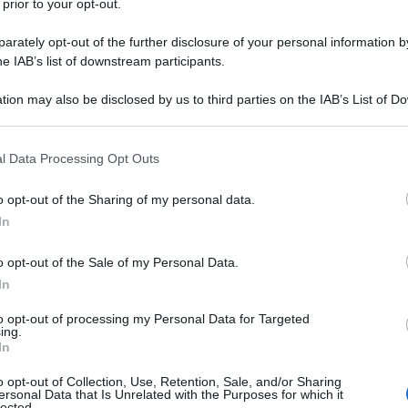
 prior to your opt-out.
rately opt-out of the further disclosure of your personal information by
he IAB’s list of downstream participants.
tion may also be disclosed by us to third parties on the IAB’s List of 
 that may further disclose it to other third parties.
no, nasce il 5 gennaio del 1948 a
 that this website/app uses one or more Google services and may gath
l Data Processing Opt Outs
including but not limited to your visit or usage behaviour. You may click 
da una famiglia mafiosa: il cognato di
 to Google and its third-party tags to use your data for below specifi
o opt-out of the Sharing of my personal data.
ogle consent section.
s Cesare Manzella (coinvolto nel
In
iso negli anni Sessanta in un
o opt-out of the Sale of my Personal Data.
In
to opt-out of processing my Personal Data for Targeted
ing.
nvolto nella criminalità (durante il
In
o al confino), e proprio per questo i
o opt-out of Collection, Use, Retention, Sale, and/or Sharing
ersonal Data that Is Unrelated with the Purposes for which it
lected.