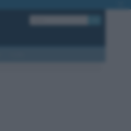
OK
?
Contatti