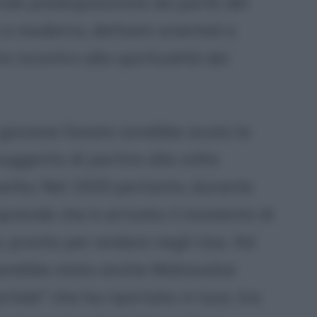
rale predisposizione da parte del
 e moderno, dettami orientali e
re incontro alla spiritualità dei
il giovane Swami avrebbe avuto la
uggerito di partire alla volta
 verbo. Nel 1920 pertanto, durante
prende che è arrivato il momento di
a, pronto per andare negli Usa. Ad
, sarebbe stato anche Mahavatar
rtale" che ha riportato in luce, tra