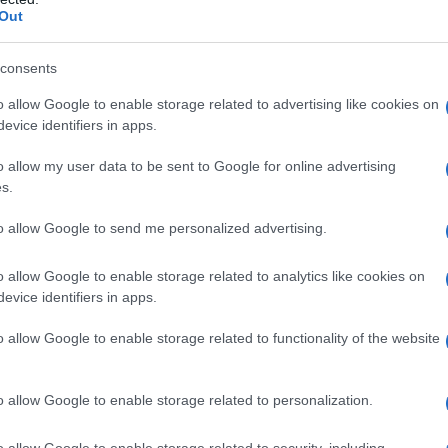
Out
unda diventa un discepolo di Swami
cepolo di Lahiri. L'incontro con il
consents
 ricerca che avrebbe portato il
o allow Google to enable storage related to advertising like cookies on
evice identifiers in apps.
 guru in giro per l'India. Il venerato
o allow my user data to be sent to Google for online advertising
i insegna tutta la disciplina che
s.
remo per circa dieci anni. Sarebbe
to allow Google to send me personalized advertising.
ne fonti, ad aver indirizzato il futuro
o allow Google to enable storage related to analytics like cookies on
in qualità di predicatore e
evice identifiers in apps.
i gli insegnamenti filosofici ad esso
o allow Google to enable storage related to functionality of the website
o allow Google to enable storage related to personalization.
aurea all'Università di Calcutta.
o allow Google to enable storage related to security, including