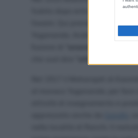
authenti
Subito dopo entra a far parte d
Swami. Qui prende il nome per 
Yogananda. Andando all'etimo del
fusione di "
ananda
", che signifi
che vuol dire "
attraverso la di
Nel 1917 il Maharajah di Kasimb
al monaco Yogananda, per fare i
attività di insegnamento e predic
apprezzato anche da
Gandhi
, 
nella località di Ranchi. Il met