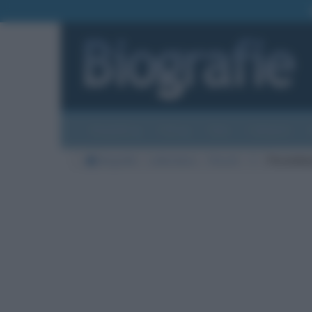
Biografie
Foto
Temi
Categorie
Biografie
Letteratura
Filosofi
Y
Paramha