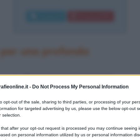
Commenta
Download PDF
 per una profonda
to come
Paramhansa Yogananda
,
fieonline.it -
Do Not Process My Personal Information
 5 gennaio del 1893. Grande Maestro
, è passato alla storia per aver diffuso i
to opt-out of the sale, sharing to third parties, or processing of your per
formation for targeted advertising by us, please use the below opt-out s
Uniti d'America e, soprattutto, per
 selection.
ntale e quella orientale attraverso la
 that after your opt-out request is processed you may continue seeing i
ased on personal information utilized by us or personal information dis
come
yoga
.