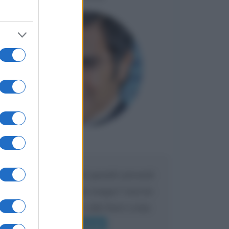
Maria
DA:
Caro Liorni perché quando presenti
l'eredità urli sempre troppo? non ho
mai sentito Mike o altri bravi come
lui gridare
Leggi di più