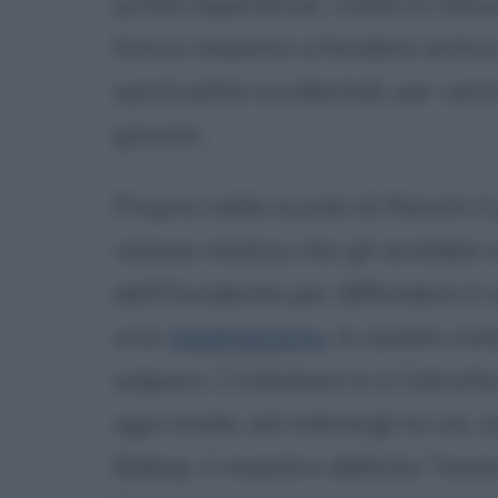
prime esperienze, rivela la natu
futuro maestro a fondere antico
spiritualità occidentali, per veni
giovani.
Proprio nella scuola di Ranchi 
visione mistica che gli avrebbe s
dell'Occidente per diffondere il
una
meditazione
, lo swami com
salpare. L'indomani è a Calcutt
ogni modo, ad indicargli la via
Babaji, il maestro definito "immo