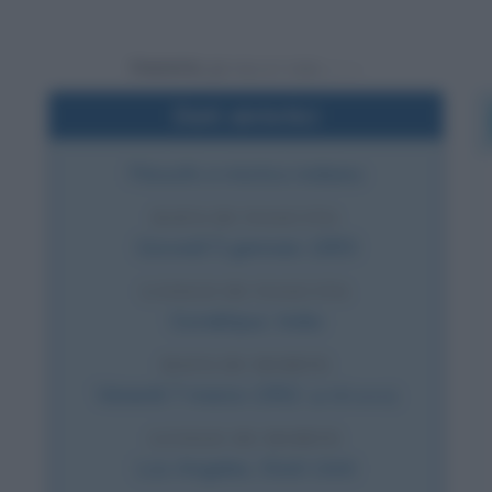
Powered by
Dati sintetici
Filosofo e mistico indiano
DATA DI NASCITA
Giovedì
5 gennaio
1893
LUOGO DI NASCITA
Gorakhpur
,
India
DATA DI MORTE
Venerdì
7 marzo
1952
(a 59 anni)
LUOGO DI MORTE
Los Angeles
,
Stati Uniti