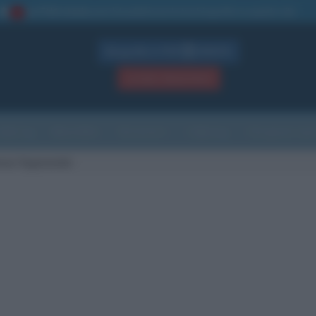
La TUA storia
: perché pubblicare la tua biografia su questo sito
1
Biografie in PDF
GRATIS
ACCEDI / REGISTRATI
Indice
Newsletter
Ricorrenze
Cultura
Che giorno sarà
nsa Yogananda