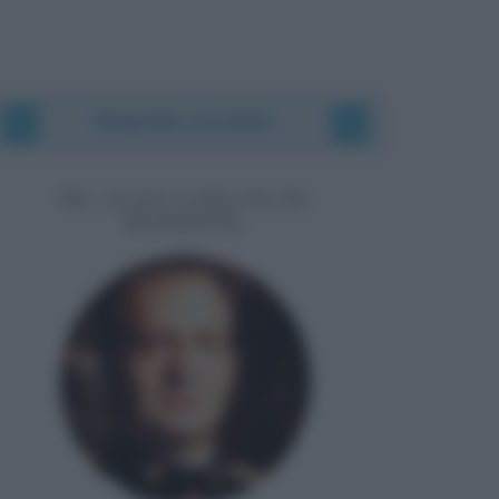
Biografie correlate
RE JUAN CARLOS DI
BORBONE