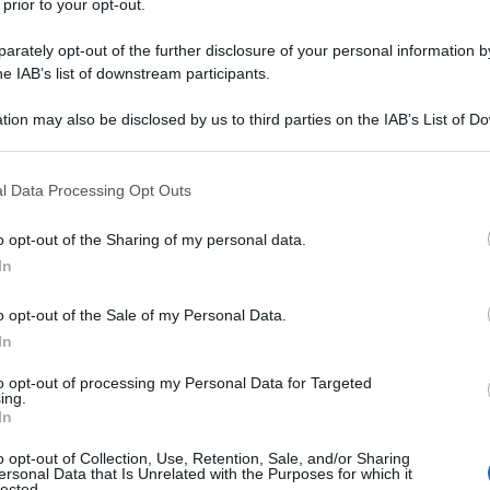
 prior to your opt-out.
rately opt-out of the further disclosure of your personal information by
piccolo Mukunda è di origine
he IAB’s list of downstream participants.
ltre che agiata da un punto di vista
tion may also be disclosed by us to third parties on the IAB’s List of 
 that may further disclose it to other third parties.
 predicatore e maestro indiano è
 that this website/app uses one or more Google services and may gath
di vita: la profondità della sua
l Data Processing Opt Outs
including but not limited to your visit or usage behaviour. You may click 
 to Google and its third-party tags to use your data for below specifi
 comune ai suoi coetanei, sono i due
o opt-out of the Sharing of my personal data.
ogle consent section.
In
 particolare. Stando ai racconti, i
estro Lahiri Mahasaya, avrebbero
o opt-out of the Sale of my Personal Data.
In
enedizione
, il quale avrebbe detto
to opt-out of processing my Personal Data for Targeted
ing.
'epoca ancora in fasce, sarebbe
In
iya Yoga, la sua disciplina spirituale.
o opt-out of Collection, Use, Retention, Sale, and/or Sharing
ersonal Data that Is Unrelated with the Purposes for which it
lected.