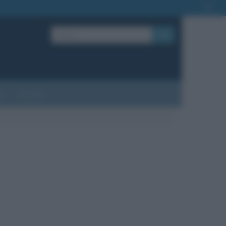
OK
?
Contatti