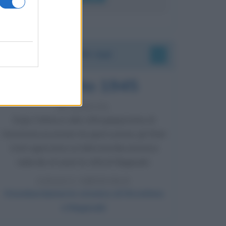
Accadde oggi
9 agosto 1945
81 ANNI FA
Dopo l'attacco alla città giapponese di
Hiroshima avvenuto tre giorni prima, gli Stati
Uniti sganciano un'altra bomba atomica
radendo al suolo la città di Nagasaki.
LEGGI L'ARTICOLO
Il bombardamento atomico di Hiroshima
e Nagasaki