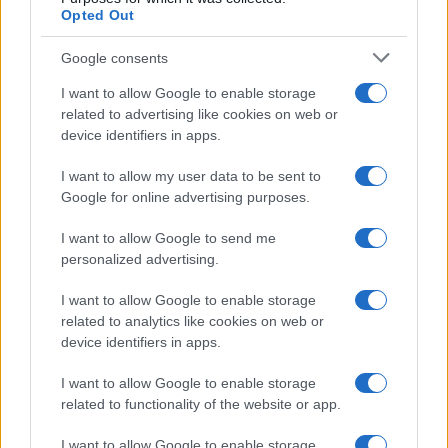
Opted Out
Google consents
I want to allow Google to enable storage
related to advertising like cookies on web or
device identifiers in apps.
I want to allow my user data to be sent to
Google for online advertising purposes.
I want to allow Google to send me
personalized advertising.
I want to allow Google to enable storage
related to analytics like cookies on web or
Biografie
Approfondimenti
device identifiers in apps.
Biografie di oggi
Mappa del sito
Biografie più visitate
Ricorrenze
I want to allow Google to enable storage
Indice dei nomi
Onomastico
related to functionality of the website or app.
Foto di personaggi famosi
Che giorno era?
Categorie
Che giorno sarà?
I want to allow Google to enable storage