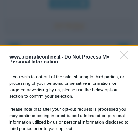
Chi l'ha detto
Accadde oggi
www.biografieonline.it -
Do Not Process My
Personal Information
8 agosto 1956
If you wish to opt-out of the sale, sharing to third parties, or
70 ANNI FA
processing of your personal or sensitive information for
Nella miniera di carbone di Marcinelle, in Belgio,
targeted advertising by us, please use the below opt-out
avviene un disastro nel quale perdono la vita
section to confirm your selection.
centinaia di lavoratori, la maggior parte dei quali
Please note that after your opt-out request is processed you
italiani.
may continue seeing interest-based ads based on personal
LEGGI L'ARTICOLO
information utilized by us or personal information disclosed to
Il disastro di Marcinelle
third parties prior to your opt-out.