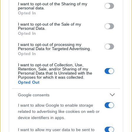
I want to opt-out of the Sharing of my
disclose it to other third parties.
personal data.
Opted In
Please note that this website/app uses one or more Google
RICEVI GLI AGGIORNAMENTI
services and may gather and store information including but
I want to opt-out of the Sale of my
Personal Data.
not limited to your visit or usage behaviour. You may click to
Opted In
grant or deny consent to Google and its third-party tags to
Inserisci la tua migliore e-mail
use your data for below specified purposes in below Google
I want to opt-out of processing my
consent section.
Personal Data for Targeted Advertising.
E-mail
Opted In
OK
I want to opt-out of Collection, Use,
Retention, Sale, and/or Sharing of my
Personal Data that Is Unrelated with the
Purposes for which it was collected.
Opted Out
Google consents
I want to allow Google to enable storage
related to advertising like cookies on web or
device identifiers in apps.
I want to allow my user data to be sent to