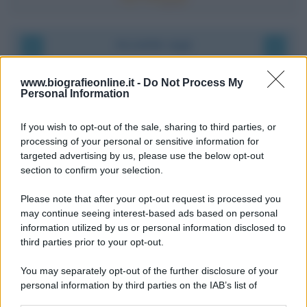
Accadde oggi
9 agosto 1945
www.biografieonline.it -
Do Not Process My
Personal Information
81 ANNI FA
If you wish to opt-out of the sale, sharing to third parties, or
Dopo l'attacco alla città giapponese di Hiroshima
processing of your personal or sensitive information for
avvenuto tre giorni prima, gli Stati Uniti sganciano
targeted advertising by us, please use the below opt-out
un'altra bomba atomica radendo al suolo la città di
section to confirm your selection.
Nagasaki.
Please note that after your opt-out request is processed you
LEGGI L'ARTICOLO
may continue seeing interest-based ads based on personal
Il bombardamento atomico di Hiroshima e
information utilized by us or personal information disclosed to
Nagasaki
third parties prior to your opt-out.
You may separately opt-out of the further disclosure of your
personal information by third parties on the IAB’s list of
downstream participants.