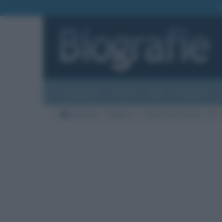
Biografie
Foto
Temi
Categorie
Biografie
Religione
Vite di santi e beati
M