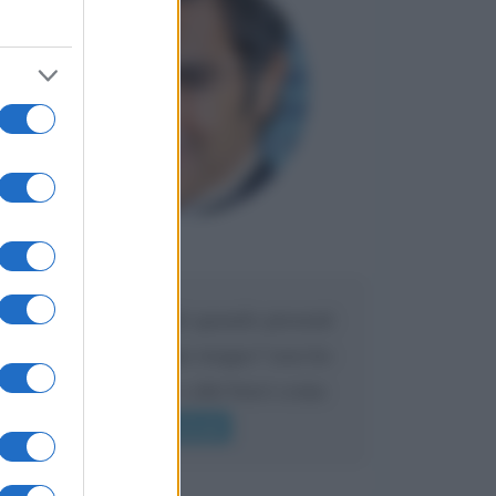
Maria
DA:
Caro Liorni perché quando presenti
l'eredità urli sempre troppo? non ho
mai sentito Mike o altri bravi come
lui gridare
Leggi di più