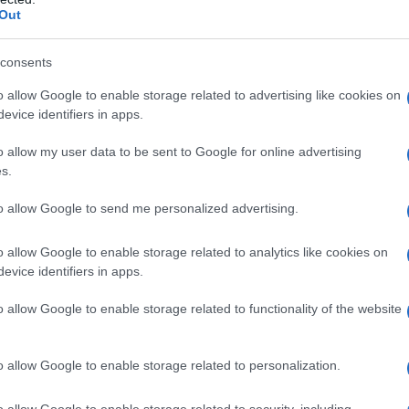
ni voti con una tesi sull'urogenesi
Out
poco tenta il concorso per assistente
consents
rdinario agli Ospedali Riuniti degli
o allow Google to enable storage related to advertising like cookies on
prove. Rimarrà nel nosocomio per
evice identifiers in apps.
rnata in questo periodo consisteva
o allow my user data to be sent to Google for online advertising
s.
ine per recarsi a visitare
to allow Google to send me personalized advertising.
quartieri spagnoli di Napoli, prima di
r il lavoro quotidiano; la sua intensa
o allow Google to enable storage related to analytics like cookies on
evice identifiers in apps.
eriggio visitando i malati nel suo
o allow Google to enable storage related to functionality of the website
ll'Olio al numero 10.
o allow Google to enable storage related to personalization.
malati non sottrae comunque il
o allow Google to enable storage related to security, including