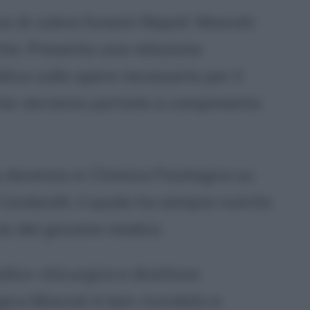
 di colera funesti Napoli: Moscati
che. Presenta una relazione
lica sulle opere necessarie per il
 che verranno portate a compimento
 docenza in Chimica Fisiologica su
ardarelli, il quale ha sempre nutrito
ne del giovane medico.
ico-chirurgica e direttore
gica Moscati è ben ricordato e