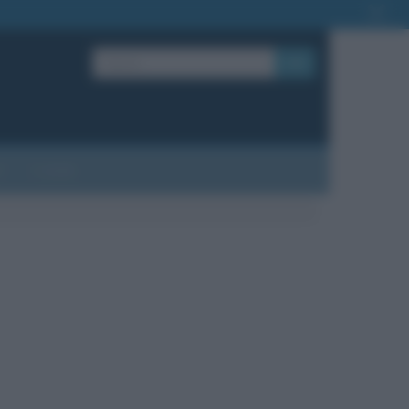
OK
?
Contatti