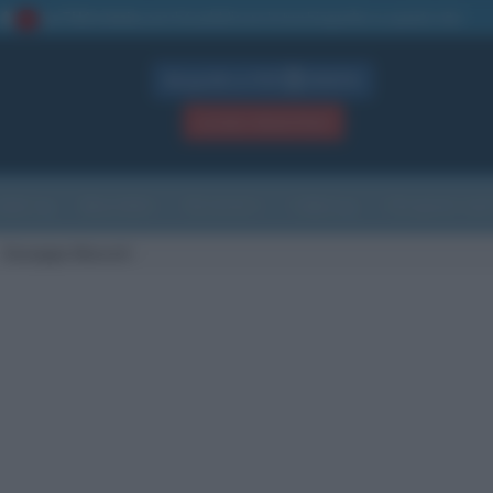
La TUA storia
: perché pubblicare la tua biografia su questo sito
1
Biografie in PDF
GRATIS
ACCEDI / REGISTRATI
Indice
Newsletter
Ricorrenze
Cultura
Che giorno sarà
Giuseppe Moscati