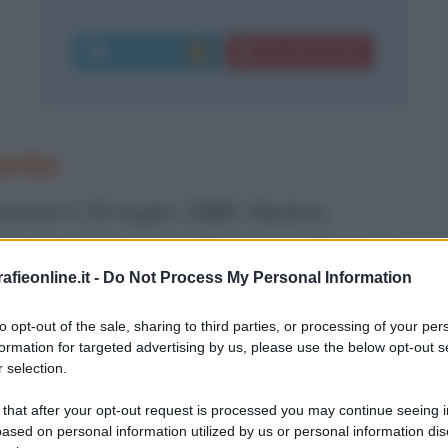
Commenti:
Download PDF
6
anto
nto il 25 luglio 1880. Medico,
io, è morto a soli 46 anni (il 12 aprile
fieonline.it -
Do Not Process My Personal Information
ato santo da Papa
Giovanni Paolo II
to opt-out of the sale, sharing to third parties, or processing of your per
formation for targeted advertising by us, please use the below opt-out s
 selection.
na famiglia dove il padre Francesco è
 that after your opt-out request is processed you may continue seeing i
Luca è nobildonna, prveniente dalla
ased on personal information utilized by us or personal information dis