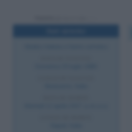
Powered by
Dati sintetici
Medico italiano e Santo cattolico
DATA DI NASCITA
Domenica
25 luglio
1880
LUOGO DI NASCITA
Benevento
,
Italia
DATA DI MORTE
Martedì
12 aprile
1927
(a 46 anni)
LUOGO DI MORTE
Napoli
,
Italia