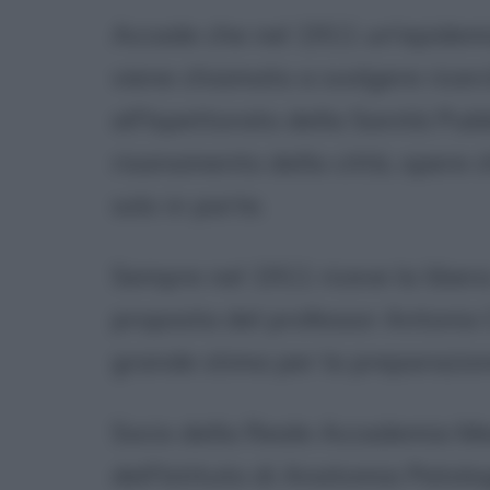
Accade che nel 1911 un'epidemia
viene chiamato a svolgere ricer
all'Ispettorato della Sanità Pubb
risanamento della città, opere
solo in parte.
Sempre nel 1911 riceve la libera
proposta del professor Antonio C
grande stima per la preparazio
Socio della Reale Accademia Med
dell'Istituto di Anatomia Patolo