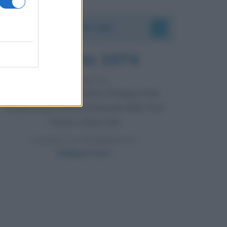
Accadde oggi
7 agosto 1974
52 ANNI FA
Camminando su una fune, Philippe Petit
compie la sua celebre traversata delle Twin
Towers a New York.
LEGGI LA BIOGRAFIA
Philippe Petit