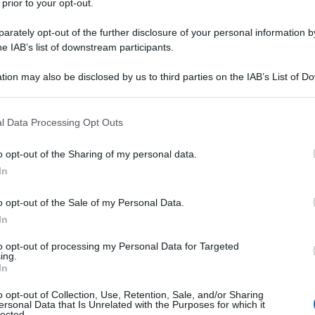
 prior to your opt-out.
rately opt-out of the further disclosure of your personal information by
he IAB’s list of downstream participants.
liere delle Corte d'Appello e
tion may also be disclosed by us to third parties on the IAB’s List of 
 that may further disclose it to other third parties.
 that this website/app uses one or more Google services and may gath
l Data Processing Opt Outs
 infortuna seriamente per una caduta
including but not limited to your visit or usage behaviour. You may click 
 to Google and its third-party tags to use your data for below specifi
o opt-out of the Sharing of my personal data.
litare, è Giuseppe ad assisterlo. Da
ogle consent section.
In
ziano a maturare i suoi interessi per
o opt-out of the Sale of my Personal Data.
o, si iscrisse alla Facoltà di Medicina
In
gia cerebrale nello stesso anno il
to opt-out of processing my Personal Data for Targeted
ing.
In
o opt-out of Collection, Use, Retention, Sale, and/or Sharing
ersonal Data that Is Unrelated with the Purposes for which it
lected.