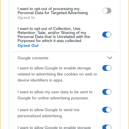
Alessandro Gassmann
Stefania Sandrelli
Luca Zingaretti
use your data for below specified purposes in below Google
I want to opt-out of processing my
consent section.
Adriano Olivetti
Carlo Vanzina
Giorgio Pasotti
Raoul Bova
Personal Data for Targeted Advertising.
Opted In
Paola Cortellesi
Vincenzo Salemme
Antonio Albanese
Ricky Tognazzi
Frank Matano
Benito Mussolini
Milly Carlucci
I want to opt-out of Collection, Use,
Cesare Bocci
Amedeo Minghi
Eleonora Giorgi
Cinema
TV
Retention, Sale, and/or Sharing of my
Personal Data that Is Unrelated with the
Purposes for which it was collected.
Opted Out
Stefania Rocca nelle opere letterarie
Google consents
Libri in lingua inglese
Film
I want to allow Google to enable storage
related to advertising like cookies on web or
device identifiers in apps.
Persone famose nate lo stesso
13 biografie
giorno di Stefania Rocca
I want to allow my user data to be sent to
Google for online advertising purposes.
I want to allow Google to send me
Persone famose nate nel 1971
45 biografie
personalized advertising.
I want to allow Google to enable storage