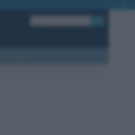
OK
?
Contatti