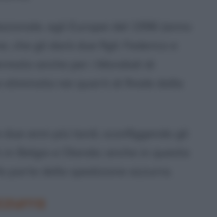
azionale, agli Europei del 1996 (anno
, che gli darà due figli: Federico e
rmato anche per i Mondiali di
e eliminata nei quarti di finale dalla
 due anni più tardi, sconfiggendo gli
ei in Belgio e Olanda: anche in questa
a parte della spedizione azzurra.
zzurra