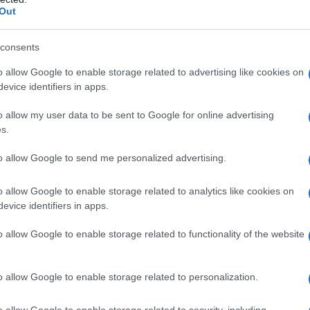
à, e conclude il campionato con 5 reti
Out
consents
 Milan
o allow Google to enable storage related to advertising like cookies on
evice identifiers in apps.
liore speranza dello sport italiano,
o allow my user data to be sent to Google for online advertising
s.
o al 2002 rivelandosi uno dei
to allow Google to send me personalized advertising.
l campionato nostrano, metronomo e
one e fornire assist agli attaccanti.
o allow Google to enable storage related to analytics like cookies on
evice identifiers in apps.
o allow Google to enable storage related to functionality of the website
più di venti anni, disputa la sua prima
o allow Google to enable storage related to personalization.
ella vittoria per 2 a 0 contro Cipro a
o allow Google to enable storage related to security, including