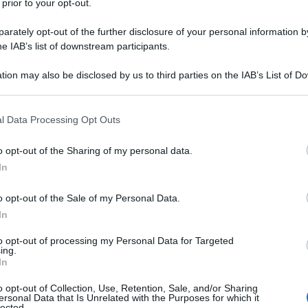
 prior to your opt-out.
rately opt-out of the further disclosure of your personal information by
he IAB’s list of downstream participants.
tion may also be disclosed by us to third parties on the IAB’s List of 
 that may further disclose it to other third parties.
agosto del 1971 a Besana Brianza.
 that this website/app uses one or more Google services and may gath
l Data Processing Opt Outs
including but not limited to your visit or usage behaviour. You may click 
lan, esordisce con la maglia della
 to Google and its third-party tags to use your data for below specifi
o opt-out of the Sharing of my personal data.
ogle consent section.
eno diciotto anni il 15 gennaio del
In
 Como, terminata 4 a 1 per i
o opt-out of the Sale of my Personal Data.
In
to opt-out of processing my Personal Data for Targeted
ing.
90, viene ceduto in prestito per un
In
ie B: in Veneto ha la possibilità di
o opt-out of Collection, Use, Retention, Sale, and/or Sharing
ersonal Data that Is Unrelated with the Purposes for which it
lected.