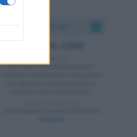
Accadde oggi
9 agosto 1945
81 ANNI FA
Dopo l'attacco alla città giapponese di
Hiroshima avvenuto tre giorni prima, gli Stati
Uniti sganciano un'altra bomba atomica
radendo al suolo la città di Nagasaki.
LEGGI L'ARTICOLO
Il bombardamento atomico di Hiroshima
e Nagasaki