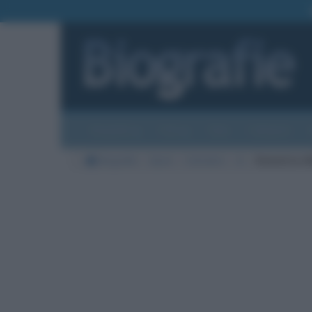
Biografie
Foto
Temi
Categorie
Biografie
Sport
Calciatori
A
Demetrio Al