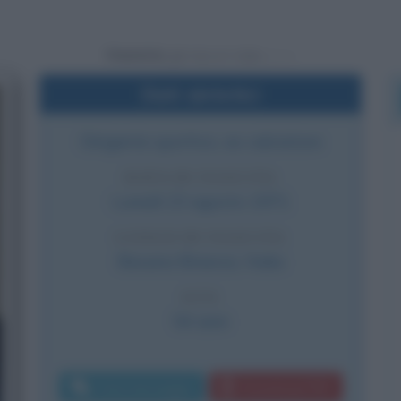
Powered by
Dati sintetici
Dirigente sportivo, ex calciatore
DATA DI NASCITA
Lunedì
23 agosto
1971
LUOGO DI NASCITA
Besana Brianza
,
Italia
ETÀ
54 anni
Invia messaggio
Download PDF