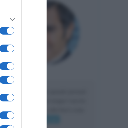
Maria
DA:
Caro Liorni perché quando presenti
l'eredità urli sempre troppo? non ho
mai sentito Mike o altri bravi come
lui gridare
Leggi di più