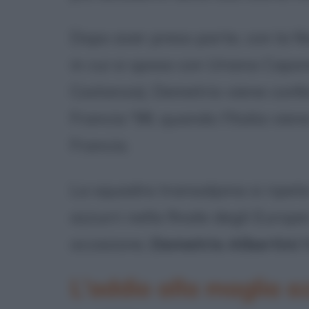
Dopo aver preso parte, con la N
in cui si sposa con Uriana Capone
Costanza), Demetrio viene confe
Francia '98, quando l'Italia vien
Francia.
La squadra transalpina si ripete
azzurri nella finale degli Europ
occasione,
Demetrio Albertini
f
L'addio alla maglia a