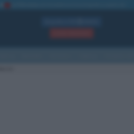
La TUA storia
: perché pubblicare la tua biografia su questo sito
1
Biografie in PDF
GRATIS
ACCEDI / REGISTRATI
Indice
Newsletter
Ricorrenze
Cultura
Che giorno sarà
bertini