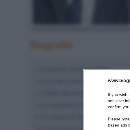
Biografia
La grande carriera al Milan
L'esordio in nazionale
www.biogra
L'addio alla maglia azzurra
If you wish 
sensitive in
La separazione dal Milan
confirm your
La carriera di dirigente
Please note
based ads b
La sua scuola calcio