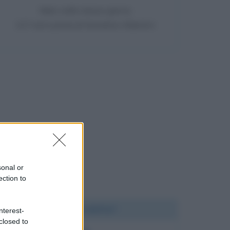
Nato nello stesso giorno
217 anni prima di Demetrio Albertini
sonal or
ection to
Chi l'ha detto?
nterest-
closed to