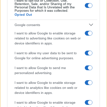
I want to opt-out of Collection, Use,
Retention, Sale, and/or Sharing of my
Personal Data that Is Unrelated with the
Purposes for which it was collected.
Opted Out
Google consents
I want to allow Google to enable storage
related to advertising like cookies on web or
device identifiers in apps.
I want to allow my user data to be sent to
Google for online advertising purposes.
I want to allow Google to send me
personalized advertising.
I want to allow Google to enable storage
related to analytics like cookies on web or
Biografie
Approfondimenti
device identifiers in apps.
Biografie di oggi
Mappa del sito
Biografie più visitate
Ricorrenze
I want to allow Google to enable storage
Indice dei nomi
Onomastico