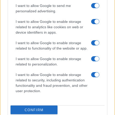
I want to allow Google to send me
personalized advertising.
I want to allow Google to enable storage
related to analytics like cookies on web or
Biografie
Approfondimenti
device identifiers in apps.
Biografie di oggi
Mappa del sito
Biografie più visitate
Ricorrenze
I want to allow Google to enable storage
Indice dei nomi
Onomastico
related to functionality of the website or app.
Foto di personaggi famosi
Che giorno era?
Categorie
Che giorno sarà?
I want to allow Google to enable storage
Temi
Cultura
related to personalization.
Servizi
I want to allow Google to enable storage
Pubblica la tua biografia
related to security, including authentication
functionality and fraud prevention, and other
Privacy Policy
user protection.
Cookie Policy
Preferenze Privacy
Contatti
CONFIRM
Biografieonline.it © 2003-2025 • Riproduzione dei testi consentita citando la fonte