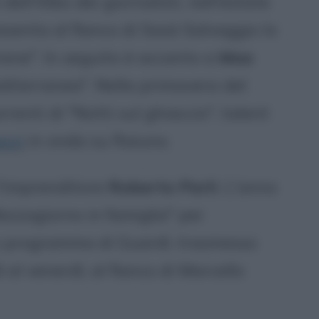
ell'Albo dei giornalisti, nell'estate
senta al fianco di Sasà Salvaggio lo
rene". In seguito è accanto a
Max
diterranea". Nella primavera del
renti di "Notti sul ghiaccio", talent
ucci
in onda su Raiuno.
 l'imprenditore
Roberto Parli
. L'anno
Mezzogiorno in famiglia" per
tro programma di Guardì, trasmesso
al venerdì, al fianco di Marcello