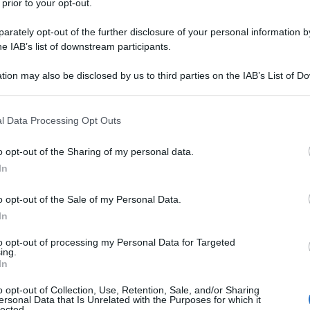
l 31 maggio del 1973. Dopo aver
 prior to your opt-out.
ide di trasferirsi a Roma e di dedicarsi
rately opt-out of the further disclosure of your personal information by
he IAB’s list of downstream participants.
modella, già avviata un paio di anni
tion may also be disclosed by us to third parties on the IAB’s List of 
ltro, a Tokyo, Zurigo, Parigi e Milano.
 that may further disclose it to other third parties.
 that this website/app uses one or more Google services and may gath
l Data Processing Opt Outs
including but not limited to your visit or usage behaviour. You may click 
 to Google and its third-party tags to use your data for below specifi
o opt-out of the Sharing of my personal data.
er "
Scommettiamo che...?
",
ogle consent section.
In
ra su Raiuno e condotto da
Fabrizio
o opt-out of the Sale of my Personal Data.
r un paio di anni. Nel frattempo
In
 anche nella striscia quotidiana
to opt-out of processing my Personal Data for Targeted
ing.
In
che...?", trasmissione legata alla
o opt-out of Collection, Use, Retention, Sale, and/or Sharing
ersonal Data that Is Unrelated with the Purposes for which it
lected.