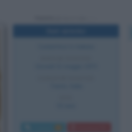
Powered by
Dati sintetici
Conduttrice tv italiana
DATA DI NASCITA
Giovedì
31 maggio
1973
LUOGO DI NASCITA
Trento
,
Italia
ETÀ
53 anni
Commenti:
Download PDF
12