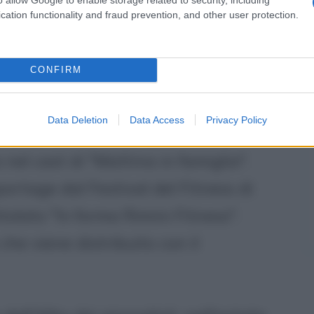
cation functionality and fraud prevention, and other user protection.
ilm di Stefano Calvagna "Arresti
sa della Lazio.
CONFIRM
anni 2000
Data Deletion
Data Access
Privacy Policy
della fiction "Non lasciamoci più",
nel cast di "Mattina in famiglia".
rtage dal Festival del Fitness di
tolato "In forma Rimini Fitness".
che viene distribuito con il