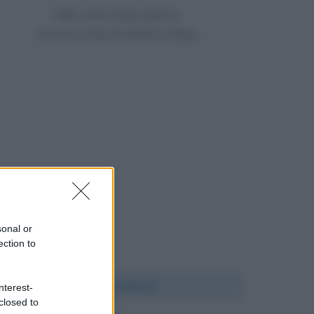
Nato nello stesso giorno
34 anni prima di Adriana Volpe
sonal or
ection to
Chi l'ha detto?
nterest-
closed to