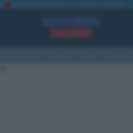
La TUA storia
: perché pubblicare la tua biografia su questo sito
1
Biografie in PDF
GRATIS
ACCEDI / REGISTRATI
Indice
Newsletter
Ricorrenze
Cultura
Che giorno sarà
olpe