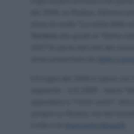
Dopo essere entrata a far parte d
del 2006, su Raidue, Adriana pre
show di moda "La notte delle si
Tortora
alla guida di "Notte me
2007 fa parte del cast dei concor
show presentato da
Milly Carl
Il 6 luglio del 2008 si sposa con
seguente - è ill 2009 - lascia "
approdare a "I fatti vostri", al
sempre su Raidue, ma dal lunedì 
Cirillo e di
Giancarlo Magalli
.