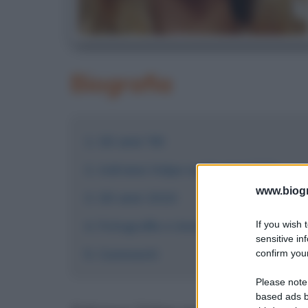
Biografia
Gli anni '90
Adriana Volpe negli anni 2000
www.biogra
Gli anni 2010
Fotografie e immagini
If you wish 
sensitive in
Commenti
confirm your
Please note
based ads b