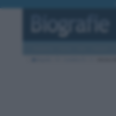
Biografie
Foto
Temi
Categorie
Biografie
TV
Conduttrici TV
V
Adriana V