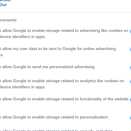
Out
sce al cinema, apparendo sul grande
consents
ggi di nozze
", per la regia di
Carlo
o allow Google to enable storage related to advertising like cookies on
retto da
Luciano De Crescenzo
. L'anno
evice identifiers in apps.
presenta "The Lion Trophy Show",
o allow my user data to be sent to Google for online advertising
s.
el preserale, che a partire dal 1997
to allow Google to send me personalized advertising.
k".
o allow Google to enable storage related to analytics like cookies on
evice identifiers in apps.
Adriana fa ritorno in Rai e diventa, su
di "Mezzogiorno in famiglia",
o allow Google to enable storage related to functionality of the website
n onda tutti i week-end.
o allow Google to enable storage related to personalization.
episodio di "Un posto al sole", soap
o allow Google to enable storage related to security, including