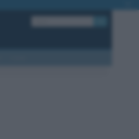
OK
?
Contatti