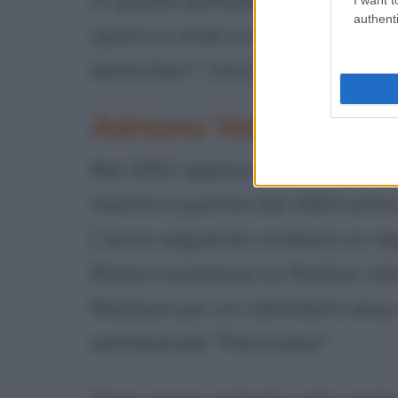
authenti
opera in onda su Raitre, e nel f
domiciliari". Una curiosità: è tifo
Adriana Volpe negli 
Nel 2001 appare in una puntata 
mentre a partire dal 2003 entra 
L'anno seguente conduce un repo
Rimini trasmesso su Raidue, inti
Realizza poi un calendario sexy 
settimanale "Panorama".