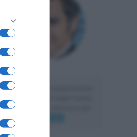
Maria
DA:
Caro Liorni perché quando presenti
l'eredità urli sempre troppo? non ho
mai sentito Mike o altri bravi come
lui gridare
Leggi di più