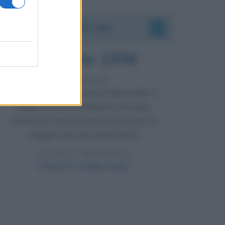
Accadde oggi
8 agosto 1956
70 ANNI FA
Nella miniera di carbone di Marcinelle, in
Belgio, avviene un disastro nel quale
perdono la vita centinaia di lavoratori, la
maggior parte dei quali italiani.
LEGGI L'ARTICOLO
Il disastro di Marcinelle