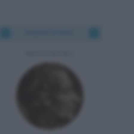
Biografie correlate
MONTESQUIEU