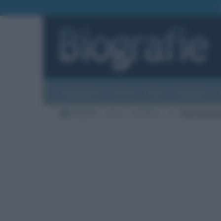
Biografie
Foto
Temi
Categorie
Biografie
Sport
Calciatori
G
Pep Guardi