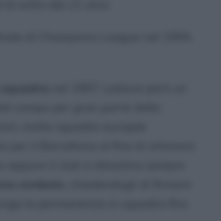
 di sotto dei 21 anni.
finale di Champions League nel 1994,
a squadra
nel 1997; subisce però un
 dal campo per gran parte della
anni, molte squadre europee
 per il Barcellona al fine di ottenere
a; eppure il club si dimostra sempre
mo simbolo
, chiedendogli di firmare
unga la permanenza in squadra fino