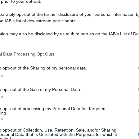
 prior to your opt-out.
8 gennaio 1971 a Santpedor, in
rately opt-out of the further disclosure of your personal information by
iola, più comunemente noto con il
he IAB’s list of downstream participants.
e di calcio
dalla carriera
tion may also be disclosed by us to third parties on the IAB’s List of 
 that may further disclose it to other third parties.
o a doppio filo con il
Barça
 that this website/app uses one or more Google services and may gath
 ha militato per moltissimi anni (fin
l Data Processing Opt Outs
including but not limited to your visit or usage behaviour. You may click 
 to Google and its third-party tags to use your data for below specifi
o per quattro anni, riscrivendone la
o opt-out of the Sharing of my personal data.
ogle consent section.
In
za di
Lionel Messi
come protagonista.
si di ogni parte del mondo, ritengono
o opt-out of the Sale of my Personal Data.
In
 più fini
menti tattiche
nella
storia
to opt-out of processing my Personal Data for Targeted
ing.
- dal 2008 al 2012 - ha vinto il numero
In
menti. Dopo una parentesi a Monaco, è
o opt-out of Collection, Use, Retention, Sale, and/or Sharing
ersonal Data that Is Unrelated with the Purposes for which it
lected.