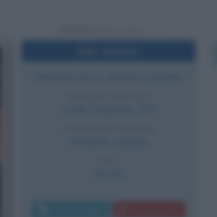
Powered by
Dati sintetici
Allenatore ed ex calciatore spagnolo
DATA DI NASCITA
Lunedì
18 gennaio
1971
LUOGO DI NASCITA
Santpedor
,
Spagna
ETÀ
55 anni
Invia messaggio
Download PDF