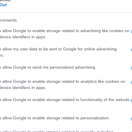
ter City
nel 2016. Scopriamo di più
Out
ardiola, una leggenda del calcio.
consents
ni e il legame con il
o allow Google to enable storage related to advertising like cookies on
evice identifiers in apps.
o allow my user data to be sent to Google for online advertising
ors Sala. Si appassiona al calcio sin
s.
e raccattapalle nelle partite locali. Il
to allow Google to send me personalized advertising.
3 anni Pep Guardiola viene inserito
o allow Google to enable storage related to analytics like cookies on
evice identifiers in apps.
ve inizia la carriera calcistica come
o allow Google to enable storage related to functionality of the website
successivi diventa centrocampista
cità grazie all'allenatore della
o allow Google to enable storage related to personalization.
del calcio olandese
Johan Cruijff
.
o allow Google to enable storage related to security, including