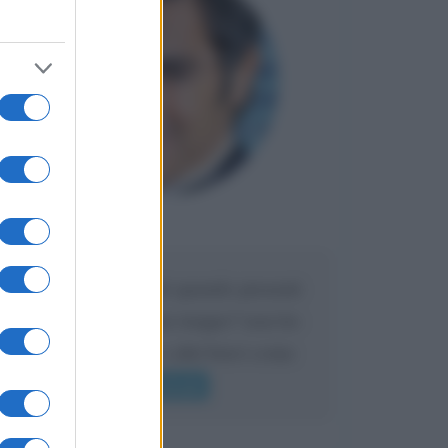
Maria
DA:
Caro Liorni perché quando presenti
l'eredità urli sempre troppo? non ho
mai sentito Mike o altri bravi come
lui gridare
Leggi di più