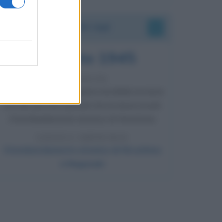
Accadde oggi
6 agosto 1945
81 ANNI FA
Durante la Seconda guerra mondiale avviene
uno dei più tristi episodi che la storia ricordi:
il bombardamento atomico di Hiroshima.
LEGGI L'ARTICOLO
Il bombardamento atomico di Hiroshima
e Nagasaki