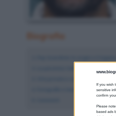
Biografia
Pep Guardiola: le origini e il legam
La parentesi italiana e la carriera 
www.biogra
Vita privata e curiosità
If you wish 
Fotografie e immagini
sensitive in
confirm your
Commenti
Please note
based ads b