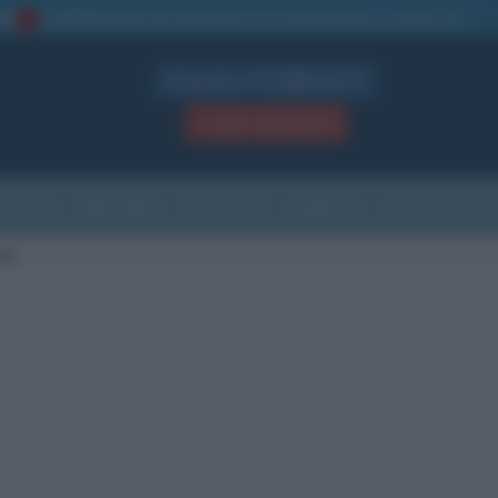
La TUA storia
: perché pubblicare la tua biografia su questo sito
1
Biografie in PDF
GRATIS
ACCEDI / REGISTRATI
Indice
Newsletter
Ricorrenze
Cultura
Che giorno sarà
ola