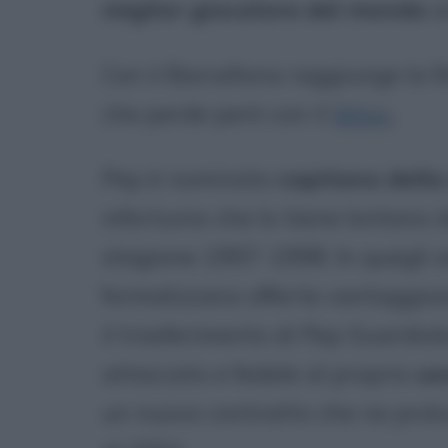
miglior giocatore del mondo
al
Con il Barcellona raggiunge la 
che perde però con il
Milan
.
Pep è nominato
capitano dell
infortunio che lo tiene lontano
stagione 1997-1998. In quegli 
formalizzano offerte vantaggiose
il trasferimento di Pep Guardiol
attaccato e fedele al proprio
uo
un nuovo contratto che ne prol