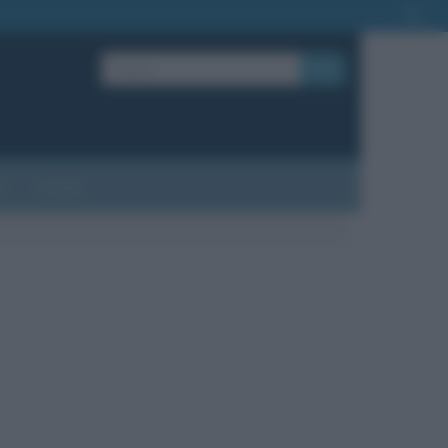
OK
?
Contatti