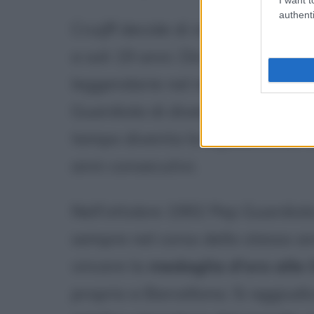
authenti
Cruijff decide di includere Pep
a soli 19 anni. Dà così inizio a 
leggendarie nel mondo del calc
Guardiola di diventare uno dei g
tempo diventa la
squadra dei 
anni consecutivi.
Nell'ottobre 1992 Pep Guardiol
sempre nel corso dello stesso a
vincere la
medaglia d'oro alle 
proprio a Barcellona. Si aggiud