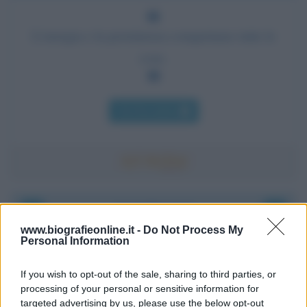
L'energia e la persistenza conquistano tutte le
cose.
Chi l'ha detto
Accadde oggi
www.biografieonline.it -
Do Not Process My
Personal Information
6 agosto 1945
If you wish to opt-out of the sale, sharing to third parties, or
81 ANNI FA
processing of your personal or sensitive information for
Durante la Seconda guerra mondiale avviene uno dei
targeted advertising by us, please use the below opt-out