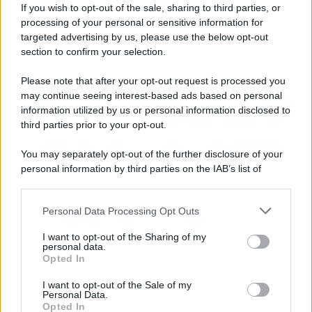
ANTHONY GIDDENS ?
If you wish to opt-out of the sale, sharing to third parties, or
processing of your personal or sensitive information for
targeted advertising by us, please use the below opt-out
Inserisci la tua migliore e-mail
section to confirm your selection.
Please note that after your opt-out request is processed you
E-mail
OK
may continue seeing interest-based ads based on personal
information utilized by us or personal information disclosed to
third parties prior to your opt-out.
You may separately opt-out of the further disclosure of your
personal information by third parties on the IAB’s list of
downstream participants.
Personal Data Processing Opt Outs
This information may also be disclosed by us to third parties
Frasi di Anthony
di
1
10
on the IAB’s List of Downstream Participants that may further
Giddens
I want to opt-out of the Sharing of my
disclose it to other third parties.
personal data.
Opted In
Please note that this website/app uses one or more Google
services and may gather and store information including but
La pianificazione della vita tiene conto di un
I want to opt-out of the Sale of my
Personal Data.
not limited to your visit or usage behaviour. You may click to
'pacchetto' di rischi piuttosto che calcolare le
Opted In
grant or deny consent to Google and its third-party tags to