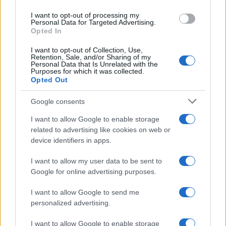
implicazioni di distinti segmenti di un
use your data for below specified purposes in below Google
I want to opt-out of processing my
consent section.
comportamento rischioso. Prendere certi rischi
Personal Data for Targeted Advertising.
Opted In
nell'inseguimento di un dato stile di vita, in altre
I want to opt-out of Collection, Use,
parole, e accettato per essere entro i confini dei
Retention, Sale, and/or Sharing of my
Personal Data that Is Unrelated with the
'limiti tollerabli' come parte del pacchetto
Purposes for which it was collected.
complessivo.
Opted Out
Anthony Giddens
Google consents
I want to allow Google to enable storage
related to advertising like cookies on web or
device identifiers in apps.
I want to allow my user data to be sent to
Google for online advertising purposes.
Foto e immagini di
3 fotografie
Anthony Giddens
I want to allow Google to send me
personalized advertising.
I want to allow Google to enable storage