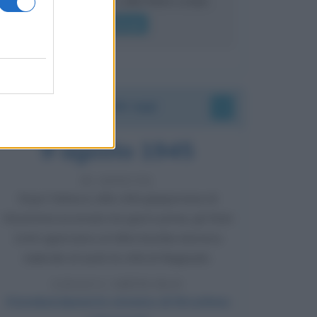
lui gridare
Leggi di più
Accadde oggi
9 agosto 1945
81 ANNI FA
Dopo l'attacco alla città giapponese di
Hiroshima avvenuto tre giorni prima, gli Stati
Uniti sganciano un'altra bomba atomica
radendo al suolo la città di Nagasaki.
LEGGI L'ARTICOLO
Il bombardamento atomico di Hiroshima