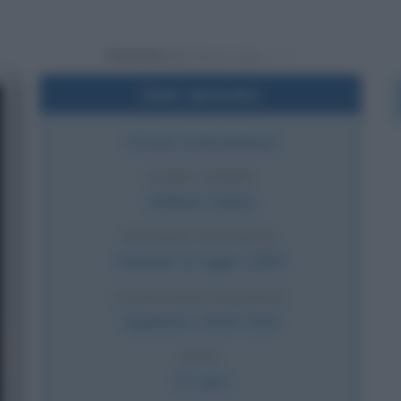
Powered by
Dati sintetici
Attore statunitense
VERO NOME
William Dafoe
DATA DI NASCITA
Venerdì
22 luglio
1955
LUOGO DI NASCITA
Appleton
,
Stati Uniti
ETÀ
71 anni