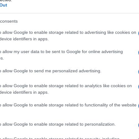
Out
m dai contenuti a quanto pare
consents
 è introdotto nel mondo del cinema in
o allow Google to enable storage related to advertising like cookies on
evice identifiers in apps.
sa che nella puritana America gli
o allow my user data to be sent to Google for online advertising
'
Einstein
Junior High School, nella
s.
nnominato "Billy"). Un esordio
to allow Google to send me personalized advertising.
o allow Google to enable storage related to analytics like cookies on
evice identifiers in apps.
ale (intanto si era iscritto di
o allow Google to enable storage related to functionality of the website
sconsin), le cose non si misero per
grado la nobiltà dei suoi intenti
o allow Google to enable storage related to personalization.
perfino insultato da quella che sarà
o allow Google to enable storage related to security, including