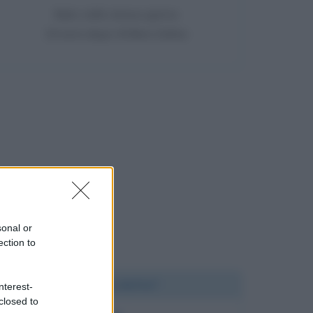
Nato nello stesso giorno
19 anni dopo Willem Dafoe
sonal or
ection to
Chi l'ha detto?
nterest-
closed to