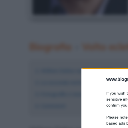
Biografia
•
Volto ecle
Willem Dafoe negli anni 2000
www.biogra
La seconda metà degli anni 2010
If you wish 
Fotografie e immagini
sensitive in
Commenti
confirm your
Please note
based ads b