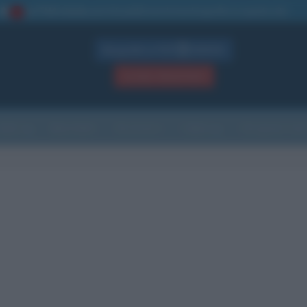
La TUA storia
: perché pubblicare la tua biografia su questo sito
1
Biografie in PDF
GRATIS
ACCEDI / REGISTRATI
Indice
Newsletter
Ricorrenze
Cultura
Che giorno sarà