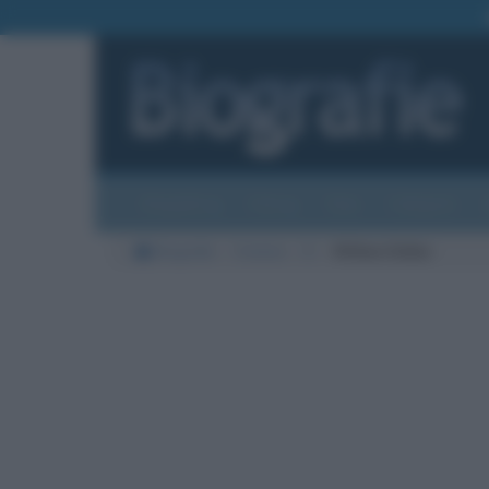
Biografie
Foto
Temi
Categorie
Biografie
Cinema
D
Willem Dafoe