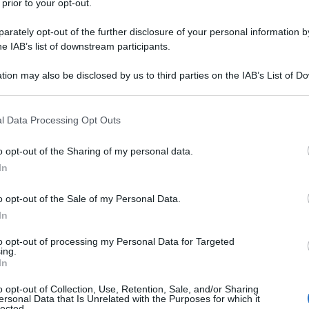
 nato il 22 Luglio 1955 ad Appleton,
 prior to your opt-out.
. Settimo di otto figli, è l'unico della
rately opt-out of the further disclosure of your personal information by
he IAB’s list of downstream participants.
carriera artistica.
tion may also be disclosed by us to third parties on the IAB’s List of 
 that may further disclose it to other third parties.
o e dall'espressività singolare Willem
 that this website/app uses one or more Google services and may gath
l Data Processing Opt Outs
 universo holliwoodiano come uno degli
including but not limited to your visit or usage behaviour. You may click 
 to Google and its third-party tags to use your data for below specifi
o opt-out of the Sharing of my personal data.
si attualmente in circolazione, capace
ogle consent section.
In
 più commerciali a quelle più legate a
o opt-out of the Sale of my Personal Data.
sso nello scandaloso, e
In
ione di
Cristo
" di
Martin Scorsese
).
to opt-out of processing my Personal Data for Targeted
ing.
In
 e faticoso anche perchè i prodromi
o opt-out of Collection, Use, Retention, Sale, and/or Sharing
ersonal Data that Is Unrelated with the Purposes for which it
 fra i più promettenti.
lected.