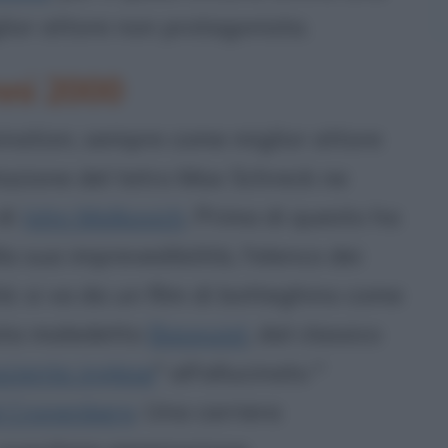
ior attore non protagonista.
nni 2000
ination, sempre come miglior attore
tazione del tetro Max Schreck ne
 di
John Malkovich
. Prima di questo ha
lla sua imprevedibilità, l'elenco dei
ità: si va da un film di botteghino come
tista maledetto
Basquiat
, dal classico
ziente inglese
" all'allucinato "
 Cronenberg
. Una carriera