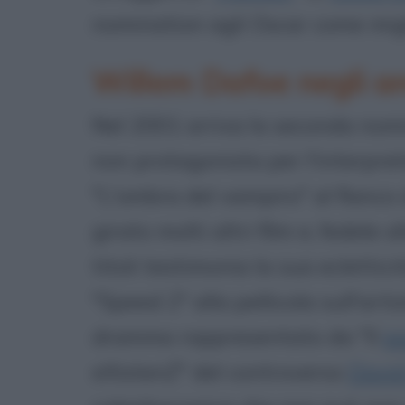
nomination agli Oscar come migl
Willem Dafoe negli a
Nel 2001 arriva la seconda nom
non protagonista per l'interpre
"L'ombra del vampiro" al fianco
girato molti altri film e, fedele a
titoli testimonia la sua eclettic
"Speed 2" alla pellicola sull'ar
dramma rappresentato da "Il
pa
eXistenZ" del controverso
David