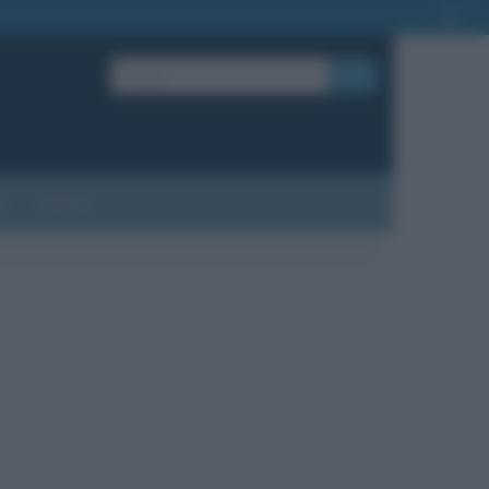
OK
?
Contatti