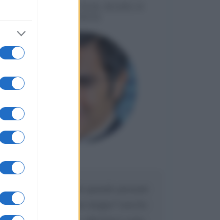
MESSAGGI PER MARCO
LIORNI
Maria
DA:
Caro Liorni perché quando presenti
l'eredità urli sempre troppo? non ho
mai sentito Mike o altri bravi come