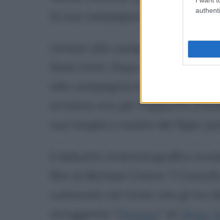
authenti
la sua compagna e la madre di s
Unitosi alla compagnia speriment
Stati Uniti. Dopo due anni appr
alla compagnia d'avanguardia "W
artistico era per l'appunto, Eli
sua moglie e madre del figlio Jac
Il debutto cinematografico avvi
film di Michael Cimino "I Cancelli
culminate nel titolo che gli ha d
struggente "
Platoon
" di
Oliver 