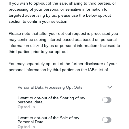
Da:
Angelo
If you wish to opt-out of the sale, sharing to third parties, or
processing of your personal or sensitive information for
targeted advertising by us, please use the below opt-out
section to confirm your selection.
Please note that after your opt-out request is processed you
may continue seeing interest-based ads based on personal
Commenti Facebook
information utilized by us or personal information disclosed to
third parties prior to your opt-out.
You may separately opt-out of the further disclosure of your
personal information by third parties on the IAB’s list of
downstream participants.
Argomenti e biografie correlate
Personal Data Processing Opt Outs
This information may also be disclosed by us to third parties
Luchino Visconti
Ernest Hemingway
Pablo Picasso
on the IAB’s List of Downstream Participants that may further
I want to opt-out of the Sharing of my
Toto Cutugno
Giochi Olimpici
Andy Warhol
Gabriella Carlucci
disclose it to other third parties.
personal data.
Alberto Sordi
Laura Antonelli
Molière
Maddalena Corvaglia
Opted In
Please note that this website/app uses one or more Google
Ricky Martin
Laura Pausini
Mina
Shakira
Jovanotti
services and may gather and store information including but
I want to opt-out of the Sale of my
Tiziano Ferro
Maria De Filippi
Cinema
Musica
TV
Personal Data.
not limited to your visit or usage behaviour. You may click to
Opted In
grant or deny consent to Google and its third-party tags to