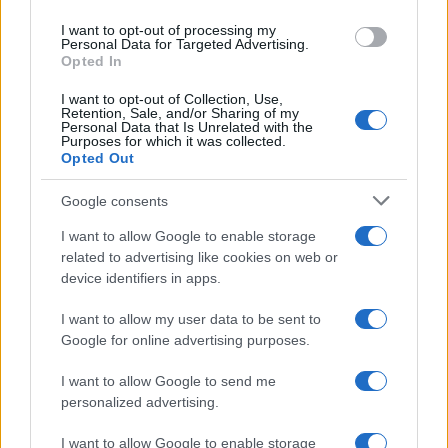
use your data for below specified purposes in below Google
I want to opt-out of processing my
Miguel Bosé nelle opere letterarie
consent section.
Personal Data for Targeted Advertising.
Opted In
Libri in lingua inglese
Film
Discografia
I want to opt-out of Collection, Use,
Retention, Sale, and/or Sharing of my
Personal Data that Is Unrelated with the
Purposes for which it was collected.
Persone famose nate lo stesso
18 biografie
Opted Out
giorno di Miguel Bosé
Google consents
I want to allow Google to enable storage
Persone famose nate nel 1956
49 biografie
related to advertising like cookies on web or
device identifiers in apps.
I want to allow my user data to be sent to
Google for online advertising purposes.
I want to allow Google to send me
Informazioni
personalized advertising.
Ci impegniamo costantemente per la precisione e la
I want to allow Google to enable storage