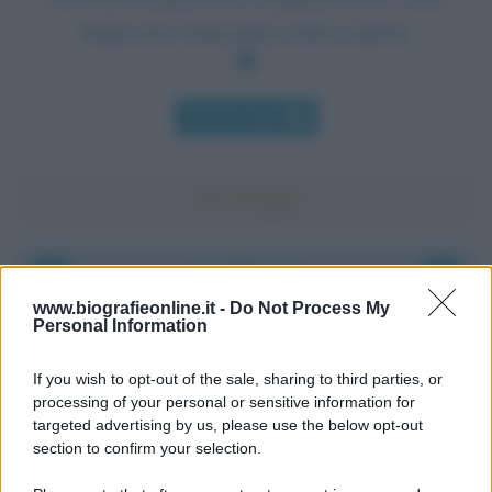
sbagli sono l'anticamera della scoperta.
Chi l'ha detto
Accadde oggi
www.biografieonline.it -
Do Not Process My
Personal Information
6 agosto 1945
If you wish to opt-out of the sale, sharing to third parties, or
81 ANNI FA
processing of your personal or sensitive information for
Durante la Seconda guerra mondiale avviene uno dei
targeted advertising by us, please use the below opt-out
più tristi episodi che la storia ricordi: il
section to confirm your selection.
bombardamento atomico di Hiroshima.