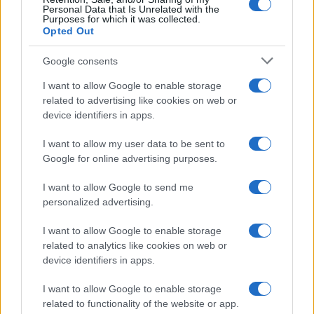
Personal Data that Is Unrelated with the
Purposes for which it was collected.
Opted Out
Google consents
I want to allow Google to enable storage
related to advertising like cookies on web or
device identifiers in apps.
I want to allow my user data to be sent to
Google for online advertising purposes.
I want to allow Google to send me
personalized advertising.
I want to allow Google to enable storage
related to analytics like cookies on web or
Biografie
Approfondimenti
device identifiers in apps.
Biografie di oggi
Mappa del sito
Biografie più visitate
Ricorrenze
I want to allow Google to enable storage
Indice dei nomi
Onomastico
related to functionality of the website or app.