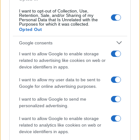
I want to opt-out of Collection, Use,
Retention, Sale, and/or Sharing of my
Personal Data that Is Unrelated with the
Purposes for which it was collected.
Opted Out
Google consents
I want to allow Google to enable storage
related to advertising like cookies on web or
device identifiers in apps.
I want to allow my user data to be sent to
Google for online advertising purposes.
I want to allow Google to send me
Biografie
Approfondimenti
personalized advertising.
Biografie di oggi
Mappa del sito
I want to allow Google to enable storage
Biografie più visitate
Ricorrenze
related to analytics like cookies on web or
Indice dei nomi
Onomastico
device identifiers in apps.
Foto di personaggi famosi
Che giorno era?