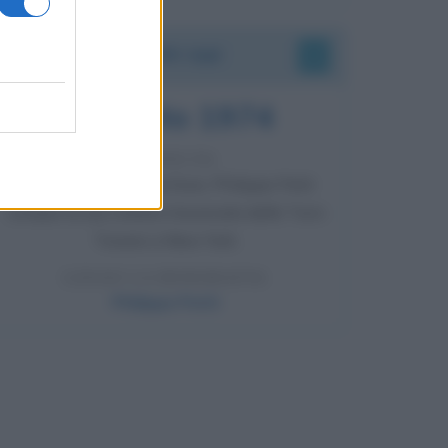
Accadde oggi
7 agosto 1974
52 ANNI FA
Camminando su una fune, Philippe Petit
compie la sua celebre traversata delle Twin
Towers a New York.
LEGGI LA BIOGRAFIA
Philippe Petit