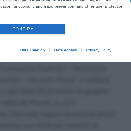
cation functionality and fraud prevention, and other user protection.
i 2000
CONFIRM
io torna a pubblicare con Sellerio un
 si tratta di "Ragionevoli dubbi", che
Data Deletion
Data Access
Privacy Policy
mio Fregene. Nel 2007 scrive le
 "L'avvocato Guerrieri - Testimone
rieri - Ad occhi chiusi", e realizza
occupa delle illustrazioni, la
graphic
dita da Rizzoli, in cui il
lo Tancredi: l'opera diventa la prima
torie tra i titoli più venduti di