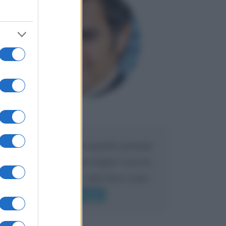
Maria
DA:
Caro Liorni perché quando presenti
l'eredità urli sempre troppo? non ho
mai sentito Mike o altri bravi come
lui gridare
Leggi di più