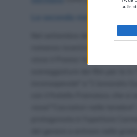
authenti
La seconda metà degli ann
Nel settembre del 2006 Carofigl
romanzo incentrato su Guerrieri:
vince il Premio Viadana e il Pre
sceneggiature dei film per la tv
inconsapevole" e "L'avvocato Guer
con il fratello Francesco, che si 
novel
"Cacciatori nelle tenebre", e
protagonista è l'ispettore Carme
del genere a entrare nelle gradua