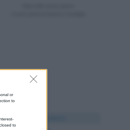
Nata nello stesso giorno
14 anni prima di Gianrico Carofiglio
sonal or
ection to
Chi l'ha detto?
nterest-
closed to