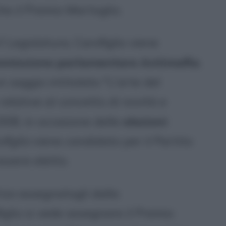
he il Premio Martoglio.
 Legislatura, Carofiglio viene
missione parlamentare Antimafia
.
n saggio intitolato "L'arte del
 relative al concetto di novità e
008, in occasione delle
elezioni
figlio
viene candidato per il Partito
ssere eletto.
ize
assegnatogli dalla
iglio si vede assegnare il Premio