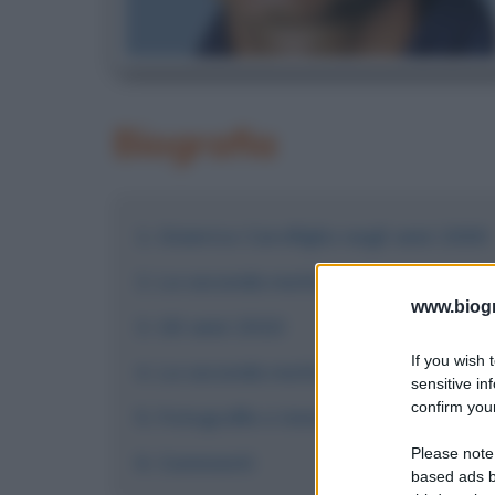
Biografia
Gianrico Carofiglio negli anni 2000
La seconda metà degli anni 2000
www.biogra
Gli anni 2010
If you wish 
La seconda metà degli anni 2010
sensitive in
confirm your
Fotografie e immagini
Please note
Commenti
based ads b