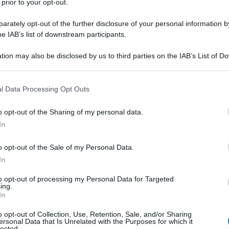
 prior to your opt-out.
rately opt-out of the further disclosure of your personal information by
aggio del 1961 a Bari, figlio della
he IAB’s list of downstream participants.
el futuro illustratore e scrittore
tion may also be disclosed by us to third parties on the IAB’s List of 
più giovane). Nel 1986 entra in
 that may further disclose it to other third parties.
to a Prato in qualità di pretore,
 that this website/app uses one or more Google services and may gath
l Data Processing Opt Outs
including but not limited to your visit or usage behaviour. You may click 
ia, per poi trasferirsi alla
Direzione
 to Google and its third-party tags to use your data for below specifi
o opt-out of the Sharing of my personal data.
ogle consent section.
 qualità di sostituto procuratore.
In
o opt-out of the Sale of my Personal Data.
gli anni 2000
In
to opt-out of processing my Personal Data for Targeted
a come scrittore, con il romanzo
ing.
In
dito da Sellerio, che inaugura il filone
o opt-out of Collection, Use, Retention, Sale, and/or Sharing
el libro è Guido Guerrieri: il volume
ersonal Data that Is Unrelated with the Purposes for which it
lected.