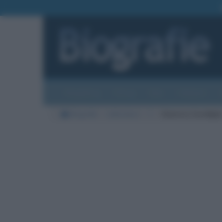
Biografie
Foto
Temi
Categorie
Biografie
Letteratura
C
Gianrico Carofigli