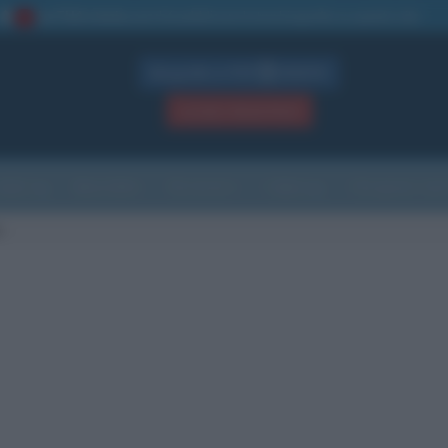
La TUA storia
: perché pubblicare la tua biografia su questo sito
1
Biografie in PDF
GRATIS
ACCEDI / REGISTRATI
Indice
Newsletter
Ricorrenze
Cultura
Che giorno sarà
o