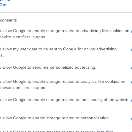
Out
arsi il Premio Rhegium Iulii, il Premio
Premio Città di Cuneo, destinati alle
consents
à di Chiavari.
o allow Google to enable storage related to advertising like cookies on
evice identifiers in apps.
bblica il secondo romanzo, che vede
o allow my user data to be sent to Google for online advertising
s.
Guerrieri ed è edito sempre da
to allow Google to send me personalized advertising.
iusi", che ottiene il premio delle
o allow Google to enable storage related to analytics like cookies on
Lido di Camaiore. Nel 2004 è la volta
evice identifiers in apps.
era", pubblicato da Rizzoli e vincitore
o allow Google to enable storage related to functionality of the website
carella, da cui viene ricavato un film
ari e prodotto da Fandango, con
Elio
o allow Google to enable storage related to personalization.
o allow Google to enable storage related to security, including