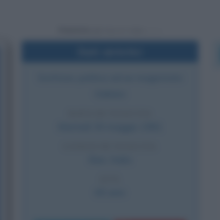
Powered by
Dati sintetici
Scrittore, politico ed ex magistrato
italiano
DATA DI NASCITA
Martedì
30 maggio
1961
LUOGO DI NASCITA
Bari
,
Italia
ETÀ
65 anni