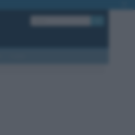
OK
?
Contatti