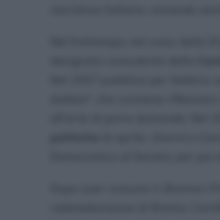
narrativa italiana, vincendo anc
Nel frattempo, nel corso della XV
designato consulente della
Com
Nel 2007 pubblica per Sellerio u
dubbio", che contiene riflessioni
all'arte di porre domande. Nel 2
politiche
di aprile,
Gianrico Caro
Democratico al Senato, per poi e
Dopo aver ricevuto il
Bremen Pr
radiotelevisione di Brema, Carof