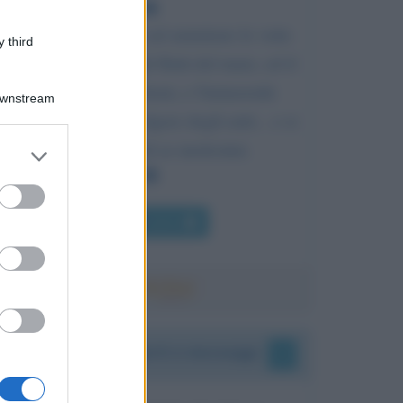
E vanno gli uomini ad ammirare le vette
 third
dei monti, ed i grandi flutti del mare, ed il
lungo corso dei fiumi, e l'immensità
Downstream
dell'Oceano, ed il volgere degli astri... e si
dimenticano di se medesimi.
er and store
to grant or
ed purposes
Chi l'ha detto
I vostri commenti e messaggi