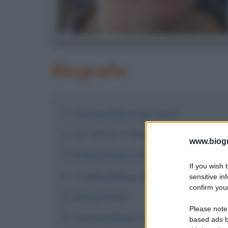
Biografia
Cristina Messa: gli studi
La ricerca e l'insegnamento
www.biogra
Prima donna rettore
If you wish 
Cristina Messa al CNR
sensitive in
confirm your
Vita privata
Please note
Cristina Messa a capo del Ministero
based ads b