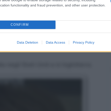
udi
cation functionality and fraud prevention, and other user protection.
la laurea in
Medicina e Chirurgia
nel
CONFIRM
 lode. In seguito si specializza in
o il nuovo titolo di studi nel 1989,
Data Deletion
Data Access
Privacy Policy
 Milano .
io negli Stati Uniti e in Inghilterra.