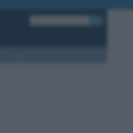
OK
?
Contatti