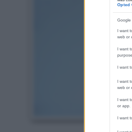
Opted 
Google 
I want t
web or d
I want t
purpose
I want 
I want t
web or d
I want t
or app.
I want t
C
I want t