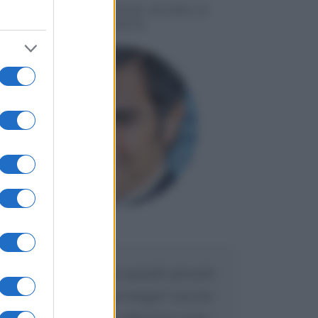
MESSAGGI PER MARCO
LIORNI
Maria
DA:
Caro Liorni perché quando presenti
l'eredità urli sempre troppo? non ho
mai sentito Mike o altri bravi come