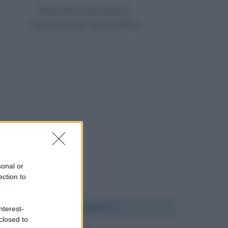
Nato nello stesso giorno
4 anni prima di Cristina Messa
sonal or
ection to
Chi l'ha detto?
nterest-
closed to