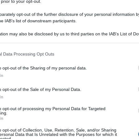
 prior to your opt-out.
rately opt-out of the further disclosure of your personal information by
he IAB’s list of downstream participants.
tion may also be disclosed by us to third parties on the IAB’s List of 
 that may further disclose it to other third parties.
nza il giorno 8 ottobre 1961. Medico
 that this website/app uses one or more Google services and may gath
l Data Processing Opt Outs
fessoressa ordinaria di
Diagnostica
including but not limited to your visit or usage behaviour. You may click 
 to Google and its third-party tags to use your data for below specifi
so l’Università degli Studi di Milano-
o opt-out of the Sharing of my personal data.
ogle consent section.
In
stata anche
Rettore
, tra le prime
o opt-out of the Sale of my Personal Data.
19. Nel 2021 è divenuta nota al grande
In
mata nel neonato governo Draghi,
to opt-out of processing my Personal Data for Targeted
ing.
e della Ricerca
.
In
o opt-out of Collection, Use, Retention, Sale, and/or Sharing
ersonal Data that Is Unrelated with the Purposes for which it
lected.