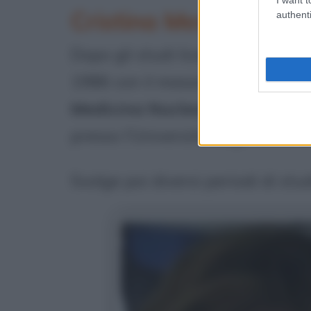
Cristina Messa: gli st
authenti
Dopo gli studi liceali Consegue 
1986 con il massimo dei voti e la
Medicina Nucleare
, conseguend
presso l’Università degli Studi di
Svolge poi diversi periodi di stud