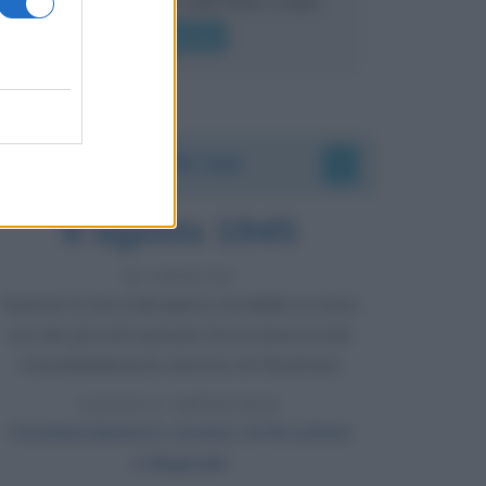
lui gridare
Leggi di più
Accadde oggi
6 agosto 1945
81 ANNI FA
Durante la Seconda guerra mondiale avviene
uno dei più tristi episodi che la storia ricordi:
il bombardamento atomico di Hiroshima.
LEGGI L'ARTICOLO
Il bombardamento atomico di Hiroshima
e Nagasaki