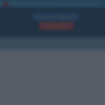
La TUA storia
: perché pubblicare la tua biografia su questo sito
1
Biografie in PDF
GRATIS
ACCEDI / REGISTRATI
Indice
Newsletter
Ricorrenze
Cultura
Che giorno sarà