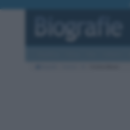
Biografie
Foto
Temi
Categorie
Biografie
Scienze
M
Cristina Messa