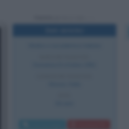
Powered by
Dati sintetici
Medico e accademica italiana
DATA DI NASCITA
Domenica
8 ottobre
1961
LUOGO DI NASCITA
Monza
,
Italia
ETÀ
64 anni
Invia messaggio
Download PDF