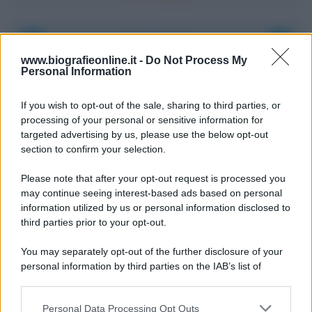
Accadde oggi
www.biografieonline.it -
Do Not Process My
Personal Information
8 agosto 1956
If you wish to opt-out of the sale, sharing to third parties, or
70 ANNI FA
processing of your personal or sensitive information for
Nella miniera di carbone di Marcinelle, in Belgio,
targeted advertising by us, please use the below opt-out
avviene un disastro nel quale perdono la vita
section to confirm your selection.
centinaia di lavoratori, la maggior parte dei quali
Please note that after your opt-out request is processed you
italiani.
may continue seeing interest-based ads based on personal
LEGGI L'ARTICOLO
information utilized by us or personal information disclosed to
Il disastro di Marcinelle
third parties prior to your opt-out.
You may separately opt-out of the further disclosure of your
personal information by third parties on the IAB’s list of
downstream participants.
Personal Data Processing Opt Outs
This information may also be disclosed by us to third parties