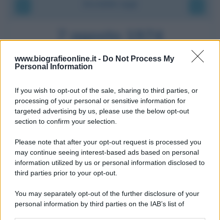
Accadde oggi
7 agosto 1974
52 ANNI FA
www.biografieonline.it -
Do Not Process My
Personal Information
Camminando su una fune, Philippe Petit compie la
sua celebre traversata delle Twin Towers a New
If you wish to opt-out of the sale, sharing to third parties, or
York.
processing of your personal or sensitive information for
LEGGI LA BIOGRAFIA
targeted advertising by us, please use the below opt-out
Philippe Petit
section to confirm your selection.
Please note that after your opt-out request is processed you
may continue seeing interest-based ads based on personal
information utilized by us or personal information disclosed to
third parties prior to your opt-out.
You may separately opt-out of the further disclosure of your
personal information by third parties on the IAB’s list of
downstream participants.