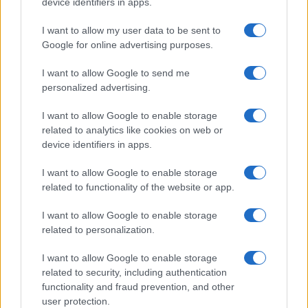
device identifiers in apps.
I want to allow my user data to be sent to
Google for online advertising purposes.
Biografie
Approfondimenti
I want to allow Google to send me
Biografie di oggi
Mappa del sito
personalized advertising.
Biografie più visitate
Ricorrenze
Indice dei nomi
Onomastico
I want to allow Google to enable storage
Foto di personaggi famosi
Che giorno era?
related to analytics like cookies on web or
Categorie
Che giorno sarà?
device identifiers in apps.
Temi
Cultura
I want to allow Google to enable storage
Servizi
related to functionality of the website or app.
Pubblica la tua biografia
Privacy Policy
I want to allow Google to enable storage
Cookie Policy
related to personalization.
Preferenze Privacy
I want to allow Google to enable storage
Contatti
related to security, including authentication
functionality and fraud prevention, and other
Biografieonline.it © 2003-2025 • Riproduzione dei testi consentita citando la fonte
Creative Commons
user protection.
come da Licenza
• Nota: come Affiliato Amazon, il sito