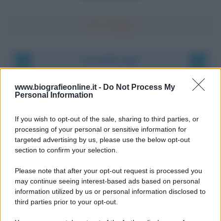
Accadde oggi
9 agosto 1945
www.biografieonline.it -
Do Not Process My
Personal Information
81 ANNI FA
If you wish to opt-out of the sale, sharing to third parties, or
Dopo l'attacco alla città giapponese di Hiroshima
processing of your personal or sensitive information for
avvenuto tre giorni prima, gli Stati Uniti sganciano
targeted advertising by us, please use the below opt-out
un'altra bomba atomica radendo al suolo la città di
section to confirm your selection.
Nagasaki.
Please note that after your opt-out request is processed you
LEGGI L'ARTICOLO
may continue seeing interest-based ads based on personal
Il bombardamento atomico di Hiroshima e
information utilized by us or personal information disclosed to
Nagasaki
third parties prior to your opt-out.