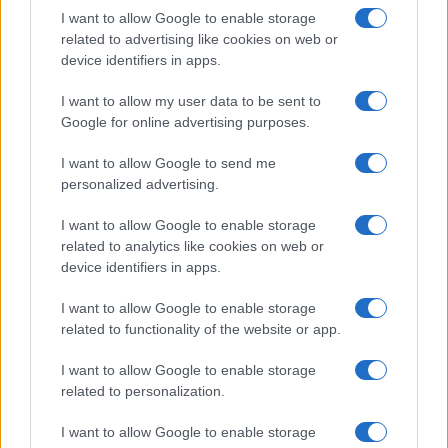
I want to allow Google to enable storage
related to advertising like cookies on web or
device identifiers in apps.
I want to allow my user data to be sent to
Google for online advertising purposes.
I want to allow Google to send me
personalized advertising.
I want to allow Google to enable storage
related to analytics like cookies on web or
Biografie
Approfondimenti
device identifiers in apps.
Biografie di oggi
Mappa del sito
Biografie più visitate
Ricorrenze
I want to allow Google to enable storage
Indice dei nomi
Onomastico
related to functionality of the website or app.
Foto di personaggi famosi
Che giorno era?
Categorie
Che giorno sarà?
I want to allow Google to enable storage
Temi
Cultura
related to personalization.
Servizi
I want to allow Google to enable storage