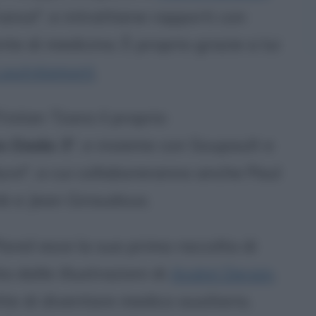
rance", e intrattiene rapporti con
nte di medicina. È proprio grazie a lui
 Lautréamont
.
istan Tzara il proprio
o Dada 3
", e insieme con Soupault e
ture
", a cui collaboreranno anche Paul
ob e Jean Giraudoux.
reil esce la sua prima raccolta di
a dalle illustrazioni di
André Derain
.
e di diventare medico ausiliario,