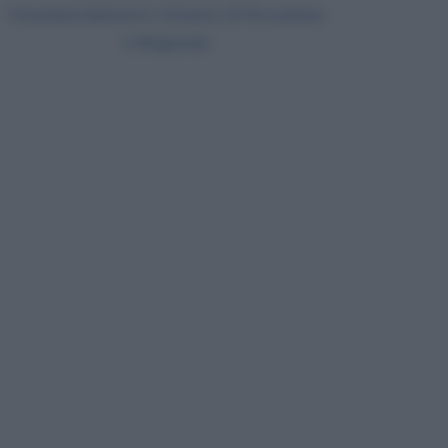
Il bombardamento atomico di Hiroshima
e Nagasaki