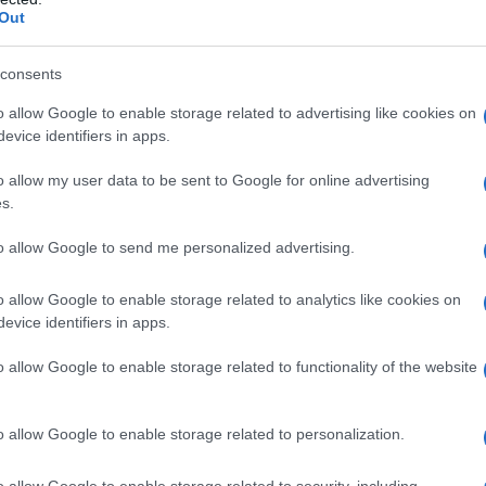
sposizione per la lingua tedesca: è in
Out
viluppa la sua passione per la poesia;
consents
 per "Vers l'idéal", la rivista della
o allow Google to enable storage related to advertising like cookies on
eudonimo
René Dobrant
, l'anagramma
evice identifiers in apps.
o allow my user data to be sent to Google for online advertising
s.
to allow Google to send me personalized advertising.
s,
Mallarmé
e
Baudelaire
, si avvicina
o allow Google to enable storage related to analytics like cookies on
evice identifiers in apps.
essandosi a Paul Signac, Edouard
o allow Google to enable storage related to functionality of the website
ave Moreau
. Mentre politicamente si
o,
André Breton
nel 1913 si iscrive
o allow Google to enable storage related to personalization.
dicina e continua a scrivere poesie
o allow Google to enable storage related to security, including