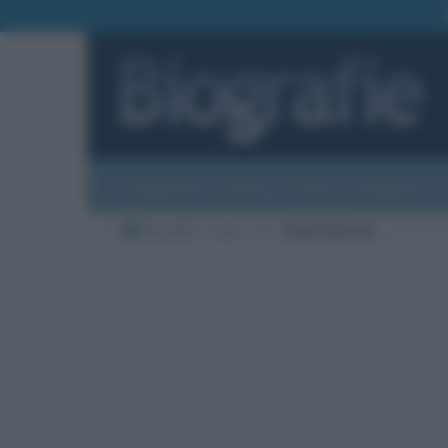
Biografie
Foto
Temi
Categorie
Biografie
Arte
B
André Breton