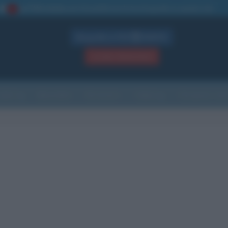
La TUA storia
: perché pubblicare la tua biografia su questo sito
1
Biografie in PDF
GRATIS
ACCEDI / REGISTRATI
Indice
Newsletter
Ricorrenze
Cultura
Che giorno sarà