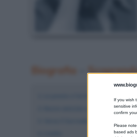
Biografia
•
Scoprendo
www.biogra
Le poesie e l'arte
If you wish 
sensitive in
Nuove amicizie e nuove arti
confirm your
Verso il Surrealismo
Please note
based ads b
L'esilio