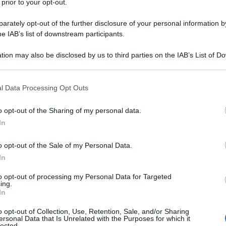
 prior to your opt-out.
rately opt-out of the further disclosure of your personal information by
he IAB’s list of downstream participants.
tion may also be disclosed by us to third parties on the IAB’s List of 
 that may further disclose it to other third parties.
 that this website/app uses one or more Google services and may gath
l Data Processing Opt Outs
including but not limited to your visit or usage behaviour. You may click 
io del 1896 a Tinchebray (Francia),
 to Google and its third-party tags to use your data for below specifi
o opt-out of the Sharing of my personal data.
e. Trasferitosi con la famiglia a Pantin
ogle consent section.
In
tuto Religioso Saint Elisabeth per poi
o opt-out of the Sale of my Personal Data.
la città, dove si rivela uno studente
In
to opt-out of processing my Personal Data for Targeted
ing.
In
al College Chaptal di Parigi,
o opt-out of Collection, Use, Retention, Sale, and/or Sharing
ersonal Data that Is Unrelated with the Purposes for which it
lected.