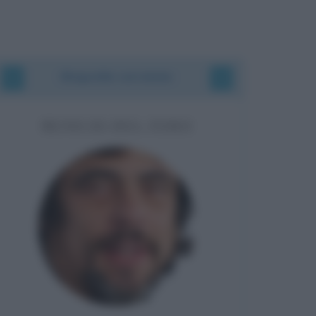
Biografie correlate
BENICIO DEL TORO