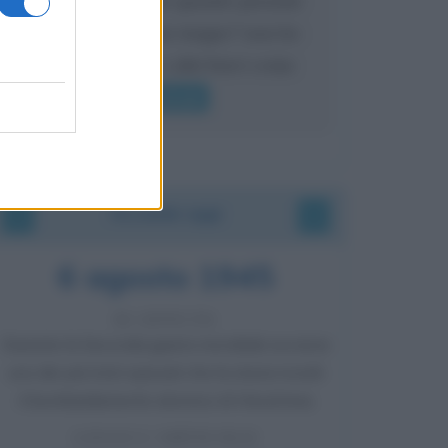
l'eredità urli sempre troppo? non ho
mai sentito Mike o altri bravi come
lui gridare
Leggi di più
Accadde oggi
6 agosto 1945
81 ANNI FA
Durante la Seconda guerra mondiale avviene
uno dei più tristi episodi che la storia ricordi:
il bombardamento atomico di Hiroshima.
LEGGI L'ARTICOLO