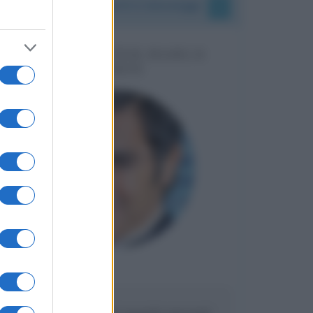
I vostri commenti e messaggi
MESSAGGI PER MARCO
LIORNI
Maria
DA:
Caro Liorni perché quando presenti