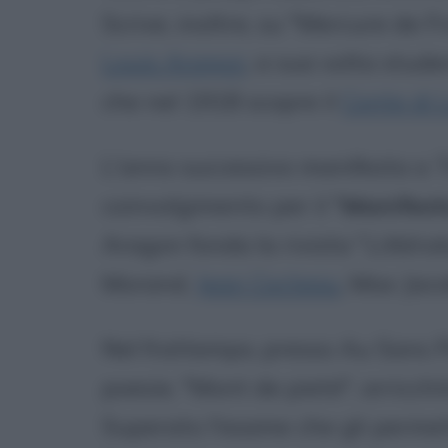
Scrive, inoltre, su "Mercure de F
Louis Aragon
, a sua volta stude
che nel 1918 scopre il
Conte di
L'anno successivo manifesta a Tr
coinvolgimento per il "
Manifest
Aragon fonda la rivista "
Littéra
Morand,
Jean Cocteau
, Max Jac
Nel frattempo, presso Au Sans Pa
poesie, "Mont de pieté", arricchit
Superato l'esame che gli permett