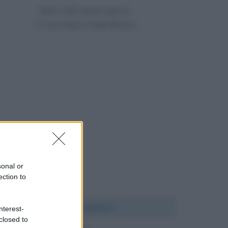
Nato nello stesso giorno
71 anni dopo André Breton
sonal or
ection to
Chi l'ha detto?
nterest-
closed to