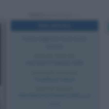
Powered by
Dati sintetici
Poeta, saggista e critico d'arte
francese
DATA DI NASCITA
Mercoledì
19 febbraio
1896
LUOGO DI NASCITA
Tinchebray
,
Francia
DATA DI MORTE
Mercoledì
28 settembre
1966
(a 70
anni)