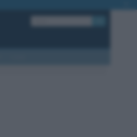
OK
?
Contatti