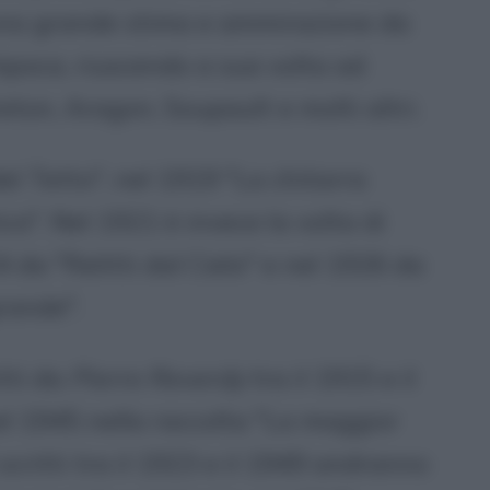
una grande stima e ammirazione da
'epoca, riuscendo a sua volta ad
eton, Aragon, Soupault e molti altri.
l Tetto", nel 1919 "La chitarra
ica". Nel 1921 è invece la volta di
4 da "Relitti dal Cielo" e nel 1926 da
rande".
tti da
Pierre Reverdy
tra il 1915 e il
el 1945 nella raccolta "La maggior
scritti tra il 1923 e il 1949 andranno