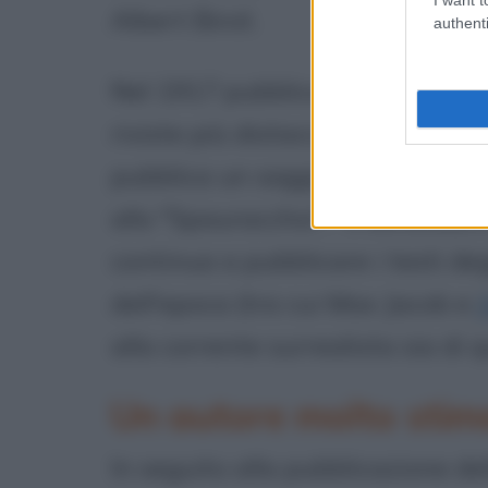
Albert Birot.
authenti
Nel 1917 pubblica una novella, "
riviste più distaccate dell'epoc
pubblica un saggio sul cubismo
allo "Spauracchio", "Il Minotaur
continua a pubblicare i testi degl
dell'epoca (tra cui Max Jacob e
alla corrente surrealista sia di 
Un autore molto stim
In seguito alla pubblicazione del