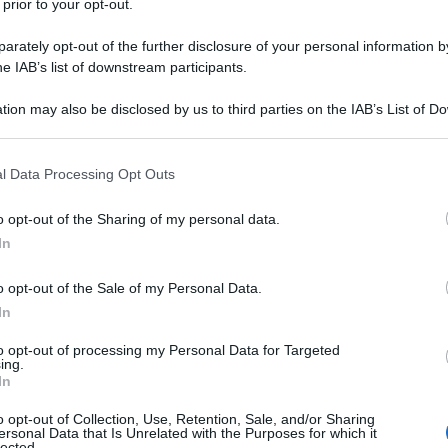
 prior to your opt-out.
rately opt-out of the further disclosure of your personal information by
he IAB’s list of downstream participants.
 l'11 settembre 1889, morto a
tion may also be disclosed by us to third parties on the IAB’s List of 
tato un poeta e aforista francese
 that may further disclose it to other third parties.
bismo e al movimento surrealista.
 that this website/app uses one or more Google services and may gath
l Data Processing Opt Outs
including but not limited to your visit or usage behaviour. You may click 
 to Google and its third-party tags to use your data for below specifi
o opt-out of the Sharing of my personal data.
stabilendosi nel quartiere di
ogle consent section.
In
ubismo, di un'esperienza che per
o opt-out of the Sale of my Personal Data.
attutto in una
costante
ricerca
In
e cose e della loro purezza. Ed è
to opt-out of processing my Personal Data for Targeted
ing.
e nasce la sua più intima forza
In
semplicità nonché il suo carattere
o opt-out of Collection, Use, Retention, Sale, and/or Sharing
ersonal Data that Is Unrelated with the Purposes for which it
lected.