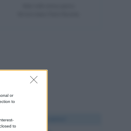
Nato nello stesso giorno
66 anni dopo Pierre Reverdy
sonal or
ection to
Chi l'ha detto?
nterest-
closed to