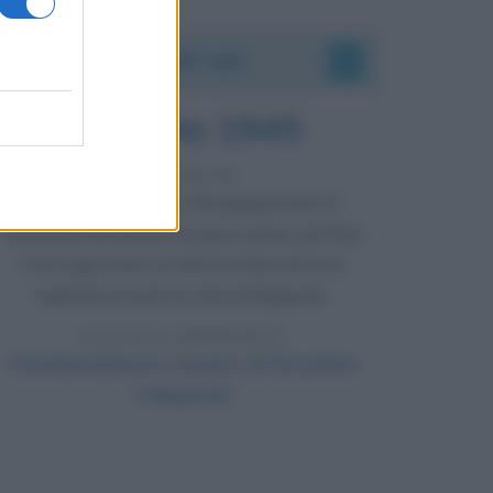
Accadde oggi
9 agosto 1945
81 ANNI FA
Dopo l'attacco alla città giapponese di
Hiroshima avvenuto tre giorni prima, gli Stati
Uniti sganciano un'altra bomba atomica
radendo al suolo la città di Nagasaki.
LEGGI L'ARTICOLO
Il bombardamento atomico di Hiroshima
e Nagasaki