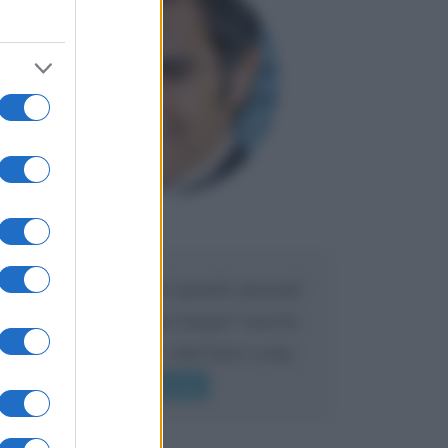
Maria
DA:
Caro Liorni perché quando presenti
l'eredità urli sempre troppo? non ho
mai sentito Mike o altri bravi come
lui gridare
Leggi di più