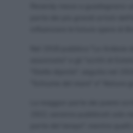
Reverdy riesce a guadagnarsi 
parte dei più grandi artisti dell
influenzare le future opere di Br
Nel 1918 pubblica "Le Ardesie de
assonnata" e gli "scritti di Estet
"Stelle dipinte", seguita nel 192
"Schiume del mare" e" Natura g
La maggior parte dei poemi scri
1922, saranno pubblicati solo n
parte del tempo"; mentre quelli 