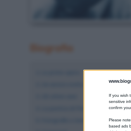
Biografia
Le prime opere
www.biogra
Un autore molto stimato
If you wish 
Gli ultimi anni
sensitive in
La poetica di Pierre Reverdy
confirm your
Fotografie e immagini
Please note
based ads b