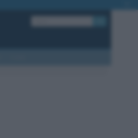
OK
?
Contatti