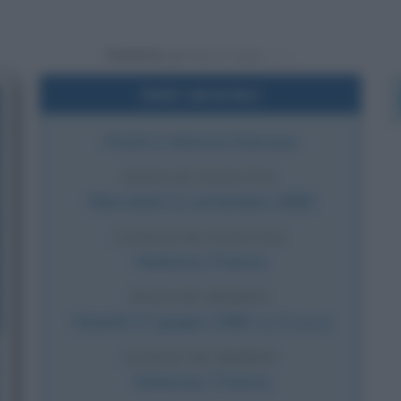
Powered by
Dati sintetici
Poeta e aforista francese
DATA DI NASCITA
Mercoledì
11 settembre
1889
LUOGO DI NASCITA
Narbona
,
Francia
DATA DI MORTE
Venerdì
17 giugno
1960
(a 70 anni)
LUOGO DI MORTE
Solesmes
,
Francia