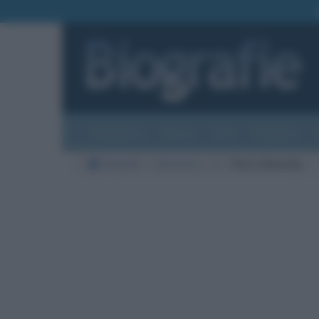
Biografie
Foto
Temi
Categorie
Biografie
Letteratura
R
Pierre Reverdy