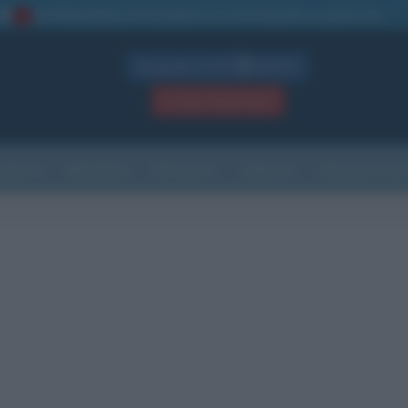
La TUA storia
: perché pubblicare la tua biografia su questo sito
1
Biografie in PDF
GRATIS
ACCEDI / REGISTRATI
Indice
Newsletter
Ricorrenze
Cultura
Che giorno sarà