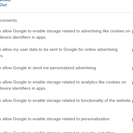
Out
consents
esia della naturalezza, quella della
o allow Google to enable storage related to advertising like cookies on
aratterizzano gran parte della sua
evice identifiers in apps.
invece aspettare la seconda metà
o allow my user data to be sent to Google for online advertising
s.
ssuto un lungo periodo di isolamento
to allow Google to send me personalized advertising.
o allow Google to enable storage related to analytics like cookies on
evice identifiers in apps.
o allow Google to enable storage related to functionality of the website
pera, "Poemi in prosa", alla quale
cernaio ovale e qualche poema". Allo
o allow Google to enable storage related to personalization.
are con "Sic", la rivista di René-
o allow Google to enable storage related to security, including