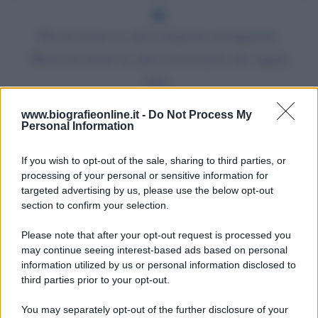
Più un uomo sa, più è disposto ad imparare.
Meno un uomo sa, più è necessario che sappia
tutto.
www.biografieonline.it -
Do Not Process My
Personal Information
Chi l'ha detto
If you wish to opt-out of the sale, sharing to third parties, or
processing of your personal or sensitive information for
targeted advertising by us, please use the below opt-out
section to confirm your selection.
Please note that after your opt-out request is processed you
Accadde oggi
may continue seeing interest-based ads based on personal
information utilized by us or personal information disclosed to
7 agosto
third parties prior to your opt-out.
IL SANTO DI OGGI
You may separately opt-out of the further disclosure of your