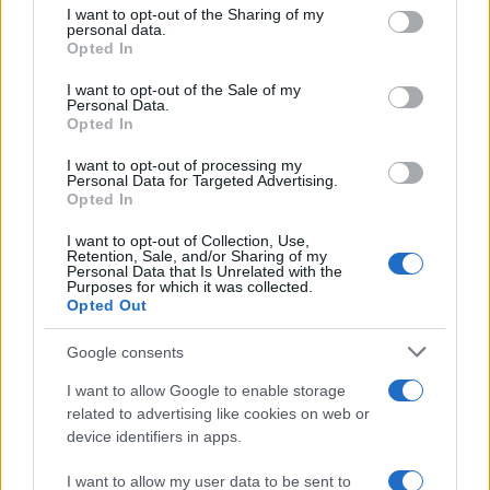
I want to opt-out of the Sharing of my
disclose it to other third parties.
personal data.
Opted In
Please note that this website/app uses one or more Google
RICEVI GLI AGGIORNAMENTI
services and may gather and store information including but
I want to opt-out of the Sale of my
Personal Data.
not limited to your visit or usage behaviour. You may click to
Opted In
grant or deny consent to Google and its third-party tags to
Inserisci la tua migliore e-mail
use your data for below specified purposes in below Google
I want to opt-out of processing my
consent section.
Personal Data for Targeted Advertising.
E-mail
Opted In
OK
I want to opt-out of Collection, Use,
Retention, Sale, and/or Sharing of my
Personal Data that Is Unrelated with the
Purposes for which it was collected.
Opted Out
Google consents
I want to allow Google to enable storage
related to advertising like cookies on web or
device identifiers in apps.
I want to allow my user data to be sent to