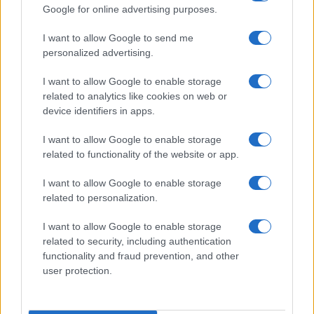
Google for online advertising purposes.
I want to allow Google to send me
personalized advertising.
I want to allow Google to enable storage
related to analytics like cookies on web or
Biografie
Approfondimenti
device identifiers in apps.
Biografie di oggi
Mappa del sito
Biografie più visitate
Ricorrenze
I want to allow Google to enable storage
Indice dei nomi
Onomastico
related to functionality of the website or app.
Foto di personaggi famosi
Che giorno era?
Categorie
Che giorno sarà?
I want to allow Google to enable storage
Temi
Cultura
related to personalization.
Servizi
I want to allow Google to enable storage
Pubblica la tua biografia
related to security, including authentication
functionality and fraud prevention, and other
Privacy Policy
user protection.
Cookie Policy
Preferenze Privacy
Contatti