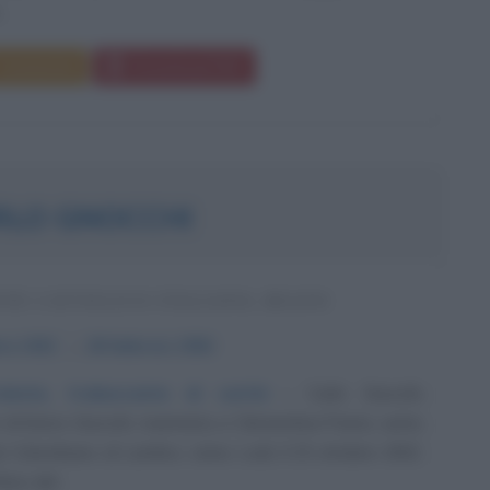
..
Commenta
Download PDF
RLO GNOCCHI
TE CATTOLICO ITALIANO, BEATO
bre
1902
ω
28 febbraio
1956
dente, traboccante di carità
Carlo Gnocchi,
 di Enrico Gnocchi, marmista, e Clementina Pasta, sarta,
 Colombano al Lambro, vicino Lodi, il 25 ottobre 1902.
ano del...