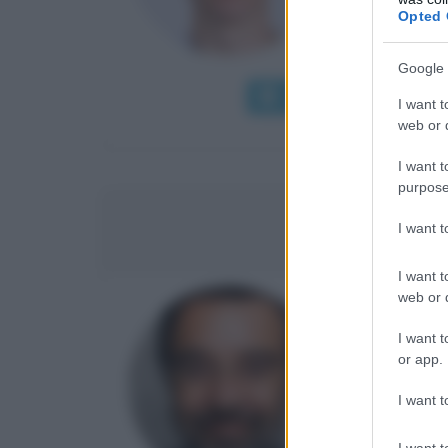
Opted 
adattarsi 
portano alta
Google 
Leggi di più
Man
I want t
web or d
I want t
purpose
MARCO
I want 
I want t
web or d
GIORNAL
I want t
α
25 otto
or app.
Marco Damil
I want t
alle tante
I want t