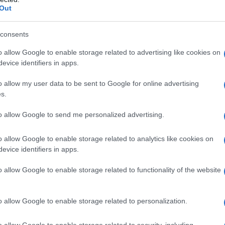
Out
a numerose situazioni di gioco. È tra i giocatori che
...
consents
da messaggio
Download PDF
o allow Google to enable storage related to advertising like cookies on
evice identifiers in apps.
o allow my user data to be sent to Google for online advertising
s.
 DAMILANO
to allow Google to send me personalized advertising.
o allow Google to enable storage related to analytics like cookies on
evice identifiers in apps.
ISTA ITALIANO
o allow Google to enable storage related to functionality of the website
bre
1968
ano nasce il 25 ottobre 1968 a Roma. Volto conosciuto
o allow Google to enable storage related to personalization.
 persone appassionate di talk show di approfondimento
o allow Google to enable storage related to security, including