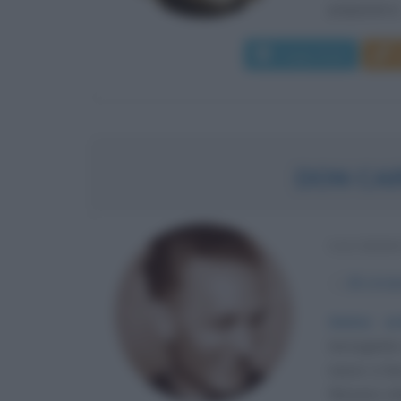
preparati in.
Leggi di più
DON CA
SACERDO
α
25 otto
Anima ar
terzogenito
nasce a San
Rimasto orf