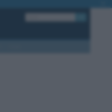
OK
?
Contatti