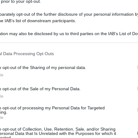
 prior to your opt-out.
pugile italiano del Novecento: parola di Nino Benvenuti,
issimo campione che condivide con Carnera anche una...
rately opt-out of the further disclosure of your personal information by
he IAB’s list of downstream participants.
tion may also be disclosed by us to third parties on the IAB’s List of 
Commenta
Download PDF
 that may further disclose it to other third parties.
 that this website/app uses one or more Google services and may gath
l Data Processing Opt Outs
including but not limited to your visit or usage behaviour. You may click 
 to Google and its third-party tags to use your data for below specifi
o opt-out of the Sharing of my personal data.
ogle consent section.
In
ICO CHIESA
o opt-out of the Sale of my Personal Data.
In
ORE ITALIANO
to opt-out of processing my Personal Data for Targeted
ing.
bre
1997
In
re Federico Chiesa nasce a Genova il 25 ottobre del 1997.
o opt-out of Collection, Use, Retention, Sale, and/or Sharing
ersonal Data that Is Unrelated with the Purposes for which it
alle grandi abilità sportive e calcistiche, è in grado di
lected.