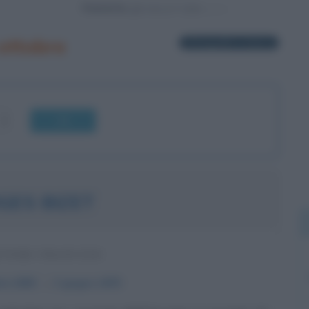
Powered by
 ottobre
10 biografie in elenco
OK
GES BIZET
TORE FRANCESE
bre
1838
ω
3 giugno
1875