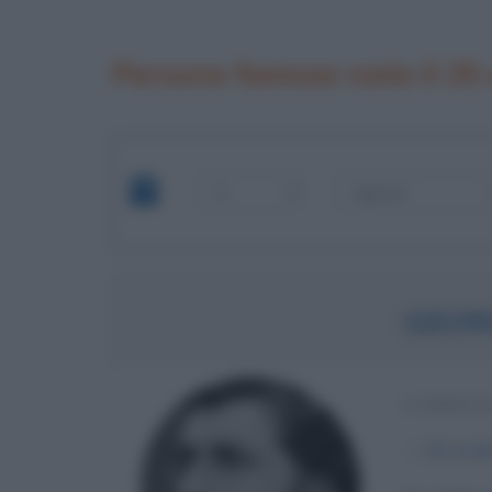
Persone famose nate il 25
GEOR
COMPOSI
α
25 otto