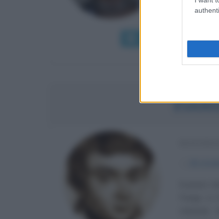
politico, 
authenti
empatia e ca
Leggi di più
Man
EVARI
MATEMA
α
25 otto
Evariste Ga
Parigi), in
Adelaide 