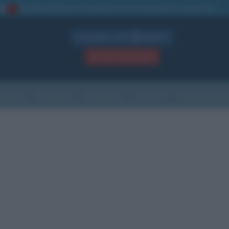
La TUA storia
: perché pubblicare la tua biografia su questo sito
1
Biografie in PDF
GRATIS
ACCEDI / REGISTRATI
Indice
Newsletter
Ricorrenze
Cultura
Che giorno sarà