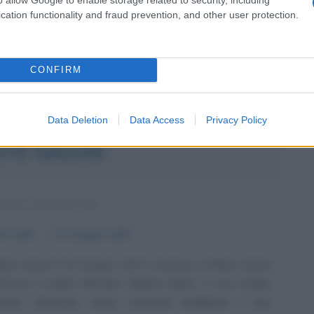
Marco Damilano è un giornalista che si distingue per
cation functionality and fraud prevention, and other user protection.
pacità di...
da messaggio
Download PDF
CONFIRM
Data Deletion
Data Access
Privacy Policy
STE GALOIS
TICO FRANCESE
bre
1811
ω
31 maggio
1832
lois nasce il 25 ottobre 1811 a Bourg La Reine (vicino
 Francia. Il padre Nicholas Gabriel Galois, e sua madre,
Marie Demante, erano entrambi intelligenti e ben