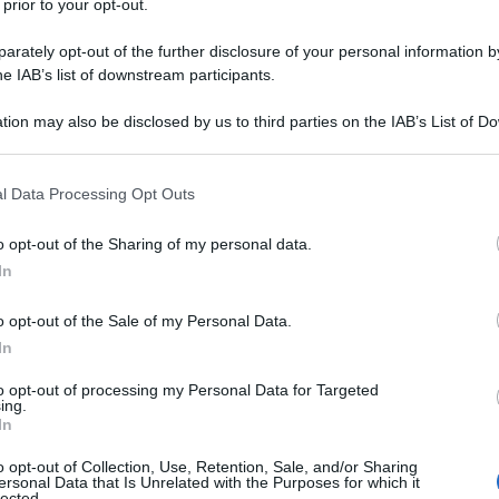
r criticato da più parti per i suoi
 prior to your opt-out.
lenza contro gay e talvolta omofobi, è
rately opt-out of the further disclosure of your personal information by
he IAB’s list of downstream participants.
 cresciuto in un quartiere violento di
tion may also be disclosed by us to third parties on the IAB’s List of 
a neri. La sua infanzia e la sua
 that may further disclose it to other third parties.
me, contrassegnate dall'assenza
 that this website/app uses one or more Google services and may gath
l Data Processing Opt Outs
including but not limited to your visit or usage behaviour. You may click 
pisodi di emarginazione e degrado
 to Google and its third-party tags to use your data for below specifi
o opt-out of the Sharing of my personal data.
ogle consent section.
 più volte dichiarato di non aver mai
In
 quanto pare, si è trasferito in
o opt-out of the Sale of my Personal Data.
issimo, rifacendosi vivo soltanto dopo
In
 essere cresciuto nella povertà più
to opt-out of processing my Personal Data for Targeted
ing.
In
vivere, era costretta a fare la
o opt-out of Collection, Use, Retention, Sale, and/or Sharing
ersonal Data that Is Unrelated with the Purposes for which it
lected.