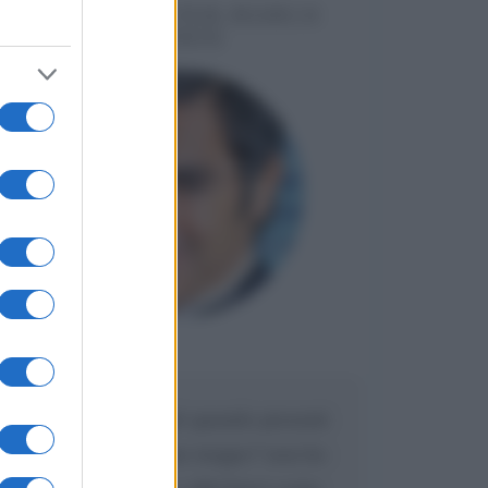
MESSAGGI PER MARCO
LIORNI
Maria
DA:
Caro Liorni perché quando presenti
l'eredità urli sempre troppo? non ho
mai sentito Mike o altri bravi come