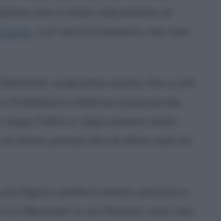
reazione non è stata improntata al
sione
, o al riavvicinamento, ma solo
 Marshall, scopriamo anche che a soli
suo fratellastro Nathan sostenendo,
o dopo l'altro e, dopo essere stato
di lavori precari (fra le altre cose ha
o una figura sembra essere positiva e
 su Marshall: lo zio Ronnie, colui che