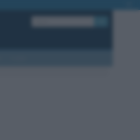
OK
?
Contatti