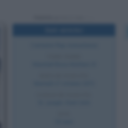
Powered by
Dati sintetici
Cantante Rap statunitense
VERO NOME
Marshall Bruce Mathers III
DATA DI NASCITA
Martedì
17 ottobre
1972
LUOGO DI NASCITA
St. Joseph
,
Stati Uniti
ETÀ
53 anni