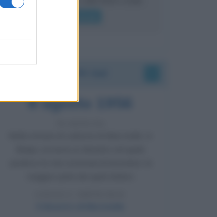
lui gridare
Leggi di più
Accadde oggi
8 agosto 1956
70 ANNI FA
Nella miniera di carbone di Marcinelle, in
Belgio, avviene un disastro nel quale
perdono la vita centinaia di lavoratori, la
maggior parte dei quali italiani.
LEGGI L'ARTICOLO
Il disastro di Marcinelle