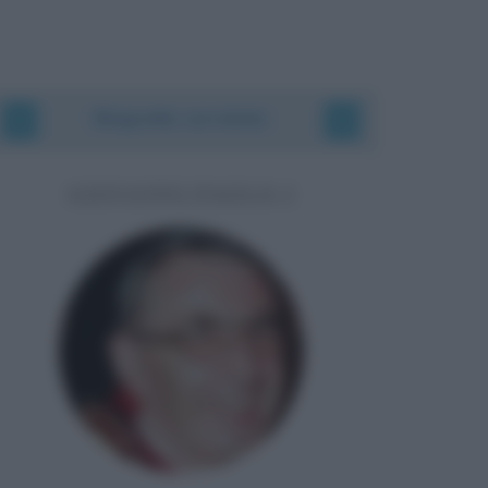
Biografie correlate
GIOVANNI PAOLO I