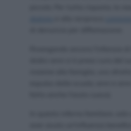
piccolo. Per tutta risposta, la 
dialogo
e alla reciproca
compren
di denuncia per diffamazione.
Rivangando ancora l'infanzia di
dodici anni si è preso cura del 
insieme alla famiglia, uno sfratt
espulso dalla scuola, anni e anni 
fatto anche l'aiuto cuoco).
In questo inferno familiare, sol
aver avuto un'influenza benefica