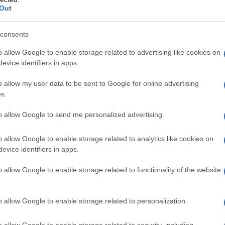
Out
ia del rapper è costellata di
consents
ifficili. Si comincia molto presto
o allow Google to enable storage related to advertising like cookies on
olpirono Eminem. Tralasciando le
evice identifiers in apps.
 un episodio grave lo coglie a quindici
o allow my user data to be sent to Google for online advertising
s.
n ospedale per emorragia cerebrale,
to allow Google to send me personalized advertising.
i. La causa? Un pestaggio ("
Si, mi
o allow Google to enable storage related to analytics like cookies on
isse e litigi
", ha dichiarato). Uscito
evice identifiers in apps.
no dopo il capo di una gang locale
o allow Google to enable storage related to functionality of the website
tile fortunatamente lo manca). "
Nel
 cercano di metterti alla prova, e
o allow Google to enable storage related to personalization.
mperti le palle mentre cammini per
o allow Google to enable storage related to security, including