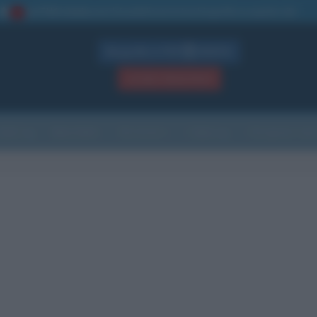
La TUA storia
: perché pubblicare la tua biografia su questo sito
1
Biografie in PDF
GRATIS
ACCEDI / REGISTRATI
Indice
Newsletter
Ricorrenze
Cultura
Che giorno sarà