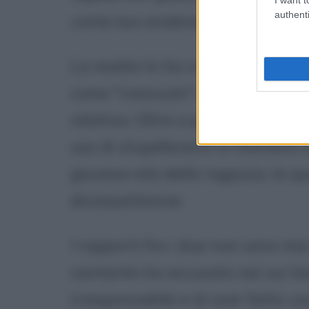
authenti
conto tuo andando a casa di am
La madre lo ha cresciuto compl
come "cresciuto" oppure "educa
relativa. Oltre a prostituirsi, 
uso di stupefacenti in maniera m
giovane età della ragazza, la q
diciassettenne.
I rapporti fra i due non sono mai s
cantante ha accusato nei sui tes
irresponsabile e di aver fatto 