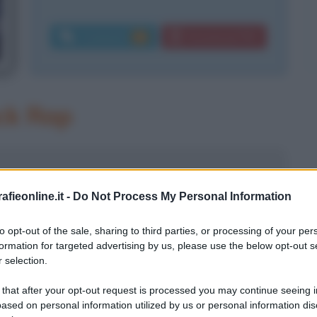
Commenti:
Download PDF
22
k Rap
fieonline.it -
Do Not Process My Personal Information
to opt-out of the sale, sharing to third parties, or processing of your per
formation for targeted advertising by us, please use the below opt-out s
 selection.
to il suo vero nome, trasformato in
 that after your opt-out request is processed you may continue seeing i
ased on personal information utilized by us or personal information dis