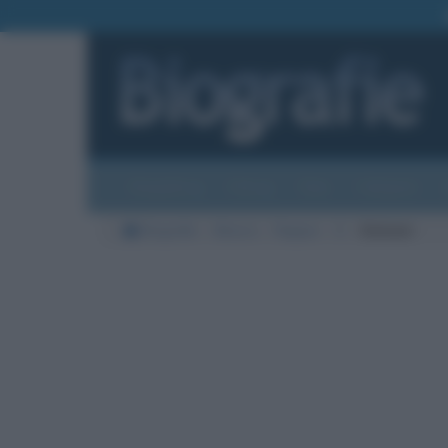
Biografie
Foto
Temi
Categorie
Biografie
Musica
Rapper
E
Eminem