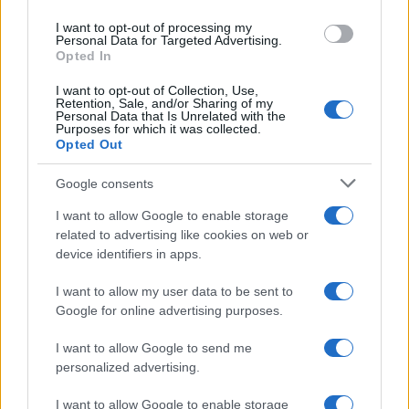
use your data for below specified purposes in below Google
I want to opt-out of processing my
consent section.
Personal Data for Targeted Advertising.
Opted In
I want to opt-out of Collection, Use,
Retention, Sale, and/or Sharing of my
Personal Data that Is Unrelated with the
Purposes for which it was collected.
Opted Out
Google consents
I want to allow Google to enable storage
related to advertising like cookies on web or
device identifiers in apps.
I want to allow my user data to be sent to
Google for online advertising purposes.
I want to allow Google to send me
personalized advertising.
I want to allow Google to enable storage