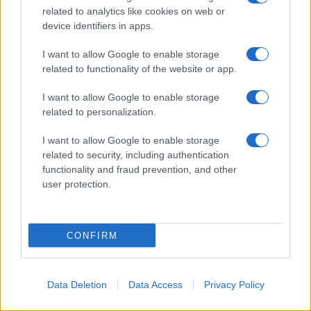
molto attuale nonostante un'apparente
related to analytics like cookies on web or
device identifiers in apps.
liberalizzazione sessuale nel mondo occidentale.
Avvincente e realistico con una vena romantica che
I want to allow Google to enable storage
related to functionality of the website or app.
non guasta affatto l'aspetto prettamente scientifico
del tema. natyan
I want to allow Google to enable storage
related to personalization.
I want to allow Google to enable storage
Da:
natyan
related to security, including authentication
functionality and fraud prevention, and other
user protection.
CONFIRM
Commenti Facebook
Data Deletion
Data Access
Privacy Policy