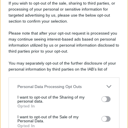
If you wish to opt-out of the sale, sharing to third parties, or
processing of your personal or sensitive information for
Foto e immagini di Alfred
3 fotografie
targeted advertising by us, please use the below opt-out
Kinsey
section to confirm your selection.
Please note that after your opt-out request is processed you
may continue seeing interest-based ads based on personal
information utilized by us or personal information disclosed to
third parties prior to your opt-out.
You may separately opt-out of the further disclosure of your
personal information by third parties on the IAB’s list of
downstream participants.
Personal Data Processing Opt Outs
This information may also be disclosed by us to third parties
on the IAB’s List of Downstream Participants that may further
I want to opt-out of the Sharing of my
disclose it to other third parties.
personal data.
Opted In
Please note that this website/app uses one or more Google
services and may gather and store information including but
I want to opt-out of the Sale of my
Personal Data.
not limited to your visit or usage behaviour. You may click to
Opted In
grant or deny consent to Google and its third-party tags to