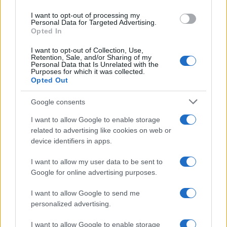
use your data for below specified purposes in below Google
I want to opt-out of processing my
consent section.
Personal Data for Targeted Advertising.
Opted In
I want to opt-out of Collection, Use,
Retention, Sale, and/or Sharing of my
Personal Data that Is Unrelated with the
Purposes for which it was collected.
Opted Out
Google consents
Commenti
I want to allow Google to enable storage
related to advertising like cookies on web or
Scrivi un messaggio
device identifiers in apps.
I want to allow my user data to be sent to
Lunedì 6 aprile 2015 09:21:50
Google for online advertising purposes.
I want to allow Google to send me
Un film davvero interessante, interpretato
personalized advertising.
eccellentemente da tutti gli attori. Direi anche che è
I want to allow Google to enable storage