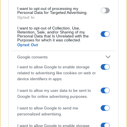
use your data for below specified purposes in below Google
I want to opt-out of processing my
consent section.
Personal Data for Targeted Advertising.
Opted In
SCRITTORE, SCENEGGIATORE E
I want to opt-out of Collection, Use,
Retention, Sale, and/or Sharing of my
GIORNALISTA ITALIANO
Personal Data that Is Unrelated with the
Purposes for which it was collected.
α
5 marzo
1910
ω
20 novembre
1972
Opted Out
Roma città fraterna
Scrittore, sceneggiatore e
Google consents
giornalista italiano, Ennio Flaiano nasce a Pescara il
I want to allow Google to enable storage
giorno 5 marzo 1910. Giornalista specializzato in
related to advertising like cookies on web or
apprezzati elzeviri (articoli di approfondimento...
device identifiers in apps.
Leggi di più
Commenta
Download PDF
I want to allow my user data to be sent to
Google for online advertising purposes.
I want to allow Google to send me
personalized advertising.
I want to allow Google to enable storage