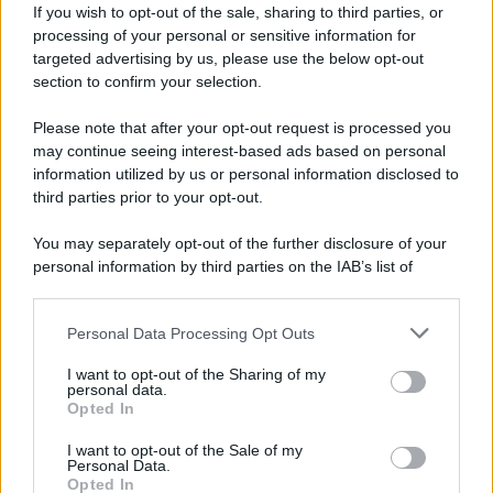
Lucida sensibilità
Alfonso Gatto nasce a Salerno 17
If you wish to opt-out of the sale, sharing to third parties, or
luglio 1909 da una famiglia di marinai e piccoli armatori
processing of your personal or sensitive information for
targeted advertising by us, please use the below opt-out
di origini calabresi. L'infanzia e l'adolescenza sono
section to confirm your selection.
piuttosto travagliate. Compie i primi studi...
Please note that after your opt-out request is processed you
Leggi di più
Commenta
Download PDF
may continue seeing interest-based ads based on personal
information utilized by us or personal information disclosed to
third parties prior to your opt-out.
You may separately opt-out of the further disclosure of your
personal information by third parties on the IAB’s list of
ENNIO FLAIANO
downstream participants.
Personal Data Processing Opt Outs
This information may also be disclosed by us to third parties
on the IAB’s List of Downstream Participants that may further
I want to opt-out of the Sharing of my
disclose it to other third parties.
personal data.
Opted In
Please note that this website/app uses one or more Google
services and may gather and store information including but
I want to opt-out of the Sale of my
Personal Data.
not limited to your visit or usage behaviour. You may click to
Opted In
grant or deny consent to Google and its third-party tags to