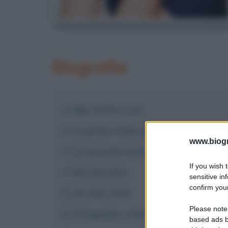
Biografia
Mia Ceran a La7
La prima metà degli anni 2010
www.biogra
La seconda metà degli anni 2010
If you wish 
Rai dire Niùs
sensitive in
confirm your
Gli anni 2020
Please note
Fotografie e immagini
based ads b