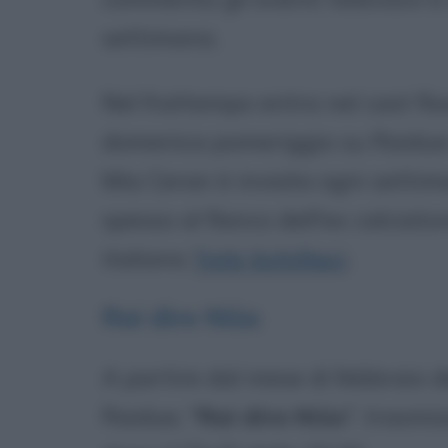
settimana.
Nel frattempo entra nel cast fiss
domenica pomeriggio su Raidue
Mia Ceran è inviata ogni settim
spesso al fianco dell'ex calciato
italiana
Totò Schillaci
.
Rai dire Niùs
A partire dal mese di febbraio d
Raidue, "
Rai dire Niùs
", trasmis