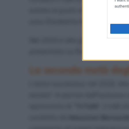
authenti
estate al posto di "Ballarò", di
G
sono Elisabetta Margonari e
Ma
Nel 2015 è alla guida di "Unoma
presentata su Raiuno al fianco d
La seconda metà degl
L'anno successivo, nel 2016,
Mia
estate". A partire dall'autunno
opinionista di "
TvTalk
", il talk
condotto da
Massimo Bernardi
commenta gli eventi televisivi 