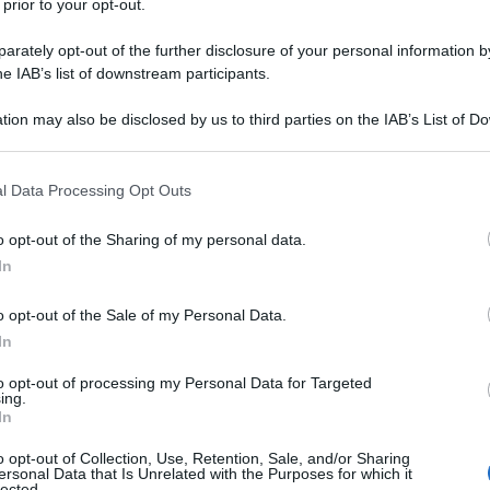
 prior to your opt-out.
rately opt-out of the further disclosure of your personal information by
he IAB’s list of downstream participants.
del 1986 a Treviri, in Germania, da
tion may also be disclosed by us to third parties on the IAB’s List of 
 slava (giornalista). Cresciuta tra
 that may further disclose it to other third parties.
 that this website/app uses one or more Google services and may gath
iami fino all'età di tredici anni, per poi
l Data Processing Opt Outs
including but not limited to your visit or usage behaviour. You may click 
ia frequenta la John Cabot University
 to Google and its third-party tags to use your data for below specifi
o opt-out of the Sharing of my personal data.
ogle consent section.
In
r triennale.
o opt-out of the Sale of my Personal Data.
alistico c'è quello alla
CNN
, dove
In
e italiana come stagista. Vi giunge
to opt-out of processing my Personal Data for Targeted
ing.
In
età. Poi lavora presso le redazioni del
o opt-out of Collection, Use, Retention, Sale, and/or Sharing
".
ersonal Data that Is Unrelated with the Purposes for which it
lected.