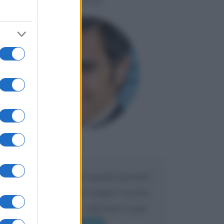
LIORNI
Maria
DA:
Caro Liorni perché quando presenti
l'eredità urli sempre troppo? non ho
mai sentito Mike o altri bravi come
lui gridare