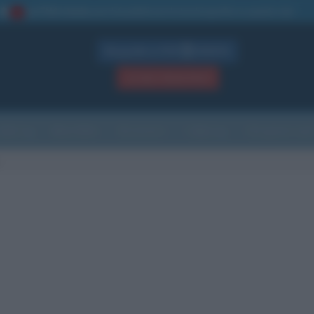
La TUA storia
: perché pubblicare la tua biografia su questo sito
1
Biografie in PDF
GRATIS
ACCEDI / REGISTRATI
Indice
Newsletter
Ricorrenze
Cultura
Che giorno sarà