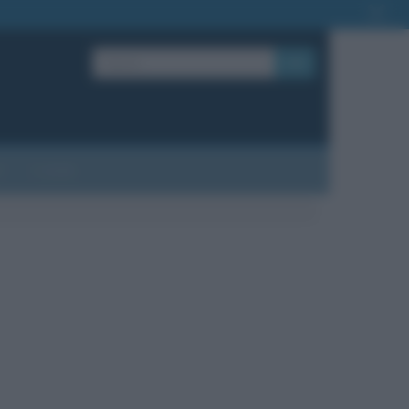
OK
?
Contatti