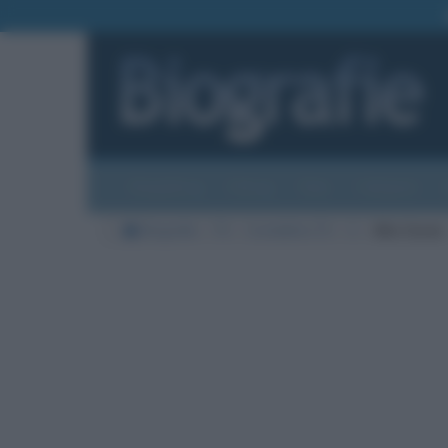
Biografie
Foto
Temi
Categorie
Biografie
TV
Conduttrici TV
C
Mia Ceran