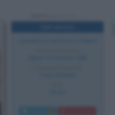
Powered by
Dati sintetici
Giornalista e conduttrice tv italiana
DATA DI NASCITA
Sabato
15 novembre
1986
LUOGO DI NASCITA
Treviri
,
Germania
ETÀ
39 anni
Commenti:
Download PDF
9