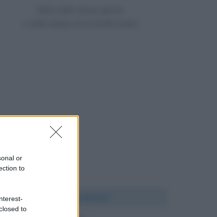
Nato nello stesso giorno
e nello stesso anno di Mia Ceran
sonal or
ection to
Chi l'ha detto?
nterest-
closed to