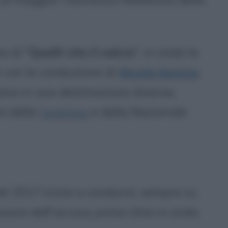
o di "
Quelli che il calcio
", in onda la
 con la conduzione di
Nicola Savino
.
ana in una destinazione diversa,
re della
Juventus
e della Nazionale
el 2017 inizia a condurre, sempre su
sione dell'
access prime time
in onda