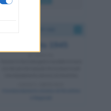
Leggi di più
Accadde oggi
6 agosto 1945
81 ANNI FA
Durante la Seconda guerra mondiale avviene
uno dei più tristi episodi che la storia ricordi:
il bombardamento atomico di Hiroshima.
LEGGI L'ARTICOLO
Il bombardamento atomico di Hiroshima
e Nagasaki