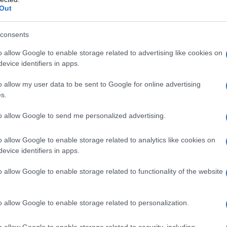
Out
consents
ornalista professionista
, inizia a
o allow Google to enable storage related to advertising like cookies on
evice identifiers in apps.
ento ricopre il ruolo di inviata per la
o allow my user data to be sent to Google for online advertising
, programma economico condotto da
s.
e per "In onda estate".
to allow Google to send me personalized advertising.
anni 2010
o allow Google to enable storage related to analytics like cookies on
evice identifiers in apps.
k condotto da Gerardo Greco in onda
o allow Google to enable storage related to functionality of the website
oviolone", in cui ricostruisce la
ivo, sempre sulla terza rete Rai,
o allow Google to enable storage related to personalization.
llennium", in onda il martedì sera in
o allow Google to enable storage related to security, including