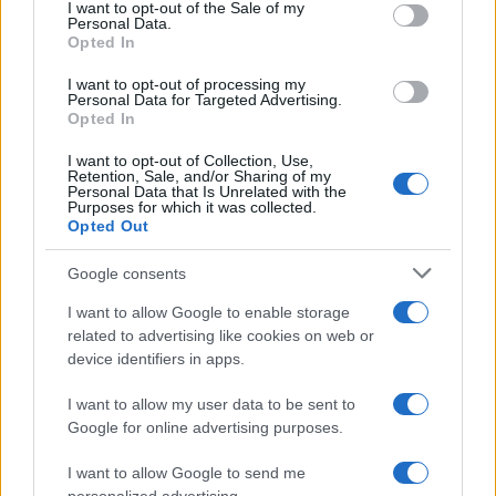
services and may gather and store information including but
OK
I want to opt-out of the Sale of my
Personal Data.
not limited to your visit or usage behaviour. You may click to
Opted In
grant or deny consent to Google and its third-party tags to
use your data for below specified purposes in below Google
I want to opt-out of processing my
consent section.
Personal Data for Targeted Advertising.
Opted In
I want to opt-out of Collection, Use,
Retention, Sale, and/or Sharing of my
Personal Data that Is Unrelated with the
Purposes for which it was collected.
Opted Out
Google consents
I want to allow Google to enable storage
related to advertising like cookies on web or
device identifiers in apps.
I want to allow my user data to be sent to
Google for online advertising purposes.
Biografie
Approfondimenti
I want to allow Google to send me
Biografie di oggi
Mappa del sito