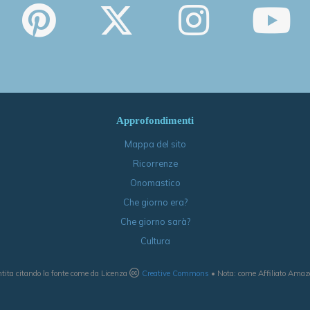
Approfondimenti
Mappa del sito
Ricorrenze
Onomastico
Che giorno era?
Che giorno sarà?
Cultura
tita citando la fonte come da Licenza
Creative Commons
• Nota: come Affiliato Amazon