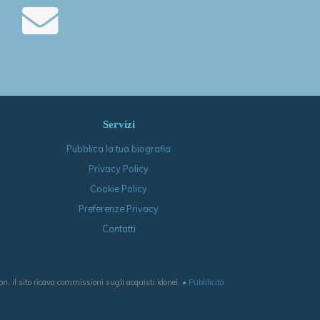
Servizi
Pubblica la tua biografia
Privacy Policy
Cookie Policy
Preferenze Privacy
Contatti
, il sito ricava commissioni sugli acquisti idonei. •
Pubblicità