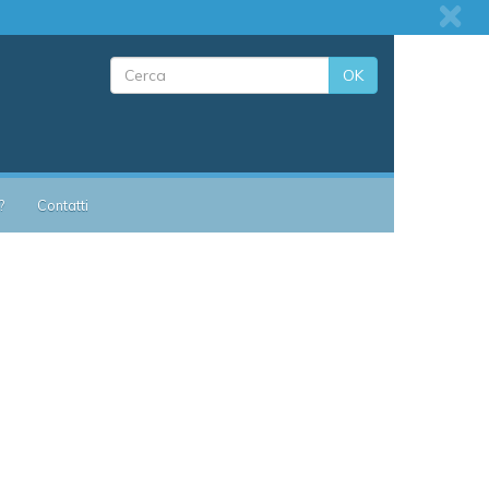
OK
?
Contatti