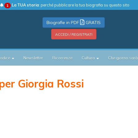
La TUA storia
: perché pubblicare la tua biografia su questo sito
1
Biografie in PDF
GRATIS
ACCEDI / REGISTRATI
Indice
Newsletter
Ricorrenze
Cultura
Che giorno sarà
er Giorgia Rossi