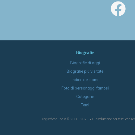
Biografie
Biografie di oggi
Biografie più visitate
Indice dei nomi
Foto di personaggi famosi
Categorie
Temi
Biografieonline.it © 2003-2025 • Riproduzione dei testi consen