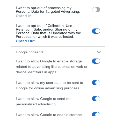
use your data for below specified purposes in below Google
I want to opt-out of processing my
Commenti Facebook
consent section.
Personal Data for Targeted Advertising.
Opted In
I want to opt-out of Collection, Use,
Retention, Sale, and/or Sharing of my
Personal Data that Is Unrelated with the
Purposes for which it was collected.
Opted Out
Google consents
Argomenti e biografie correlate
I want to allow Google to enable storage
related to advertising like cookies on web or
Ignazio La Russa
Giornalisti
Letteratura
TV
device identifiers in apps.
I want to allow my user data to be sent to
Google for online advertising purposes.
Filippo Facci nelle opere letterarie
I want to allow Google to send me
personalized advertising.
Persone famose nate lo stesso
9 biografie
giorno di Filippo Facci
I want to allow Google to enable storage