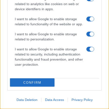
related to analytics like cookies on web or
device identifiers in apps.
Persone famose nate nel 1967
67 biografie
I want to allow Google to enable storage
related to functionality of the website or app.
I want to allow Google to enable storage
related to personalization.
I want to allow Google to enable storage
Informazioni
related to security, including authentication
functionality and fraud prevention, and other
Ci impegniamo costantemente per la precisione e la
user protection.
correttezza delle informazioni.
Se riscontri qualcosa di errato o mancante,
scrivici
.
Per citare o ripubblicare questo testo
CONFIRM
LICENZA
Creative Commons 2.5
Data Deletion
Data Access
Privacy Policy
TITOLO DELL'ARTICOLO
Filippo Facci, biografia