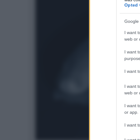
Opted 
Google 
I want t
web or d
I want t
purpose
I want 
I want t
web or d
I want t
or app.
I want t
I want t