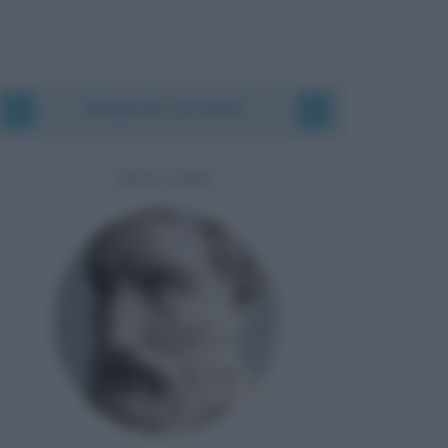
Biografie correlate
EPICURO