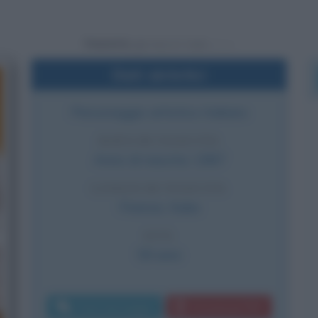
Powered by
Dati sintetici
Personaggio artistico italiano
DATA DI NASCITA
Anno di nascita:
1967
LUOGO DI NASCITA
Firenze
,
Italia
ETÀ
59 anni
Invia messaggio
Download PDF