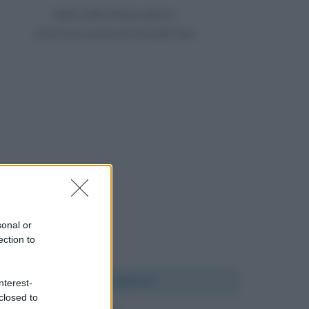
Nato nello stesso giorno
1626 anni prima di Drusilla Foer
sonal or
ection to
Chi l'ha detto?
nterest-
closed to