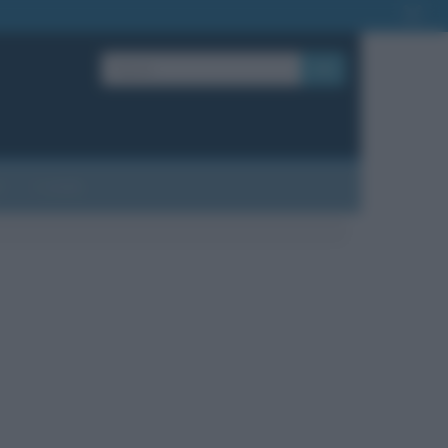
OK
?
Contatti