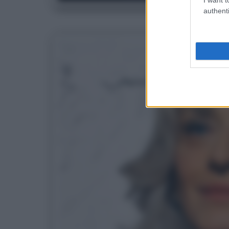
authenti
G