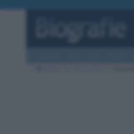
Biografie
Foto
Temi
Categorie
Biografie
TV
Sanremo 2022
F
Drusilla F