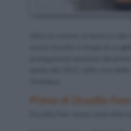
D
Oltre al cinema, al teatro e alla t
social, Drusilla si forgia di un
pr
protagonista assoluta del prim
quello del 2022, nella rosa dell
Amadeus.
Prima di Drusilla Foer
Drusilla Foer nasce come alter e