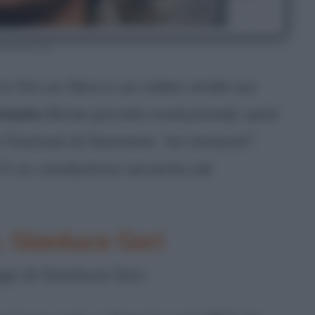
rusilla Foer
v, fra un libro e un video virale sui
imato
(forse piccola rivoluzione): sarà
o Festival di Sanremo
“en travesti”
,
e 5 co-conduttrici accanto ad
, Gianluca Gori
go di Gianluca Gori.