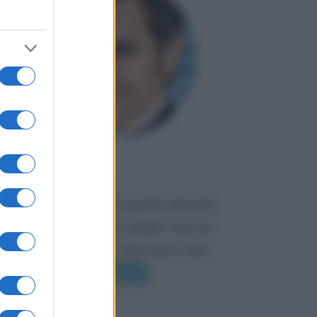
Maria
DA:
Caro Liorni perché quando presenti
l'eredità urli sempre troppo? non ho
mai sentito Mike o altri bravi come
lui gridare
Leggi di più