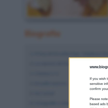
Biografia
Prima di Drusilla Foer, Gianluca Go
La nascita di Drusilla
www.biogra
Cinema e tv
If you wish 
Drusilla autrice
sensitive in
confirm your
Sui social
Please note
Fotografie e immagini
based ads b