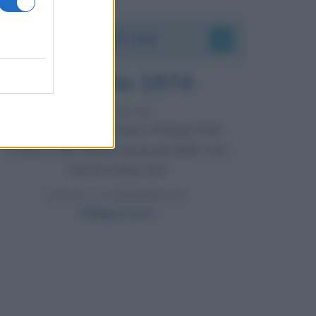
Accadde oggi
7 agosto 1974
52 ANNI FA
Camminando su una fune, Philippe Petit
compie la sua celebre traversata delle Twin
Towers a New York.
LEGGI LA BIOGRAFIA
Philippe Petit