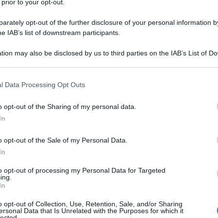
 prior to your opt-out.
rately opt-out of the further disclosure of your personal information by
he IAB’s list of downstream participants.
anluca Gori
. Artista, cantante,
tion may also be disclosed by us to third parties on the IAB’s List of 
 that may further disclose it to other third parties.
ggiatrice di origine toscana. Drusilla si
 that this website/app uses one or more Google services and may gath
". Ha raggiunto il successo per il
l Data Processing Opt Outs
including but not limited to your visit or usage behaviour. You may click 
 to Google and its third-party tags to use your data for below specifi
 vita di una 54enne
icona di stile
,
o opt-out of the Sharing of my personal data.
ogle consent section.
In
 audace.
o opt-out of the Sale of my Personal Data.
In
to opt-out of processing my Personal Data for Targeted
ing.
In
o opt-out of Collection, Use, Retention, Sale, and/or Sharing
ersonal Data that Is Unrelated with the Purposes for which it
lected.