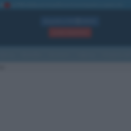
La TUA storia
: perché pubblicare la tua biografia su questo sito
1
Biografie in PDF
GRATIS
ACCEDI / REGISTRATI
Indice
Newsletter
Ricorrenze
Cultura
Che giorno sarà
oer