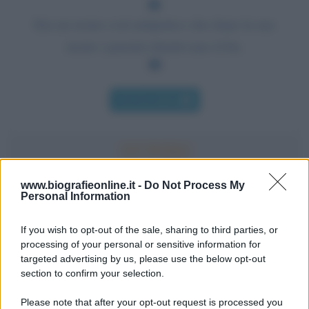
Era un uomo così antipatico che dopo la sua
morte i parenti chiedevano il bis.
Chi l'ha detto
www.biografieonline.it -
Do Not Process My
Personal Information
Accadde oggi
If you wish to opt-out of the sale, sharing to third parties, or
10 agosto 1793
processing of your personal or sensitive information for
targeted advertising by us, please use the below opt-out
233 ANNI FA
section to confirm your selection.
A Parigi Maximilien de Robespierre inaugura il
Please note that after your opt-out request is processed you
museo del Louvre.