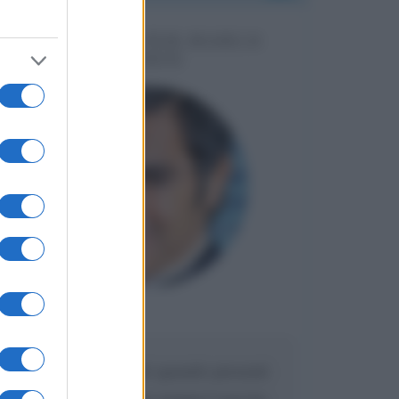
MESSAGGI PER MARCO
LIORNI
Maria
DA:
Caro Liorni perché quando presenti
l'eredità urli sempre troppo? non ho