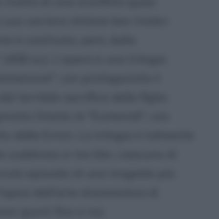
i tratta di una sconfitta quasi
 sua carriera ottiene ben tredici
te è costituita, però, dalla
(458 a.c). L'opera è una trilogia
gammenone", con protagonista il
l terribile sacrificio della figlia
gonista Oreste; le "Eumenidi", con
 dalle Erinni. La trilogia è talmente
suddivisa in tre libri, ciascuno di
ccolo episodio di una tragedia più
'apice dell'arte drammatica di
mmi giunti fino a noi.