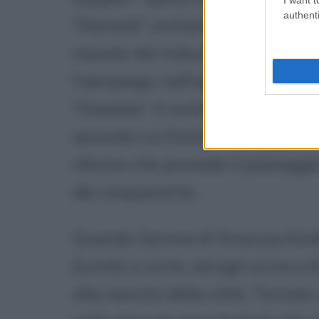
authenti
"Danaidi", entrambe purtroppo 
nascita del tribunale incaricato
l'aeropago, nell'opera le "Eumen
"Orestea". Il contenuto di quest
secondo cui Eschilo appoggia la 
riforma che prevede il passaggio
dei cinquecento.
Quando Gerone di Siracusa fonda 
Eschilo a corte, ed egli scrive e
alla nascita della città. Tornat