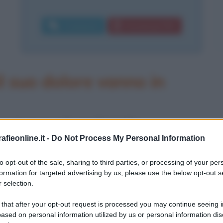
Commenta
Download PDF
l suo dolore vanno in
a.c in seno ad una famiglia
fieonline.it -
Do Not Process My Personal Information
gine, che dista circa venti chilometri
 suoi riti misterici. Il clima di
to opt-out of the sale, sharing to third parties, or processing of your per
formation for targeted advertising by us, please use the below opt-out s
si lo spinge a coltivare con
 selection.
Sembra anzi che lui stesso venga
 that after your opt-out request is processed you may continue seeing i
ased on personal information utilized by us or personal information dis
e si svolgono annualmente nel tempio