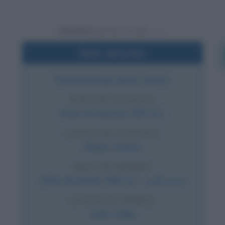
Powered by
Dati sintetici
Drammaturgo greco antico
DATA DI NASCITA
Anno di nascita:
525 A.C.
LUOGO DI NASCITA
Eleusi
,
Grecia
DATA DI MORTE
Anno di morte:
456 A.C.
(a 69 anni)
LUOGO DI MORTE
Gela
,
Italia