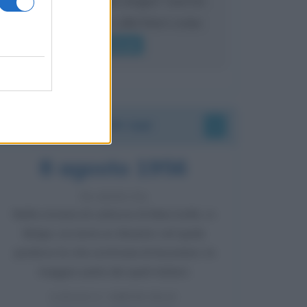
mai sentito Mike o altri bravi come
lui gridare
Leggi di più
Accadde oggi
8 agosto 1956
70 ANNI FA
Nella miniera di carbone di Marcinelle, in
Belgio, avviene un disastro nel quale
perdono la vita centinaia di lavoratori, la
maggior parte dei quali italiani.
LEGGI L'ARTICOLO