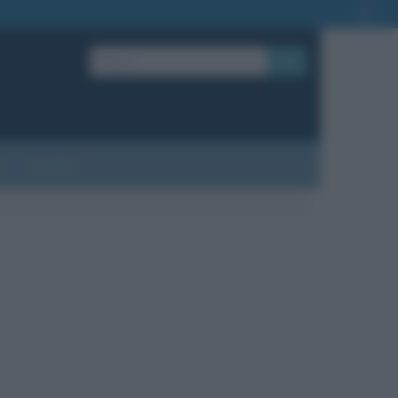
OK
?
Contatti