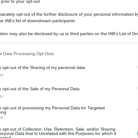
 prior to your opt-out.
 riti si rifanno al mito di Persefone,
rately opt-out of the further disclosure of your personal information by
metra dal regno degli inferi, e la
he IAB’s list of downstream participants.
a parte di Eschilo ci viene fornita da
tion may also be disclosed by us to third parties on the IAB’s List of 
 that may further disclose it to other third parties.
ane".
 that this website/app uses one or more Google services and may gath
l Data Processing Opt Outs
including but not limited to your visit or usage behaviour. You may click 
 to Google and its third-party tags to use your data for below specifi
ttore e poi come autore di drammi,
o opt-out of the Sharing of my personal data.
ogle consent section.
In
e tragiche, le feste di Dionisio,
sto periodo è sconvolta dalle guerre
o opt-out of the Sale of my Personal Data.
In
tecipa alle famose battaglie di
to opt-out of processing my Personal Data for Targeted
ing.
rima al fianco dei suoi due fratelli.
In
o in battaglia sia così valoroso da
o opt-out of Collection, Use, Retention, Sale, and/or Sharing
ersonal Data that Is Unrelated with the Purposes for which it
lected.