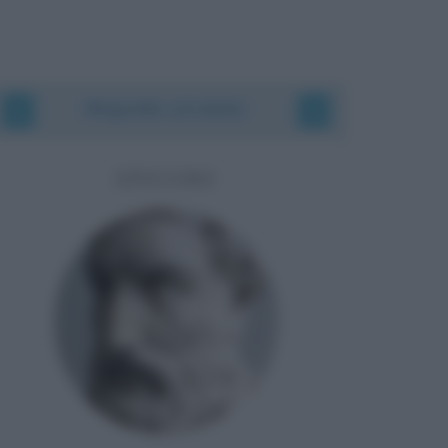
Biografie correlate
EPICURO