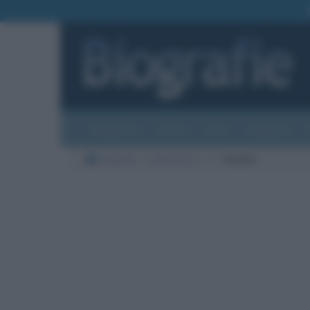
Biografie
Foto
Temi
Categorie
Biografie
Letteratura
E
Eschilo