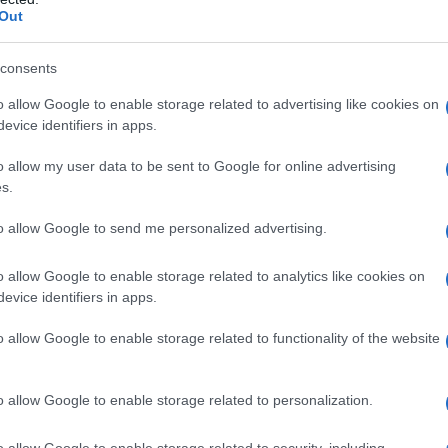
ommissionare un dipinto che ne esalti
Out
sce anche con il raccontare le
consents
ragedie: "I persiani" e "Sette contro
o allow Google to enable storage related to advertising like cookies on
evice identifiers in apps.
o allow my user data to be sent to Google for online advertising
il nascere e lo svilupparsi del
s.
à di Atene. Nel 510 Ippia è l'ultimo
to allow Google to send me personalized advertising.
radi a detenere il potere. Nel 508, è
o allow Google to enable storage related to analytics like cookies on
città una riforma politica legata al
evice identifiers in apps.
o allow Google to enable storage related to functionality of the website
del popolo nella sua opera "Le
o allow Google to enable storage related to personalization.
na trilogia insieme a gli "Egizi" e le
o allow Google to enable storage related to security, including