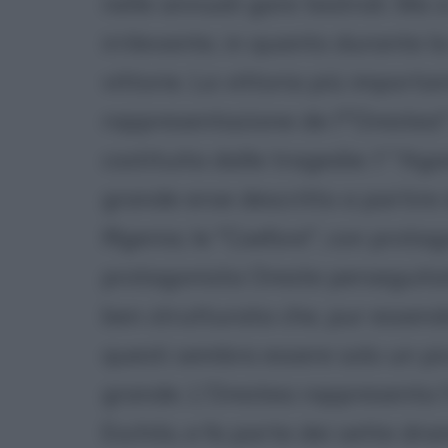
nelle annuali gare teatrali. Ma s
irrilevante, in quanto durante la
vittorie. La vittoria più importan
rappresentazione de l'"Orestea" 
costituita dalle tragedie: l' "A
grande eroe descritto a partire da
Ifigenia; le "Coefore", con prota
protagonista Oreste perseguitato
ben strutturata che, pur essendo 
questi sembra essere solo un pi
grande. L'Orestea rappresenta l
Eschilo, e fa parte dei sette dra